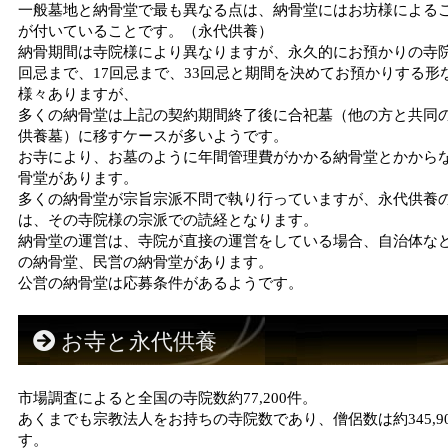
一般墓地と納骨堂で最も異なる点は、納骨堂にはお坊様による
が付いていることです。（永代供養）
納骨期間は寺院様により異なりますが、永久的にお預かりの寺院
回忌まで、17回忌まで、33回忌と期間を決めてお預かりする形
様々ありますが、
多くの納骨堂は上記の契約期間終了後に合祀墓（他の方と共同
供養墓）に移すケースが多いようです。
お寺により、お墓のように年間管理費がかかる納骨堂とかから
骨堂があります。
多くの納骨堂が宗旨宗派不問で執り行っていますが、永代供養
は、その寺院様の宗派での読経となります。
納骨堂の運営は、寺院が直接の運営をしている場合、自治体な
の納骨堂、民営の納骨堂があります。
公営の納骨堂は応募条件があるようです。
お寺と永代供養
市場調査によると全国の寺院数約77,200件。
あくまでも宗教法人をお持ちの寺院数であり、僧侶数は約345,9
す。