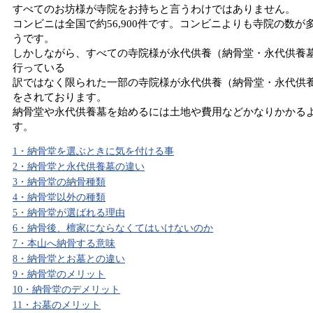
すべてのお坊様が寺院をお持ちと言うわけではありません。
コンビニは全国で約56,900件です。コンビニよりも寺院の数が
うです。
しかしながら、すべての寺院様が永代供養（納骨堂・永代供養
行っている
訳ではなく限られた一部の寺院様が永代供養（納骨堂・永代供
をされております。
納骨堂や永代供養墓を始めるには土地や費用などかなりかかる
す。
1・納骨堂を選ぶときに気を付ける事
2・納骨堂と永代供養墓の違い
3・納骨堂の納骨種類
4・納骨堂以外の種類
5・納骨堂が選ばれる理由
6・納骨後、檀家にならなくてはいけないのか
7・本山へ納骨する意味
8・納骨堂とお墓との違い
9・納骨堂のメリット
10・納骨堂のデメリット
11・お墓のメリット