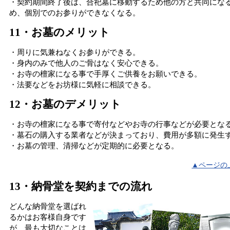
・契約期間終了後は、合祀墓に移動するため他の方と共同にな
め、個別でのお参りができなくなる。
11・お墓のメリット
・周りに気兼ねなくお参りができる。
・身内のみで他人のご骨はなく安心できる。
・お寺の檀家になる事で手厚くご供養をお願いできる。
・法要などをお坊様に気軽に相談できる。
12・お墓のデメリット
・お寺の檀家になる事で寄付などやお寺の行事などが必要とな
・墓石の購入する業者などが決まっており、費用が多額に発生
・お墓の管理、清掃などが定期的に必要となる。
▲ページの
13・納骨堂を契約までの流れ
どんな納骨堂を選ばれ
るかはお客様自身です
が、最も大切なことは