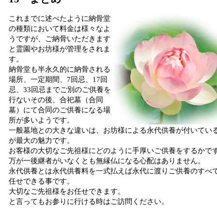
これまでに述べたように納骨堂
の種類において料金は様々なよ
うですが、ご納骨いただきます
と霊園やお坊様が管理をされま
す。
納骨堂も半永久的に納骨される
場所、一定期間、7回忌、17回
忌、33回忌までご別のご供養を
行ないその後、合祀墓（合同
墓）にて合同のご供養になる場
所が多いようです。
一般墓地との大きな違いは、お坊様による永代供養が付いてい
が最大の魅力です。
お客様の大切なご先祖様にどのように手厚いご供養をするかで
万が一後継者がいなくとも無縁仏になる心配はありません。
永代供養とは永代供養料を一式払えば永代に渡りご供養のすべ
任せできる事です。
大切なご先祖様をお任せできます。
と言ってもお参りに行ける時はご訪問ください。