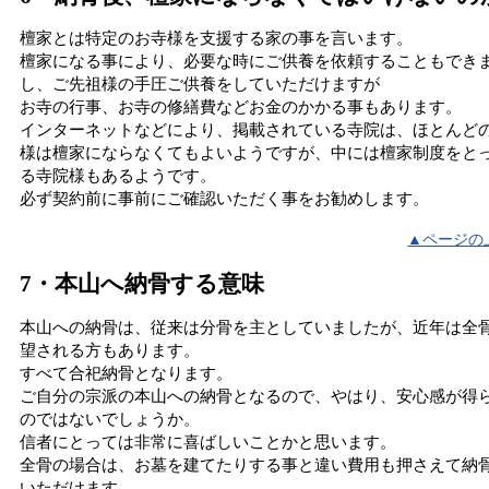
檀家とは特定のお寺様を支援する家の事を言います。
檀家になる事により、必要な時にご供養を依頼することもでき
し、ご先祖様の手圧ご供養をしていただけますが
お寺の行事、お寺の修繕費などお金のかかる事もあります。
インターネットなどにより、掲載されている寺院は、ほとんど
様は檀家にならなくてもよいようですが、中には檀家制度をと
る寺院様もあるようです。
必ず契約前に事前にご確認いただく事をお勧めします。
▲ページの
7・本山へ納骨する意味
本山への納骨は、従来は分骨を主としていましたが、近年は全
望される方もあります。
すべて合祀納骨となります。
ご自分の宗派の本山への納骨となるので、やはり、安心感が得
のではないでしょうか。
信者にとっては非常に喜ばしいことかと思います。
全骨の場合は、お墓を建てたりする事と違い費用も押さえて納
いただけます。