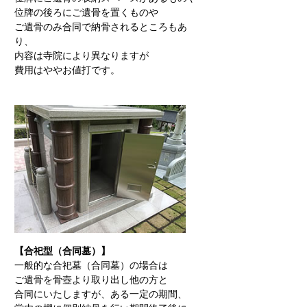
位牌の後ろにご遺骨を置くものや
ご遺骨のみ合同で納骨されるところもあ
り、
内容は寺院により異なりますが
費用はややお値打です。
【合祀型（合同墓）】
一般的な合祀墓（合同墓）の場合は
ご遺骨を骨壺より取り出し他の方と
合同にいたしますが、ある一定の期間、