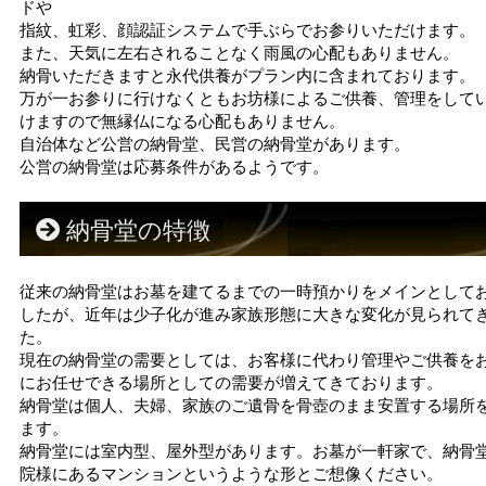
ドや
指紋、虹彩、顔認証システムで手ぶらでお参りいただけます。
また、天気に左右されることなく雨風の心配もありません。
納骨いただきますと永代供養がプラン内に含まれております。
万が一お参りに行けなくともお坊様によるご供養、管理をして
けますので無縁仏になる心配もありません。
自治体など公営の納骨堂、民営の納骨堂があります。
公営の納骨堂は応募条件があるようです。
納骨堂の特徴
従来の納骨堂はお墓を建てるまでの一時預かりをメインとして
したが、近年は少子化が進み家族形態に大きな変化が見られて
た。
現在の納骨堂の需要としては、お客様に代わり管理やご供養を
にお任せできる場所としての需要が増えてきております。
納骨堂は個人、夫婦、家族のご遺骨を骨壺のまま安置する場所
ます。
納骨堂には室内型、屋外型があります。お墓が一軒家で、納骨
院様にあるマンションというような形とご想像ください。