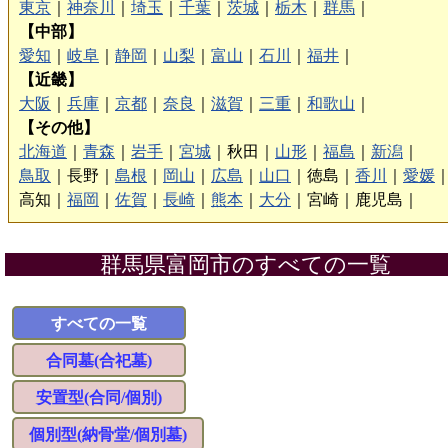
東京
｜
神奈川
｜
埼玉
｜
千葉
｜
茨城
｜
栃木
｜
群馬
｜
【中部】
愛知
｜
岐阜
｜
静岡
｜
山梨
｜
富山
｜
石川
｜
福井
｜
【近畿】
大阪
｜
兵庫
｜
京都
｜
奈良
｜
滋賀
｜
三重
｜
和歌山
｜
【その他】
北海道
｜
青森
｜
岩手
｜
宮城
｜
秋田｜
山形
｜
福島
｜
新潟
｜
鳥取
｜
長野｜
島根
｜
岡山
｜
広島
｜
山口
｜
徳島｜
香川
｜
愛媛
高知｜
福岡
｜
佐賀
｜
長崎
｜
熊本
｜
大分
｜
宮崎｜
鹿児島｜
群馬県富岡市のすべての一覧
すべての一覧
合同墓(合祀墓)
安置型(合同/個別)
個別型(納骨堂/個別墓)