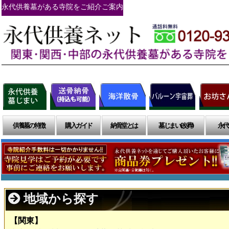
永代供養墓がある寺院をご紹介ご案内
供養墓の特徴
購入ガイド
納骨堂とは
墓じまい(改葬)
永代
地域から探す
【関東】