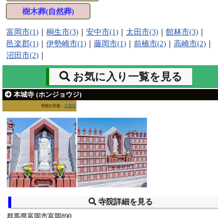
樹木葬(自然葬)
富岡市(1)
｜
桐生市(3)
｜
安中市(1)
｜
太田市(3)
｜
館林市(3)
｜
邑楽郡(1)
｜
伊勢崎市(1)
｜
藤岡市(1)
｜
前橋市(2)
｜
高崎市(2)
｜
沼田市(2)
｜
お気に入り一覧を見る
本城寺 (ホンジョウジ)
寺院の宗派：
日蓮宗
寺院詳細を見る
群馬県富岡市富岡890