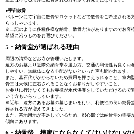
●宇宙散骨
バルーンにて宇宙に散骨やロケットなどで散骨をご希望される
らっしゃいます。
※上記のように多種多様な納骨、散骨方法がありますのでお客
希望に沿うものをお選びください。
5・納骨堂が選ばれる理由
周辺の清掃などお寺が管理いたします。
遠方のお墓より近隣の納骨堂を選ぶ方、交通の利便性も良くお
しやすい、無縁仏になる心配がないといった声も聞かれます。
また、墓石代がかからないため費用を押さえられること、室内
骨堂は天候に左右されることなくお参りがしやすいこと、
お参りに行けなくてもお寺様が永代供養をしていただけるので
いう方もいらっしゃいます。
※近年、遠方にあるお墓の墓じまいを行い、利便性の良い納骨
葬される方が増えてきました。
また、墓地用地が不足しているため、都心部では納骨堂の需要
傾向にあります。
6・納骨後、檀家にならなくてはいけないの