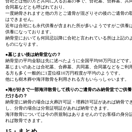
合祀とは他の方と共同に入るお墓の事で、合祀墓、合葬墓、共
合同墓などとも呼ばれており、
一度納骨されますと他の方とご遺骨が混ざりその後のご遺骨の
はできません。
近年は合祀にも永代供養が含まれた所が多いようですがご供養
供養になっております。
納骨堂においても何回忌以降に合祀と言われている所は上記の
ものになります。
●墓じまい後は納骨堂なの？
納骨堂の平均金額は先に述べたように全国平均98万円ほどです
墓じまいのあとは合祀墓、合葬墓、共同墓、合同墓などをご利
る方も多く一般的に1霊位様10万円程度が平均のようです。
他にも樹木葬や海洋散骨を利用される方もいらっしゃいます。
●海が好きで一部海洋散骨して残りのご遺骨のみ納骨堂でご供養
だけるの？
納骨堂に納骨の場合は火葬許可証・埋葬許可証があれば納骨で
し、分骨の場合は分骨証明証があれば納骨できます。
海洋散骨については今の所規制はありませんのでお客様の身分
れば散骨できます。
15・まとめ