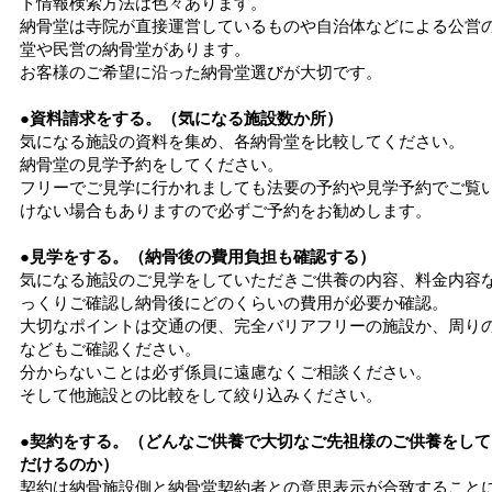
ト情報検索方法は色々あります。
納骨堂は寺院が直接運営しているものや自治体などによる公営
堂や民営の納骨堂があります。
お客様のご希望に沿った納骨堂選びが大切です。
●資料請求をする。（気になる施設数か所）
気になる施設の資料を集め、各納骨堂を比較してください。
納骨堂の見学予約をしてください。
フリーでご見学に行かれましても法要の予約や見学予約でご覧
けない場合もありますので必ずご予約をお勧めします。
●見学をする。（納骨後の費用負担も確認する）
気になる施設のご見学をしていただきご供養の内容、料金内容
っくりご確認し納骨後にどのくらいの費用が必要か確認。
大切なポイントは交通の便、完全バリアフリーの施設か、周り
などもご確認ください。
分からないことは必ず係員に遠慮なくご相談ください。
そして他施設との比較をして絞り込みください。
●契約をする。（どんなご供養で大切なご先祖様のご供養をして
だけるのか）
契約は納骨施設側と納骨堂契約者との意思表示が合致すること