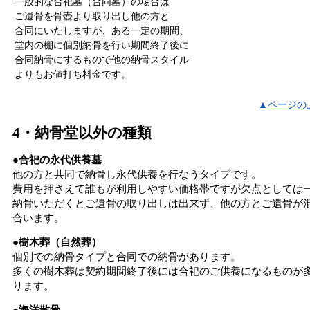
一般的な合祀墓（合同墓）の場合は
ご遺骨を骨壺より取り出し他の方と
合同にいたしますが、ある一定の期間、
堂内の棚に個別納骨を行い期間終了後に
合同納骨にするもので他の納骨スタイル
よりもお値打ち料金です。
▲ページの
4・納骨堂以外の種類
●合祀の永代供養墓
他の方と共同で納骨し永代供養を行なうタイプです。
費用を押さえて誰もが利用しやすい価格帯ですが欠点としては
納骨いただくとご遺骨の取り出しは出来ず、他の方とご遺骨が
合います。
●樹木葬（自然葬）
個別での納骨タイプと合同での納骨があります。
多くの樹木葬は契約期間終了後には合祀のご供養になるものが
ります。
●海洋散骨