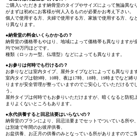
ご購入いただきます納骨堂のタイプやサイズによって無論異な
がまずは初めにお客様が何人入るものが必要かお考え下さい。
個人で使用する方、夫婦で使用する方、家族で使用する方、な
り異なります。
●納骨堂の料金いくらかかるの？
納骨堂の価格帯もやはり、地域によって価格帯も異なりますが
均で98万円ほどです。
種類（ロッカー型、仏壇型）などによっても異なります。
●お参りは何時でも行けるの？
お参りなどは室内タイプ、屋外タイプなどによっても異なりま
室内タイプは朝9時、10時、夜は17時、18時、19時までなど縛
りますが安全管理が整っていますのでご安心していただけるで
う。
屋外タイプは何時でもお参りいただけますが、暗くなると防犯
まりよくないところもあります。
●永代供養すると回忌法要はいらないの？
納骨堂のプランにより、回忌法要までセットでついている所や
は別途で年間のお彼岸供養、
お盆供養、お正月の供養のみとなっている所がありますのでご