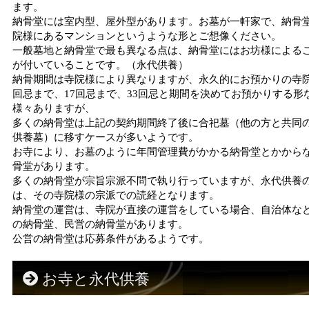
ます。
納骨堂には室内型、屋外型があります。お墓が一軒家で、納骨
院様にあるマンションというような形とご想像ください。
一般墓地と納骨堂で最も異なる点は、納骨堂にはお坊様による
が付いていることです。（永代供養）
納骨期間は寺院様により異なりますが、永久的にお預かりの寺院
回忌まで、17回忌まで、33回忌と期間を決めてお預かりする形
様々ありますが、
多くの納骨堂は上記の契約期間終了後に合祀墓（他の方と共同
供養墓）に移すケースが多いようです。
お寺により、お墓のように年間管理費がかかる納骨堂とかから
骨堂があります。
多くの納骨堂が宗旨宗派不問で執り行っていますが、永代供養
は、その寺院様の宗派での読経となります。
納骨堂の運営は、寺院が直接の運営をしている場合、自治体な
の納骨堂、民営の納骨堂があります。
公営の納骨堂は応募条件があるようです。
お寺と永代供養