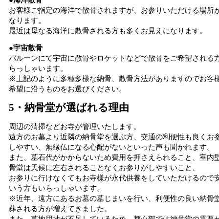
お客様ご指定の海洋で散骨されますが、お参りいただける場所
なります。
最近は母なる海洋に散骨される方も多くお見えになります。
●宇宙散骨
バルーンにて宇宙に散骨やロケットなどで散骨をご希望される
らっしゃいます。
※上記のように多種多様な納骨、散骨方法がありますのでお客
希望に沿うものをお選びください。
5・納骨堂が選ばれる理由
周辺の清掃などお寺が管理いたします。
遠方のお墓より近隣の納骨堂を選ぶ方、交通の利便性も良くお
しやすい、無縁仏になる心配がないといった声も聞かれます。
また、墓石代がかからないため費用を押さえられること、室内
骨堂は天候に左右されることなくお参りがしやすいこと、
お参りに行けなくてもお寺様が永代供養をしていただけるので
いう方もいらっしゃいます。
※近年、遠方にあるお墓の墓じまいを行い、利便性の良い納骨
葬される方が増えてきました。
また、墓地用地が不足しているため、都心部では納骨堂の需要