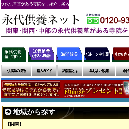
永代供養墓がある寺院をご紹介ご案内
供養墓の特徴
購入ガイド
納骨堂とは
墓じまい(改葬)
永代
地域から探す
【関東】