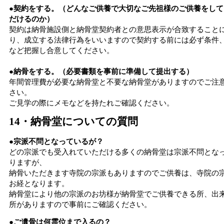
●契約をする。（どんなご供養で大切なご先祖様のご供養をして
だけるのか）
契約は納骨施設側と納骨堂契約者との意思表示が合致すること
り、成立する法律行為をいいますので契約する前には必ず条件
など把握し合意してください。
●納骨をする。（必要書類を事前に準備して提出する）
年間管理費が必要な納骨堂と不要な納骨堂がありますのでご注
さい。
ご見学の際にメモなどを持たれご確認ください。
14・納骨堂についての質問
●宗派不問となっているが？
どの宗派でも受入れていただける多くの納骨堂は宗派不問とな
りますが、
納骨いただきます寺院の宗派もありますのでご供養は、寺院の
お経となります。
納骨堂により他の宗派のお坊様が納骨堂でご供養できる所、出
所がありますので事前にご確認ください。
●ご遺骨は何霊位まで入るの？