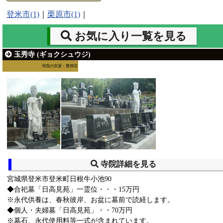
登米市(1)
｜
栗原市(1)
｜
お気に入り一覧を見る
玉秀寺 (ギョクシュウジ)
寺院の宗派：曹洞宗
寺院詳細を見る
宮城県登米市登米町日根牛小池90
◆合祀墓「日高見苑」一霊位・・・15万円
※永代供養は、春秋彼岸、お盆に墓前で読経します。
◆個人・夫婦墓「日高見苑」・・70万円
※墓石、永代使用料等一式が含まれています。