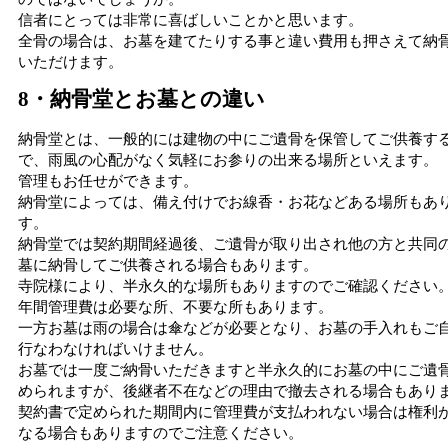
信者にとっては非常に喜ばしいことかと思います。
全骨の場合は、お墓を建てたりする事と違い費用も押さえて納
いただけます。
8・納骨堂とお墓との違い
納骨堂とは、一般的には建物の中にご遺骨を保管してご供養す
で、雨風の心配がなく気軽にお参りの出来る場所といえます。
管理もお任せができます。
納骨堂によっては、備え付けでお線香・お花などある場所もあ
す。
納骨堂では契約期間経過後、ご遺骨が取り出され他の方と共同
墓に納骨してご供養される場合もあります。
寺院様により、半永久的な場所もありますのでご確認ください
年間管理費は必要な所、不要な所もあります。
一方お墓は雨の場合は傘などが必要となり、お墓の手入れもご
行なわなければいけません。
お墓では一度ご納骨いただきますと半永久的にお墓の中にご遺
められますが、後継者不在などの理由で撤去される場合もあり
契約書で定められた期間内に管理費が支払われない場合は権利
なる場合もありますのでご注意ください。