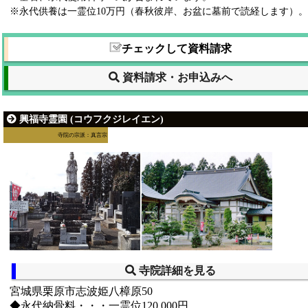
※永代供養は一霊位10万円（春秋彼岸、お盆に墓前で読経します）。
チェックして資料請求
資料請求・お申込みへ
興福寺霊園 (コウフクジレイエン)
寺院の宗派：真言宗
寺院詳細を見る
宮城県栗原市志波姫八樟原50
◆永代納骨料・・・一霊位120,000円