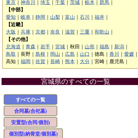
東京
｜
神奈川
｜
埼玉
｜
千葉
｜
茨城
｜
栃木
｜
群馬
｜
【中部】
愛知
｜
岐阜
｜
静岡
｜
山梨
｜
富山
｜
石川
｜
福井
｜
【近畿】
大阪
｜
兵庫
｜
京都
｜
奈良
｜
滋賀
｜
三重
｜
和歌山
｜
【その他】
北海道
｜
青森
｜
岩手
｜
宮城
｜
秋田｜
山形
｜
福島
｜
新潟
｜
鳥取
｜
長野｜
島根
｜
岡山
｜
広島
｜
山口
｜
徳島｜
香川
｜
愛媛
高知｜
福岡
｜
佐賀
｜
長崎
｜
熊本
｜
大分
｜
宮崎｜
鹿児島｜
宮城県のすべての一覧
すべての一覧
合同墓(合祀墓)
安置型(合同/個別)
個別型(納骨堂/個別墓)