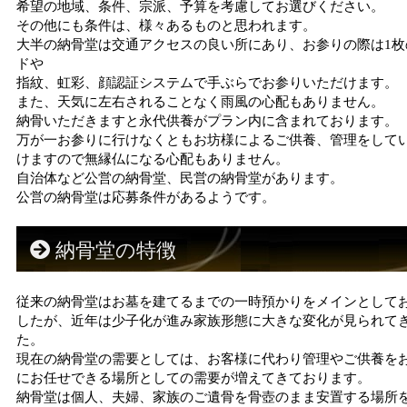
希望の地域、条件、宗派、予算を考慮してお選びください。
その他にも条件は、様々あるものと思われます。
大半の納骨堂は交通アクセスの良い所にあり、お参りの際は1枚
ドや
指紋、虹彩、顔認証システムで手ぶらでお参りいただけます。
また、天気に左右されることなく雨風の心配もありません。
納骨いただきますと永代供養がプラン内に含まれております。
万が一お参りに行けなくともお坊様によるご供養、管理をして
けますので無縁仏になる心配もありません。
自治体など公営の納骨堂、民営の納骨堂があります。
公営の納骨堂は応募条件があるようです。
納骨堂の特徴
従来の納骨堂はお墓を建てるまでの一時預かりをメインとして
したが、近年は少子化が進み家族形態に大きな変化が見られて
た。
現在の納骨堂の需要としては、お客様に代わり管理やご供養を
にお任せできる場所としての需要が増えてきております。
納骨堂は個人、夫婦、家族のご遺骨を骨壺のまま安置する場所