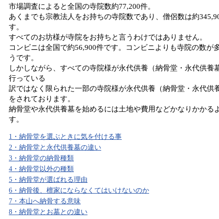
市場調査によると全国の寺院数約77,200件。
あくまでも宗教法人をお持ちの寺院数であり、僧侶数は約345,9
す。
すべてのお坊様が寺院をお持ちと言うわけではありません。
コンビニは全国で約56,900件です。コンビニよりも寺院の数が
うです。
しかしながら、すべての寺院様が永代供養（納骨堂・永代供養
行っている
訳ではなく限られた一部の寺院様が永代供養（納骨堂・永代供
をされております。
納骨堂や永代供養墓を始めるには土地や費用などかなりかかる
す。
1・納骨堂を選ぶときに気を付ける事
2・納骨堂と永代供養墓の違い
3・納骨堂の納骨種類
4・納骨堂以外の種類
5・納骨堂が選ばれる理由
6・納骨後、檀家にならなくてはいけないのか
7・本山へ納骨する意味
8・納骨堂とお墓との違い