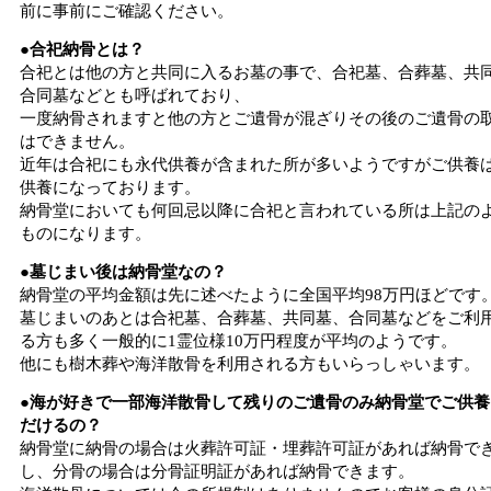
前に事前にご確認ください。
●合祀納骨とは？
合祀とは他の方と共同に入るお墓の事で、合祀墓、合葬墓、共
合同墓などとも呼ばれており、
一度納骨されますと他の方とご遺骨が混ざりその後のご遺骨の
はできません。
近年は合祀にも永代供養が含まれた所が多いようですがご供養
供養になっております。
納骨堂においても何回忌以降に合祀と言われている所は上記の
ものになります。
●墓じまい後は納骨堂なの？
納骨堂の平均金額は先に述べたように全国平均98万円ほどです
墓じまいのあとは合祀墓、合葬墓、共同墓、合同墓などをご利
る方も多く一般的に1霊位様10万円程度が平均のようです。
他にも樹木葬や海洋散骨を利用される方もいらっしゃいます。
●海が好きで一部海洋散骨して残りのご遺骨のみ納骨堂でご供養
だけるの？
納骨堂に納骨の場合は火葬許可証・埋葬許可証があれば納骨で
し、分骨の場合は分骨証明証があれば納骨できます。