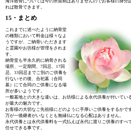
海洋散骨については今の所規制はありませんのでお客様の身分
れば散骨できます。
15・まとめ
これまでに述べたように納骨堂
の種類において料金は様々なよ
うですが、ご納骨いただきます
と霊園やお坊様が管理をされま
す。
納骨堂も半永久的に納骨される
場所、一定期間、7回忌、17回
忌、33回忌までご別のご供養を
行ないその後、合祀墓（合同
墓）にて合同のご供養になる場
所が多いようです。
一般墓地との大きな違いは、お坊様による永代供養が付いてい
が最大の魅力です。
お客様の大切なご先祖様にどのように手厚いご供養をするかで
万が一後継者がいなくとも無縁仏になる心配はありません。
永代供養とは永代供養料を一式払えば永代に渡りご供養のすべ
任せできる事です。