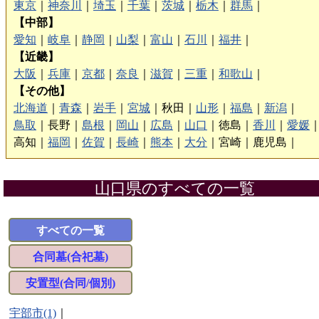
東京
｜
神奈川
｜
埼玉
｜
千葉
｜
茨城
｜
栃木
｜
群馬
｜
【中部】
愛知
｜
岐阜
｜
静岡
｜
山梨
｜
富山
｜
石川
｜
福井
｜
【近畿】
大阪
｜
兵庫
｜
京都
｜
奈良
｜
滋賀
｜
三重
｜
和歌山
｜
【その他】
北海道
｜
青森
｜
岩手
｜
宮城
｜
秋田｜
山形
｜
福島
｜
新潟
｜
鳥取
｜
長野｜
島根
｜
岡山
｜
広島
｜
山口
｜
徳島｜
香川
｜
愛媛
高知｜
福岡
｜
佐賀
｜
長崎
｜
熊本
｜
大分
｜
宮崎｜
鹿児島｜
山口県のすべての一覧
すべての一覧
合同墓(合祀墓)
安置型(合同/個別)
宇部市(1)
｜