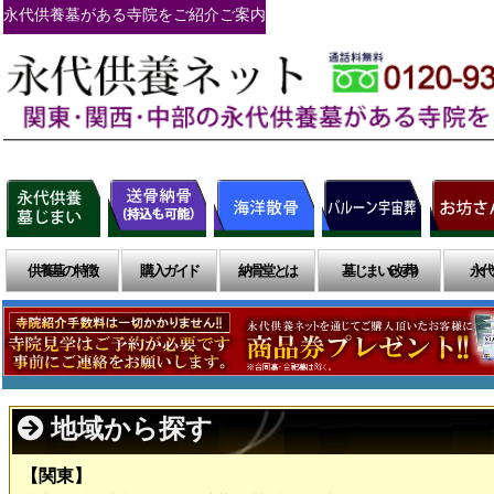
永代供養墓がある寺院をご紹介ご案内
供養墓の特徴
購入ガイド
納骨堂とは
墓じまい(改葬)
永代
地域から探す
【関東】