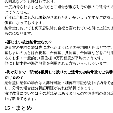
合同墓などとも呼ばれており、
一度納骨されますと他の方とご遺骨が混ざりその後のご遺骨の
はできません。
近年は合祀にも永代供養が含まれた所が多いようですがご供養
供養になっております。
納骨堂においても何回忌以降に合祀と言われている所は上記の
ものになります。
●墓じまい後は納骨堂なの？
納骨堂の平均金額は先に述べたように全国平均98万円ほどです
墓じまいのあとは合祀墓、合葬墓、共同墓、合同墓などをご利
る方も多く一般的に1霊位様10万円程度が平均のようです。
他にも樹木葬や海洋散骨を利用される方もいらっしゃいます。
●海が好きで一部海洋散骨して残りのご遺骨のみ納骨堂でご供養
だけるの？
納骨堂に納骨の場合は火葬許可証・埋葬許可証があれば納骨で
し、分骨の場合は分骨証明証があれば納骨できます。
海洋散骨については今の所規制はありませんのでお客様の身分
れば散骨できます。
15・まとめ