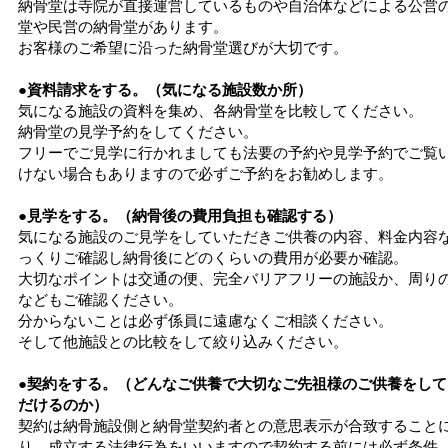
納骨堂は寺院が直接運営しているものや自治体などによる公営
堂や民営の納骨堂があります。
お客様のご希望に沿った納骨堂選びが大切です。
●資料請求をする。（気になる施設数か所）
気になる施設の資料を集め、各納骨堂を比較してください。
納骨堂の見学予約をしてください。
フリーでご見学に行かれましても法要の予約や見学予約でご覧
けない場合もありますので必ずご予約をお勧めします。
●見学をする。（納骨後の費用負担も確認する）
気になる施設のご見学をしていただきご供養の内容、料金内容
っくりご確認し納骨後にどのくらいの費用が必要か確認。
大切なポイントは交通の便、完全バリアフリーの施設か、周り
などもご確認ください。
分からないことは必ず係員に遠慮なくご相談ください。
そして他施設との比較をして絞り込みください。
●契約をする。（どんなご供養で大切なご先祖様のご供養をして
だけるのか）
契約は納骨施設側と納骨堂契約者との意思表示が合致すること
り、成立する法律行為をいいますので契約する前には必ず条件