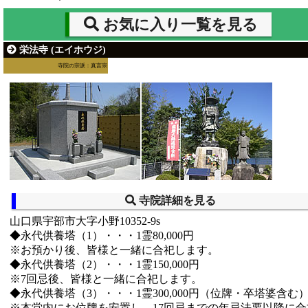
お気に入り一覧を見る
栄法寺 (エイホウジ)
寺院の宗派：真言宗
寺院詳細を見る
山口県宇部市大字小野10352-9s
◆永代供養塔（1）・・・1霊80,000円
※お預かり後、皆様と一緒に合祀します。
◆永代供養塔（2）・・・1霊150,000円
※7回忌後、皆様と一緒に合祀します。
◆永代供養塔（3）・・・1霊300,000円（位牌・卒塔婆含む
※本堂内にお位牌を安置し、17回忌までの年忌法要以降に合