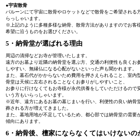
●宇宙散骨
バルーンにて宇宙に散骨やロケットなどで散骨をご希望される
らっしゃいます。
※上記のように多種多様な納骨、散骨方法がありますのでお客
希望に沿うものをお選びください。
5・納骨堂が選ばれる理由
周辺の清掃などお寺が管理いたします。
遠方のお墓より近隣の納骨堂を選ぶ方、交通の利便性も良くお
しやすい、無縁仏になる心配がないといった声も聞かれます。
また、墓石代がかからないため費用を押さえられること、室内
骨堂は天候に左右されることなくお参りがしやすいこと、
お参りに行けなくてもお寺様が永代供養をしていただけるので
いう方もいらっしゃいます。
※近年、遠方にあるお墓の墓じまいを行い、利便性の良い納骨
葬される方が増えてきました。
また、墓地用地が不足しているため、都心部では納骨堂の需要
傾向にあります。
6・納骨後、檀家にならなくてはいけないの