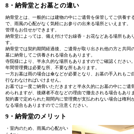
8・納骨堂とお墓との違い
納骨堂とは、一般的には建物の中にご遺骨を保管してご供養す
で、雨風の心配がなく気軽にお参りの出来る場所といえます。
管理もお任せができます。
納骨堂によっては、備え付けでお線香・お花などある場所もあ
す。
納骨堂では契約期間経過後、ご遺骨が取り出され他の方と共同
墓に納骨してご供養される場合もあります。
寺院様により、半永久的な場所もありますのでご確認ください
年間管理費は必要な所、不要な所もあります。
一方お墓は雨の場合は傘などが必要となり、お墓の手入れもご
行なわなければいけません。
お墓では一度ご納骨いただきますと半永久的にお墓の中にご遺
められますが、後継者不在などの理由で撤去される場合もあり
契約書で定められた期間内に管理費が支払われない場合は権利
なる場合もありますのでご注意ください。
9・納骨堂のメリット
・室内のため、雨風の心配がい