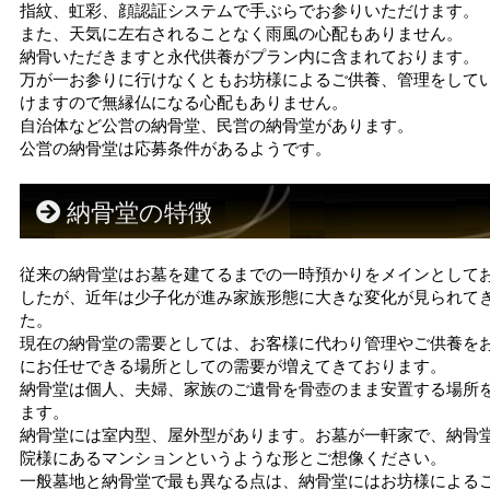
指紋、虹彩、顔認証システムで手ぶらでお参りいただけます。
また、天気に左右されることなく雨風の心配もありません。
納骨いただきますと永代供養がプラン内に含まれております。
万が一お参りに行けなくともお坊様によるご供養、管理をして
けますので無縁仏になる心配もありません。
自治体など公営の納骨堂、民営の納骨堂があります。
公営の納骨堂は応募条件があるようです。
納骨堂の特徴
従来の納骨堂はお墓を建てるまでの一時預かりをメインとして
したが、近年は少子化が進み家族形態に大きな変化が見られて
た。
現在の納骨堂の需要としては、お客様に代わり管理やご供養を
にお任せできる場所としての需要が増えてきております。
納骨堂は個人、夫婦、家族のご遺骨を骨壺のまま安置する場所
ます。
納骨堂には室内型、屋外型があります。お墓が一軒家で、納骨
院様にあるマンションというような形とご想像ください。
一般墓地と納骨堂で最も異なる点は、納骨堂にはお坊様による