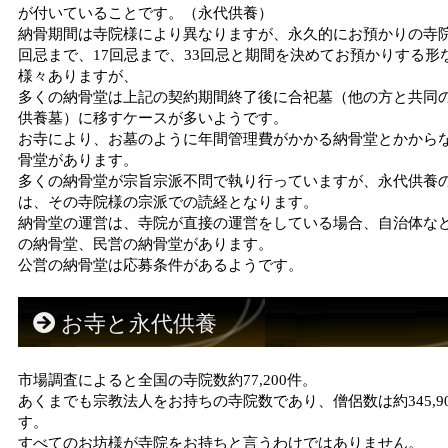
が付いていることです。（永代供養）
納骨期間は寺院様により異なりますが、永久的にお預かりの寺院
回忌まで、17回忌まで、33回忌と期間を決めてお預かりする形
様々ありますが、
多くの納骨堂は上記の契約期間終了後に合祀墓（他の方と共同
供養墓）に移すケースが多いようです。
お寺により、お墓のように年間管理費がかかる納骨堂とかから
骨堂があります。
多くの納骨堂が宗旨宗派不問で執り行っていますが、永代供養
は、その寺院様の宗派での読経となります。
納骨堂の運営は、寺院が直接の運営をしている場合、自治体な
の納骨堂、民営の納骨堂があります。
公営の納骨堂は応募条件があるようです。
お寺と永代供養
市場調査によると全国の寺院数約77,200件。
あくまでも宗教法人をお持ちの寺院数であり、僧侶数は約345,9
す。
すべてのお坊様が寺院をお持ちと言うわけではありません。