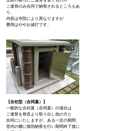
位牌の後ろにご遺骨を置くものや
ご遺骨のみ合同で納骨されるところもあ
り、
内容は寺院により異なりますが
費用はややお値打です。
【合祀型（合同墓）】
一般的な合祀墓（合同墓）の場合は
ご遺骨を骨壺より取り出し他の方と
合同にいたしますが、ある一定の期間、
堂内の棚に個別納骨を行い期間終了後に