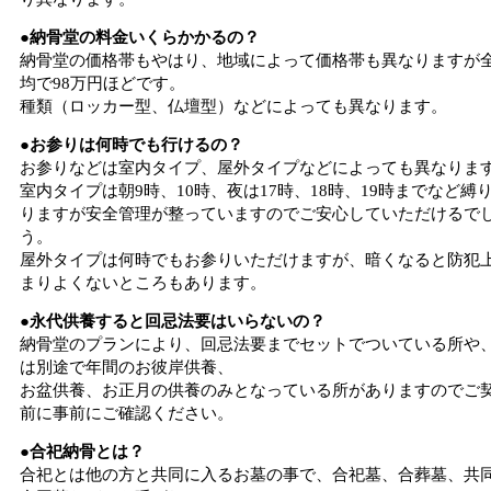
●納骨堂の料金いくらかかるの？
納骨堂の価格帯もやはり、地域によって価格帯も異なりますが
均で98万円ほどです。
種類（ロッカー型、仏壇型）などによっても異なります。
●お参りは何時でも行けるの？
お参りなどは室内タイプ、屋外タイプなどによっても異なりま
室内タイプは朝9時、10時、夜は17時、18時、19時までなど縛
りますが安全管理が整っていますのでご安心していただけるで
う。
屋外タイプは何時でもお参りいただけますが、暗くなると防犯
まりよくないところもあります。
●永代供養すると回忌法要はいらないの？
納骨堂のプランにより、回忌法要までセットでついている所や
は別途で年間のお彼岸供養、
お盆供養、お正月の供養のみとなっている所がありますのでご
前に事前にご確認ください。
●合祀納骨とは？
合祀とは他の方と共同に入るお墓の事で、合祀墓、合葬墓、共