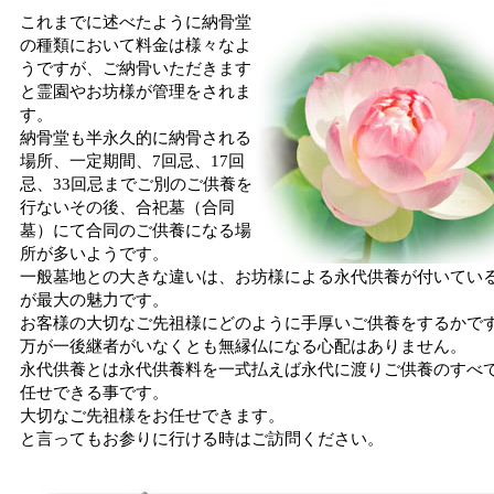
これまでに述べたように納骨堂
の種類において料金は様々なよ
うですが、ご納骨いただきます
と霊園やお坊様が管理をされま
す。
納骨堂も半永久的に納骨される
場所、一定期間、7回忌、17回
忌、33回忌までご別のご供養を
行ないその後、合祀墓（合同
墓）にて合同のご供養になる場
所が多いようです。
一般墓地との大きな違いは、お坊様による永代供養が付いてい
が最大の魅力です。
お客様の大切なご先祖様にどのように手厚いご供養をするかで
万が一後継者がいなくとも無縁仏になる心配はありません。
永代供養とは永代供養料を一式払えば永代に渡りご供養のすべ
任せできる事です。
大切なご先祖様をお任せできます。
と言ってもお参りに行ける時はご訪問ください。