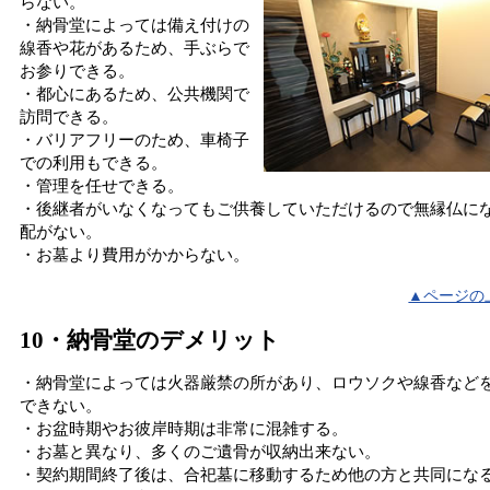
らない。
・納骨堂によっては備え付けの
線香や花があるため、手ぶらで
お参りできる。
・都心にあるため、公共機関で
訪問できる。
・バリアフリーのため、車椅子
での利用もできる。
・管理を任せできる。
・後継者がいなくなってもご供養していただけるので無縁仏に
配がない。
・お墓より費用がかからない。
▲ページの
10・納骨堂のデメリット
・納骨堂によっては火器厳禁の所があり、ロウソクや線香など
できない。
・お盆時期やお彼岸時期は非常に混雑する。
・お墓と異なり、多くのご遺骨が収納出来ない。
・契約期間終了後は、合祀墓に移動するため他の方と共同にな