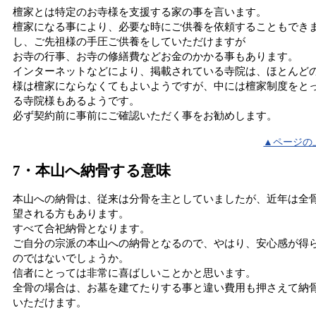
檀家とは特定のお寺様を支援する家の事を言います。
檀家になる事により、必要な時にご供養を依頼することもでき
し、ご先祖様の手圧ご供養をしていただけますが
お寺の行事、お寺の修繕費などお金のかかる事もあります。
インターネットなどにより、掲載されている寺院は、ほとんど
様は檀家にならなくてもよいようですが、中には檀家制度をと
る寺院様もあるようです。
必ず契約前に事前にご確認いただく事をお勧めします。
▲ページの
7・本山へ納骨する意味
本山への納骨は、従来は分骨を主としていましたが、近年は全
望される方もあります。
すべて合祀納骨となります。
ご自分の宗派の本山への納骨となるので、やはり、安心感が得
のではないでしょうか。
信者にとっては非常に喜ばしいことかと思います。
全骨の場合は、お墓を建てたりする事と違い費用も押さえて納
いただけます。