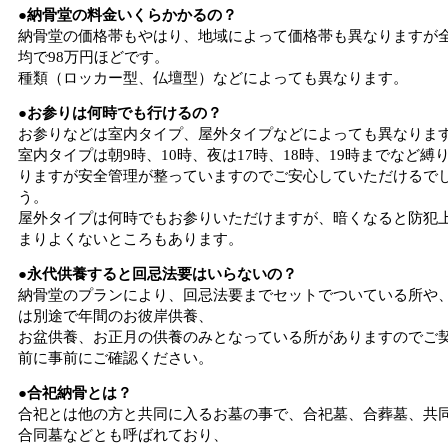
●納骨堂の料金いくらかかるの？
納骨堂の価格帯もやはり、地域によって価格帯も異なりますが
均で98万円ほどです。
種類（ロッカー型、仏壇型）などによっても異なります。
●お参りは何時でも行けるの？
お参りなどは室内タイプ、屋外タイプなどによっても異なりま
室内タイプは朝9時、10時、夜は17時、18時、19時までなど縛
りますが安全管理が整っていますのでご安心していただけるで
う。
屋外タイプは何時でもお参りいただけますが、暗くなると防犯
まりよくないところもあります。
●永代供養すると回忌法要はいらないの？
納骨堂のプランにより、回忌法要までセットでついている所や
は別途で年間のお彼岸供養、
お盆供養、お正月の供養のみとなっている所がありますのでご
前に事前にご確認ください。
●合祀納骨とは？
合祀とは他の方と共同に入るお墓の事で、合祀墓、合葬墓、共
合同墓などとも呼ばれており、