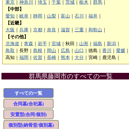
東京
｜
神奈川
｜
埼玉
｜
千葉
｜
茨城
｜
栃木
｜
群馬
｜
【中部】
愛知
｜
岐阜
｜
静岡
｜
山梨
｜
富山
｜
石川
｜
福井
｜
【近畿】
大阪
｜
兵庫
｜
京都
｜
奈良
｜
滋賀
｜
三重
｜
和歌山
｜
【その他】
北海道
｜
青森
｜
岩手
｜
宮城
｜
秋田｜
山形
｜
福島
｜
新潟
｜
鳥取
｜
長野｜
島根
｜
岡山
｜
広島
｜
山口
｜
徳島｜
香川
｜
愛媛
高知｜
福岡
｜
佐賀
｜
長崎
｜
熊本
｜
大分
｜
宮崎｜
鹿児島｜
群馬県藤岡市のすべての一覧
すべての一覧
合同墓(合祀墓)
安置型(合同/個別)
個別型(納骨堂/個別墓)