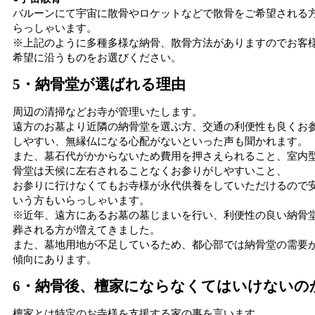
バルーンにて宇宙に散骨やロケットなどで散骨をご希望される
らっしゃいます。
※上記のように多種多様な納骨、散骨方法がありますのでお客
希望に沿うものをお選びください。
5・納骨堂が選ばれる理由
周辺の清掃などお寺が管理いたします。
遠方のお墓より近隣の納骨堂を選ぶ方、交通の利便性も良くお
しやすい、無縁仏になる心配がないといった声も聞かれます。
また、墓石代がかからないため費用を押さえられること、室内
骨堂は天候に左右されることなくお参りがしやすいこと、
お参りに行けなくてもお寺様が永代供養をしていただけるので
いう方もいらっしゃいます。
※近年、遠方にあるお墓の墓じまいを行い、利便性の良い納骨
葬される方が増えてきました。
また、墓地用地が不足しているため、都心部では納骨堂の需要
傾向にあります。
6・納骨後、檀家にならなくてはいけないの
檀家とは特定のお寺様を支援する家の事を言います。