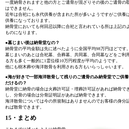
一度納骨されますと他の方とご遺骨が混ざりその後のご遺骨の
はできません。
近年は合祀にも永代供養が含まれた所が多いようですがご供養
供養になっております。
納骨堂においても何回忌以降に合祀と言われている所は上記の
ものになります。
●墓じまい後は納骨堂なの？
納骨堂の平均金額は先に述べたように全国平均98万円ほどです
墓じまいのあとは合祀墓、合葬墓、共同墓、合同墓などをご利
る方も多く一般的に1霊位様10万円程度が平均のようです。
他にも樹木葬や海洋散骨を利用される方もいらっしゃいます。
●海が好きで一部海洋散骨して残りのご遺骨のみ納骨堂でご供養
だけるの？
納骨堂に納骨の場合は火葬許可証・埋葬許可証があれば納骨で
し、分骨の場合は分骨証明証があれば納骨できます。
海洋散骨については今の所規制はありませんのでお客様の身分
れば散骨できます。
15・まとめ