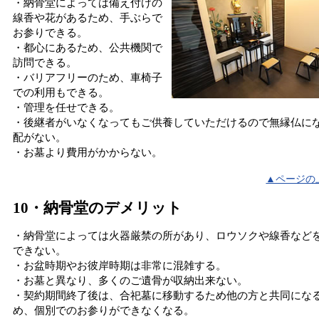
・納骨堂によっては備え付けの
線香や花があるため、手ぶらで
お参りできる。
・都心にあるため、公共機関で
訪問できる。
・バリアフリーのため、車椅子
での利用もできる。
・管理を任せできる。
・後継者がいなくなってもご供養していただけるので無縁仏に
配がない。
・お墓より費用がかからない。
▲ページの
10・納骨堂のデメリット
・納骨堂によっては火器厳禁の所があり、ロウソクや線香など
できない。
・お盆時期やお彼岸時期は非常に混雑する。
・お墓と異なり、多くのご遺骨が収納出来ない。
・契約期間終了後は、合祀墓に移動するため他の方と共同にな
め、個別でのお参りができなくなる。