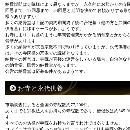
納骨期間は寺院様により異なりますが、永久的にお預かりの寺院
回忌まで、17回忌まで、33回忌と期間を決めてお預かりする形
様々ありますが、
多くの納骨堂は上記の契約期間終了後に合祀墓（他の方と共同
供養墓）に移すケースが多いようです。
お寺により、お墓のように年間管理費がかかる納骨堂とかから
骨堂があります。
多くの納骨堂が宗旨宗派不問で執り行っていますが、永代供養
は、その寺院様の宗派での読経となります。
納骨堂の運営は、寺院が直接の運営をしている場合、自治体な
の納骨堂、民営の納骨堂があります。
公営の納骨堂は応募条件があるようです。
お寺と永代供養
市場調査によると全国の寺院数約77,200件。
あくまでも宗教法人をお持ちの寺院数であり、僧侶数は約345,9
す。
すべてのお坊様が寺院をお持ちと言うわけではありません。
コンビニは全国で約56,900件です。コンビニよりも寺院の数が