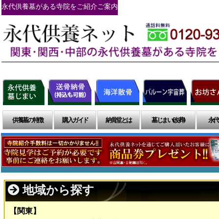
永代供養墓がある寺院をご紹介ご案内
供養墓の特徴
購入ガイド
納骨堂とは
墓じまい(改葬)
永代
地域から探す
【関東】