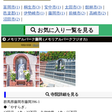
富岡市(1)
｜
桐生市(3)
｜
安中市(1)
｜
太田市(3)
｜
館林市(3)
｜
邑楽郡(1)
｜
伊勢崎市(1)
｜
藤岡市(1)
｜
前橋市(2)
｜
高崎市(2)
｜
沼田市(2)
｜
お気に入り一覧を見る
メモリアルパーク藤岡 (メモリアルパークフジオカ)
寺院の宗派：
浄土宗
寺院詳細を見る
群馬県藤岡市藤岡396-1
◆「やすらぎ」