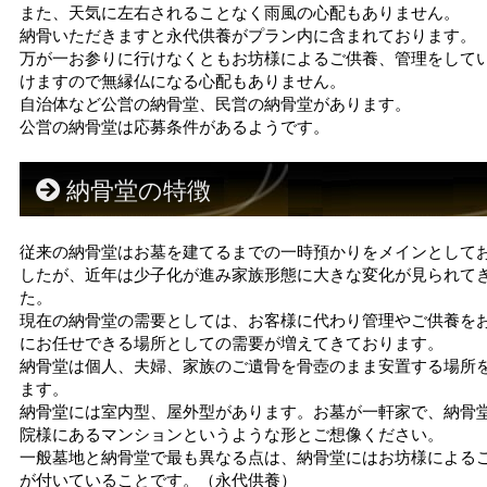
また、天気に左右されることなく雨風の心配もありません。
納骨いただきますと永代供養がプラン内に含まれております。
万が一お参りに行けなくともお坊様によるご供養、管理をして
けますので無縁仏になる心配もありません。
自治体など公営の納骨堂、民営の納骨堂があります。
公営の納骨堂は応募条件があるようです。
納骨堂の特徴
従来の納骨堂はお墓を建てるまでの一時預かりをメインとして
したが、近年は少子化が進み家族形態に大きな変化が見られて
た。
現在の納骨堂の需要としては、お客様に代わり管理やご供養を
にお任せできる場所としての需要が増えてきております。
納骨堂は個人、夫婦、家族のご遺骨を骨壺のまま安置する場所
ます。
納骨堂には室内型、屋外型があります。お墓が一軒家で、納骨
院様にあるマンションというような形とご想像ください。
一般墓地と納骨堂で最も異なる点は、納骨堂にはお坊様による
が付いていることです。（永代供養）