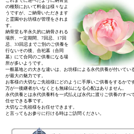
これまでに述べたように納骨堂
の種類において料金は様々なよ
うですが、ご納骨いただきます
と霊園やお坊様が管理をされま
す。
納骨堂も半永久的に納骨される
場所、一定期間、7回忌、17回
忌、33回忌までご別のご供養を
行ないその後、合祀墓（合同
墓）にて合同のご供養になる場
所が多いようです。
一般墓地との大きな違いは、お坊様による永代供養が付いてい
が最大の魅力です。
お客様の大切なご先祖様にどのように手厚いご供養をするかで
万が一後継者がいなくとも無縁仏になる心配はありません。
永代供養とは永代供養料を一式払えば永代に渡りご供養のすべ
任せできる事です。
大切なご先祖様をお任せできます。
と言ってもお参りに行ける時はご訪問ください。