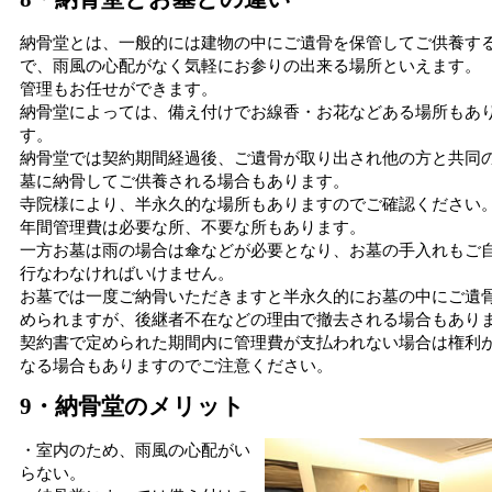
納骨堂とは、一般的には建物の中にご遺骨を保管してご供養す
で、雨風の心配がなく気軽にお参りの出来る場所といえます。
管理もお任せができます。
納骨堂によっては、備え付けでお線香・お花などある場所もあ
す。
納骨堂では契約期間経過後、ご遺骨が取り出され他の方と共同
墓に納骨してご供養される場合もあります。
寺院様により、半永久的な場所もありますのでご確認ください
年間管理費は必要な所、不要な所もあります。
一方お墓は雨の場合は傘などが必要となり、お墓の手入れもご
行なわなければいけません。
お墓では一度ご納骨いただきますと半永久的にお墓の中にご遺
められますが、後継者不在などの理由で撤去される場合もあり
契約書で定められた期間内に管理費が支払われない場合は権利
なる場合もありますのでご注意ください。
9・納骨堂のメリット
・室内のため、雨風の心配がい
らない。