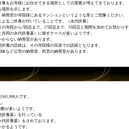
供養をお寺様にお任せできる場所としての需要が増えてきております。
る場所を示します。
、納骨堂が寺院様にあるマンションというような形とご想像ください。
によるご供養が付いていることです。（永代供養）
の寺院から7回忌まで、17回忌まで、33回忌と期間を決めてお預かり
と共同の永代供養墓）に移すケースが多いようです。
かからない納骨堂があります。
代供養の読経は、その寺院様の宗派での読経となります。
治体など公営の納骨堂、民営の納骨堂があります。
5,900人です。
ん。
院の数が多いようです。
代供養墓）を行っている
永代供養墓）をされております。
かかるようです。