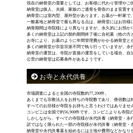
現在の納骨堂の需要としては、お客様に代わり管理やご
納骨堂は個人、夫婦、家族のご遺骨を骨壺のまま安置す
納骨堂には室内型、屋外型があります。お墓が一軒家で
一般墓地と納骨堂で最も異なる点は、納骨堂にはお坊様
納骨期間は寺院様により異なりますが、永久的にお預かり
多くの納骨堂は上記の契約期間終了後に合祀墓（他の方
お寺により、お墓のように年間管理費がかかる納骨堂と
多くの納骨堂が宗旨宗派不問で執り行っていますが、永
納骨堂の運営は、寺院が直接の運営をしている場合、自
公営の納骨堂は応募条件があるようです。
お寺と永代供養
市場調査によると全国の寺院数約77,200件。
あくまでも宗教法人をお持ちの寺院数であり、僧侶数は約34
すべてのお坊様が寺院をお持ちと言うわけではありませ
コンビニは全国で約56,900件です。コンビニよりも寺
しかしながら、すべての寺院様が永代供養（納骨堂・永
訳ではなく限られた一部の寺院様が永代供養（納骨堂・
納骨堂や永代供養墓を始めるには土地や費用などかなり