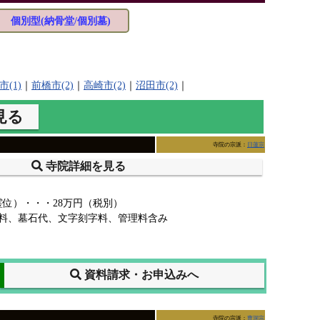
個別型(納骨堂/個別墓)
市(1)
｜
前橋市(2)
｜
高崎市(2)
｜
沼田市(2)
｜
見る
寺院の宗派：
日蓮宗
寺院詳細を見る
霊位）・・・28万円（税別）
料、墓石代、文字刻字料、管理料含み
資料請求・お申込みへ
寺院の宗派：
曹洞宗