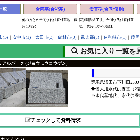
一覧
合同墓(合祀墓)
安置型(合同/個別)
他の方との合同永代供養付墓地。費
個別期間終了後、合同永代供養付墓
用は格安
地。 費用はややお値打
(3)
｜
安中市(1)
｜
太田市(3)
｜
館林市(3)
｜
邑楽郡(1)
｜
伊勢崎市(1)
｜
藤岡
お気に入り一覧を
アルパーク (ジョウモウコウゲン)
群馬県沼田市下川田2530
◆個人用永代供養墓（2
※永代墓地代、永代供養
チェックして資料請求
(カンノンジ)