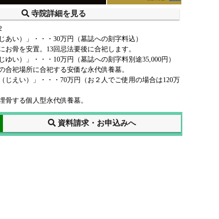
寺院詳細を見る
2
じあい）」・・・30万円（墓誌への刻字料込）
にお骨を安置。13回忌法要後に合祀します。
ゆい）」・・・10万円（墓誌への刻字料別途35,000円）
の合祀場所に合祀する安価な永代供養墓。
（じえい）」・・・70万円（お２人でご使用の場合は120万
埋骨する個人型永代供養墓。
資料請求・お申込みへ