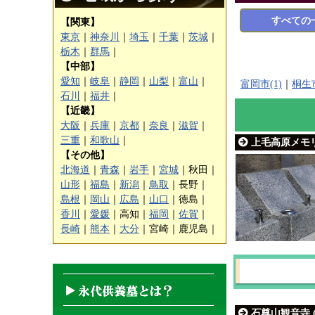
すべての
【関東】
東京
｜
神奈川
｜
埼玉
｜
千葉
｜
茨城
｜
栃木
｜
群馬
｜
【中部】
愛知
｜
岐阜
｜
静岡
｜
山梨
｜
富山
｜
富岡市(1)
｜
桐生市
石川
｜
福井
｜
【近畿】
大阪
｜
兵庫
｜
京都
｜
奈良
｜
滋賀
｜
三重
｜
和歌山
｜
上毛高原メモリ
【その他】
北海道
｜
青森
｜
岩手
｜
宮城
｜
秋田｜
山形
｜
福島
｜
新潟
｜
鳥取
｜
長野｜
島根
｜
岡山
｜
広島
｜
山口
｜
徳島｜
香川
｜
愛媛
｜
高知｜
福岡
｜
佐賀
｜
長崎
｜
熊本
｜
大分
｜
宮崎｜
鹿児島｜
石尊山観音寺 