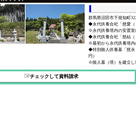
群馬県沼田市下発知町32
◆永代供養合祀「慈愛（
※永代供養塔内の安置室
◆永代供養合祀「慈結（じ
※最初から永代供養塔内
◆特別個人供養墓「慈永
円）
※個人墓（塔）を建立し
チェックして資料請求