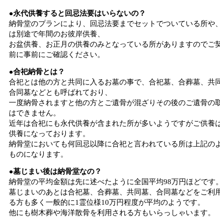
●永代供養すると回忌法要はいらないの？
納骨堂のプランにより、回忌法要までセットでついている所や
は別途で年間のお彼岸供養、
お盆供養、お正月の供養のみとなっている所がありますのでご
前に事前にご確認ください。
●合祀納骨とは？
合祀とは他の方と共同に入るお墓の事で、合祀墓、合葬墓、共
合同墓などとも呼ばれており、
一度納骨されますと他の方とご遺骨が混ざりその後のご遺骨の
はできません。
近年は合祀にも永代供養が含まれた所が多いようですがご供養
供養になっております。
納骨堂においても何回忌以降に合祀と言われている所は上記の
ものになります。
●墓じまい後は納骨堂なの？
納骨堂の平均金額は先に述べたように全国平均98万円ほどです
墓じまいのあとは合祀墓、合葬墓、共同墓、合同墓などをご利
る方も多く一般的に1霊位様10万円程度が平均のようです。
他にも樹木葬や海洋散骨を利用される方もいらっしゃいます。