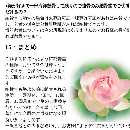
●海が好きで一部海洋散骨して残りのご遺骨のみ納骨堂でご供養
だけるの？
納骨堂に納骨の場合は火葬許可証・埋葬許可証があれば納骨で
し、分骨の場合は分骨証明証があれば納骨できます。
海洋散骨については今の所規制はありませんのでお客様の身分
れば散骨できます。
15・まとめ
これまでに述べたように納骨堂
の種類において料金は様々なよ
うですが、ご納骨いただきます
と霊園やお坊様が管理をされま
す。
納骨堂も半永久的に納骨される
場所、一定期間、7回忌、17回
忌、33回忌までご別のご供養を
行ないその後、合祀墓（合同
墓）にて合同のご供養になる場
所が多いようです。
一般墓地との大きな違いは、お坊様による永代供養が付いてい