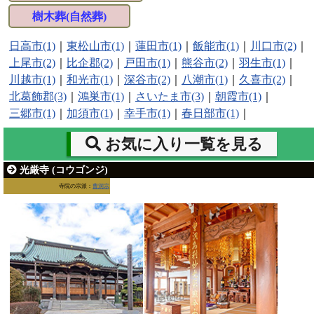
樹木葬(自然葬)
日高市(1)
｜
東松山市(1)
｜
蓮田市(1)
｜
飯能市(1)
｜
川口市(2)
｜
上尾市(2)
｜
比企郡(2)
｜
戸田市(1)
｜
熊谷市(2)
｜
羽生市(1)
｜
川越市(1)
｜
和光市(1)
｜
深谷市(2)
｜
八潮市(1)
｜
久喜市(2)
｜
北葛飾郡(3)
｜
鴻巣市(1)
｜
さいたま市(3)
｜
朝霞市(1)
｜
三郷市(1)
｜
加須市(1)
｜
幸手市(1)
｜
春日部市(1)
｜
お気に入り一覧を見る
光厳寺 (コウゴンジ)
寺院の宗派：
曹洞宗