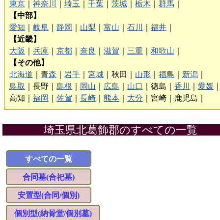
東京
｜
神奈川
｜
埼玉
｜
千葉
｜
茨城
｜
栃木
｜
群馬
｜
【中部】
愛知
｜
岐阜
｜
静岡
｜
山梨
｜
富山
｜
石川
｜
福井
｜
【近畿】
大阪
｜
兵庫
｜
京都
｜
奈良
｜
滋賀
｜
三重
｜
和歌山
｜
【その他】
北海道
｜
青森
｜
岩手
｜
宮城
｜
秋田｜
山形
｜
福島
｜
新潟
｜
鳥取
｜
長野｜
島根
｜
岡山
｜
広島
｜
山口
｜
徳島｜
香川
｜
愛媛
高知｜
福岡
｜
佐賀
｜
長崎
｜
熊本
｜
大分
｜
宮崎｜
鹿児島｜
埼玉県北葛飾郡のすべての一覧
すべての一覧
合同墓(合祀墓)
安置型(合同/個別)
個別型(納骨堂/個別墓)