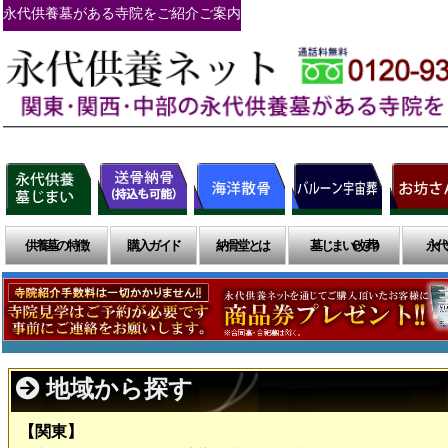
永代供養墓がある寺院をご紹介ご案内
供養墓の特徴
購入ガイド
納骨堂とは
墓じまい(改葬)
永代
地域から探す
【関東】