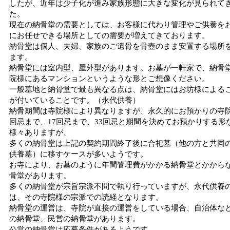
したが、近年は少子化が進み家族形態に大きな変化が見られて
た。
現在の納骨堂の需要としては、お客様に代わり管理やご供養を
にお任せできる場所としての需要が増えてきております。
納骨堂は個人、夫婦、家族のご遺骨を骨壺のまま安置する場所
ます。
納骨堂には室内型、屋外型があります。お墓が一軒家で、納骨
院様にあるマンションというような形とご想像ください。
一般墓地と納骨堂で最も異なる点は、納骨堂にはお坊様による
が付いていることです。（永代供養）
納骨期間は寺院様により異なりますが、永久的にお預かりの寺院
回忌まで、17回忌まで、33回忌と期間を決めてお預かりする形
様々ありますが、
多くの納骨堂は上記の契約期間終了後に合祀墓（他の方と共同
供養墓）に移すケースが多いようです。
お寺により、お墓のように年間管理費がかかる納骨堂とかから
骨堂があります。
多くの納骨堂が宗旨宗派不問で執り行っていますが、永代供養
は、その寺院様の宗派での読経となります。
納骨堂の運営は、寺院が直接の運営をしている場合、自治体な
の納骨堂、民営の納骨堂があります。
公営の納骨堂は応募条件があるようです。