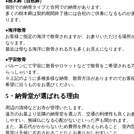
●樹木葬（自然葬）
個別での納骨タイプと合同での納骨があります。
多くの樹木葬は契約期間終了後には合祀のご供養になるものが
ります。
●海洋散骨
お客様ご指定の海洋で散骨されますが、お参りいただける場所
なります。
最近は母なる海洋に散骨される方も多くお見えになります。
●宇宙散骨
バルーンにて宇宙に散骨やロケットなどで散骨をご希望される
らっしゃいます。
※上記のように多種多様な納骨、散骨方法がありますのでお客
希望に沿うものをお選びください。
5・納骨堂が選ばれる理由
周辺の清掃などお寺が管理いたします。
遠方のお墓より近隣の納骨堂を選ぶ方、交通の利便性も良くお
しやすい、無縁仏になる心配がないといった声も聞かれます。
また、墓石代がかからないため費用を押さえられること、室内
骨堂は天候に左右されることなくお参りがしやすいこと、