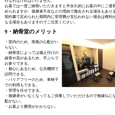
行なわなければいけません。
お墓では一度ご納骨いただきますと半永久的にお墓の中にご遺
められますが、後継者不在などの理由で撤去される場合もあり
契約書で定められた期間内に管理費が支払われない場合は権利
なる場合もありますのでご注意ください。
9・納骨堂のメリット
・室内のため、雨風の心配がい
らない。
・納骨堂によっては備え付けの
線香や花があるため、手ぶらで
お参りできる。
・都心にあるため、公共機関で
訪問できる。
・バリアフリーのため、車椅子
での利用もできる。
・管理を任せできる。
・後継者がいなくなってもご供養していただけるので無縁仏に
配がない。
・お墓より費用がかからない。