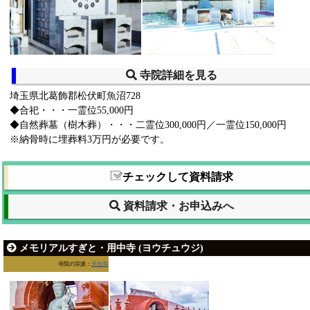
寺院詳細を見る
埼玉県北葛飾郡松伏町魚沼728
◆合祀・・・一霊位55,000円
◆自然葬墓（樹木葬）・・・二霊位300,000円／一霊位150,000円
※納骨時に埋葬料3万円が必要です。
チェックして資料請求
資料請求・お申込みへ
メモリアルすぎと・用中寺 (ヨウチュウジ)
寺院の宗派：
天台宗