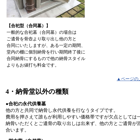
【合祀型（合同墓）】
一般的な合祀墓（合同墓）の場合は
ご遺骨を骨壺より取り出し他の方と
合同にいたしますが、ある一定の期間、
堂内の棚に個別納骨を行い期間終了後に
合同納骨にするもので他の納骨スタイル
よりもお値打ち料金です。
▲ページの
4・納骨堂以外の種類
●合祀の永代供養墓
他の方と共同で納骨し永代供養を行なうタイプです。
費用を押さえて誰もが利用しやすい価格帯ですが欠点としては
納骨いただくとご遺骨の取り出しは出来ず、他の方とご遺骨が
合います。