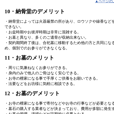
▲ページの
10・納骨堂のデメリット
・納骨堂によっては火器厳禁の所があり、ロウソクや線香など
できない。
・お盆時期やお彼岸時期は非常に混雑する。
・お墓と異なり、多くのご遺骨が収納出来ない。
・契約期間終了後は、合祀墓に移動するため他の方と共同にな
め、個別でのお参りができなくなる。
11・お墓のメリット
・周りに気兼ねなくお参りができる。
・身内のみで他人のご骨はなく安心できる。
・お寺の檀家になる事で手厚くご供養をお願いできる。
・法要などをお坊様に気軽に相談できる。
12・お墓のデメリット
・お寺の檀家になる事で寄付などやお寺の行事などが必要とな
・墓石の購入する業者などが決まっており、費用が多額に発生
・お墓の管理、清掃などが定期的に必要となる。