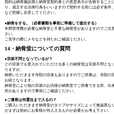
契約は納骨施設側と納骨堂契約者との意思表示が合致すること
り、成立する法律行為をいいますので契約する前には必ず条件
など把握し合意してください。
●納骨をする。（必要書類を事前に準備して提出する）
年間管理費が必要な納骨堂と不要な納骨堂がありますのでご注
さい。
ご見学の際にメモなどを持たれご確認ください。
14・納骨堂についての質問
●宗派不問となっているが？
どの宗派でも受入れていただける多くの納骨堂は宗派不問とな
りますが、
納骨いただきます寺院の宗派もありますのでご供養は、寺院の
お経となります。
納骨堂により他の宗派のお坊様が納骨堂でご供養できる所、出
所がありますので事前にご確認ください。
●ご遺骨は何霊位まで入るの？
ご購入いただきます納骨堂のタイプやサイズによって無論異な
がまずは初めにお客様が何人入るものが必要かお考え下さい。