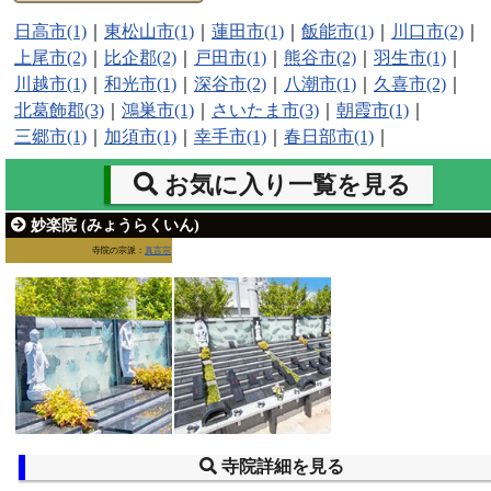
日高市(1)
｜
東松山市(1)
｜
蓮田市(1)
｜
飯能市(1)
｜
川口市(2)
｜
上尾市(2)
｜
比企郡(2)
｜
戸田市(1)
｜
熊谷市(2)
｜
羽生市(1)
｜
川越市(1)
｜
和光市(1)
｜
深谷市(2)
｜
八潮市(1)
｜
久喜市(2)
｜
北葛飾郡(3)
｜
鴻巣市(1)
｜
さいたま市(3)
｜
朝霞市(1)
｜
三郷市(1)
｜
加須市(1)
｜
幸手市(1)
｜
春日部市(1)
｜
お気に入り一覧を見る
妙楽院 (みょうらくいん)
寺院の宗派：
真言宗
寺院詳細を見る