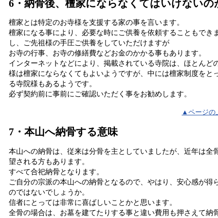
6・納骨後、檀家にならなくてはいけないの
檀家とは特定のお寺様を支援する家の事を言います。
檀家になる事により、必要な時にご供養を依頼することもでき
し、ご先祖様の手圧ご供養をしていただけますが
お寺の行事、お寺の修繕費などお金のかかる事もあります。
インターネットなどにより、掲載されている寺院は、ほとんど
様は檀家にならなくてもよいようですが、中には檀家制度をと
る寺院様もあるようです。
必ず契約前に事前にご確認いただく事をお勧めします。
▲ページの
7・本山へ納骨する意味
本山への納骨は、従来は分骨を主としていましたが、近年は全
望される方もあります。
すべて合祀納骨となります。
ご自分の宗派の本山への納骨となるので、やはり、安心感が得
のではないでしょうか。
信者にとっては非常に喜ばしいことかと思います。
全骨の場合は、お墓を建てたりする事と違い費用も押さえて納