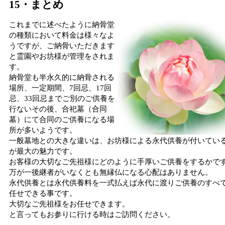
15・まとめ
これまでに述べたように納骨堂
の種類において料金は様々なよ
うですが、ご納骨いただきます
と霊園やお坊様が管理をされま
す。
納骨堂も半永久的に納骨される
場所、一定期間、7回忌、17回
忌、33回忌までご別のご供養を
行ないその後、合祀墓（合同
墓）にて合同のご供養になる場
所が多いようです。
一般墓地との大きな違いは、お坊様による永代供養が付いてい
が最大の魅力です。
お客様の大切なご先祖様にどのように手厚いご供養をするかで
万が一後継者がいなくとも無縁仏になる心配はありません。
永代供養とは永代供養料を一式払えば永代に渡りご供養のすべ
任せできる事です。
大切なご先祖様をお任せできます。
と言ってもお参りに行ける時はご訪問ください。