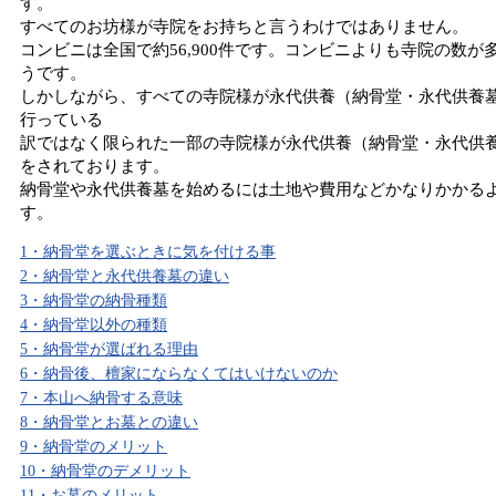
す。
すべてのお坊様が寺院をお持ちと言うわけではありません。
コンビニは全国で約56,900件です。コンビニよりも寺院の数が
うです。
しかしながら、すべての寺院様が永代供養（納骨堂・永代供養
行っている
訳ではなく限られた一部の寺院様が永代供養（納骨堂・永代供
をされております。
納骨堂や永代供養墓を始めるには土地や費用などかなりかかる
す。
1・納骨堂を選ぶときに気を付ける事
2・納骨堂と永代供養墓の違い
3・納骨堂の納骨種類
4・納骨堂以外の種類
5・納骨堂が選ばれる理由
6・納骨後、檀家にならなくてはいけないのか
7・本山へ納骨する意味
8・納骨堂とお墓との違い
9・納骨堂のメリット
10・納骨堂のデメリット
11・お墓のメリット