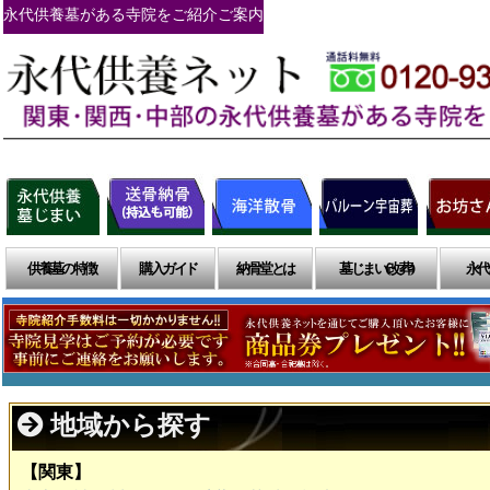
永代供養墓がある寺院をご紹介ご案内
供養墓の特徴
購入ガイド
納骨堂とは
墓じまい(改葬)
永代
地域から探す
【関東】