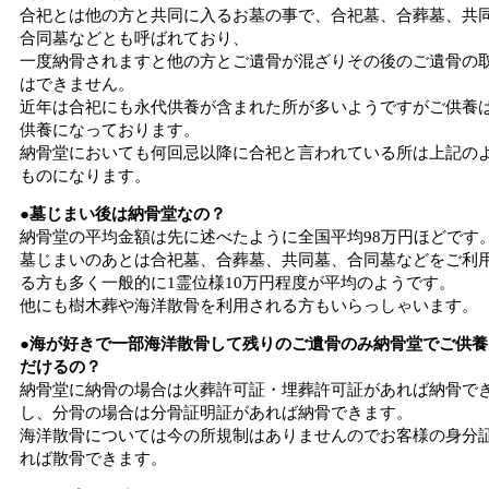
合祀とは他の方と共同に入るお墓の事で、合祀墓、合葬墓、共
合同墓などとも呼ばれており、
一度納骨されますと他の方とご遺骨が混ざりその後のご遺骨の
はできません。
近年は合祀にも永代供養が含まれた所が多いようですがご供養
供養になっております。
納骨堂においても何回忌以降に合祀と言われている所は上記の
ものになります。
●墓じまい後は納骨堂なの？
納骨堂の平均金額は先に述べたように全国平均98万円ほどです
墓じまいのあとは合祀墓、合葬墓、共同墓、合同墓などをご利
る方も多く一般的に1霊位様10万円程度が平均のようです。
他にも樹木葬や海洋散骨を利用される方もいらっしゃいます。
●海が好きで一部海洋散骨して残りのご遺骨のみ納骨堂でご供養
だけるの？
納骨堂に納骨の場合は火葬許可証・埋葬許可証があれば納骨で
し、分骨の場合は分骨証明証があれば納骨できます。
海洋散骨については今の所規制はありませんのでお客様の身分
れば散骨できます。