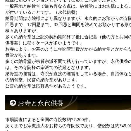
一般墓地と納骨堂で最も異なる点は、納骨堂にはお坊様による
が付いていることです。（永代供養）
納骨期間は寺院様により異なりますが、永久的にお預かりの寺院
回忌まで、17回忌まで、33回忌と期間を決めてお預かりする形
様々ありますが、
多くの納骨堂は上記の契約期間終了後に合祀墓（他の方と共同
供養墓）に移すケースが多いようです。
お寺により、お墓のように年間管理費がかかる納骨堂とかから
骨堂があります。
多くの納骨堂が宗旨宗派不問で執り行っていますが、永代供養
は、その寺院様の宗派での読経となります。
納骨堂の運営は、寺院が直接の運営をしている場合、自治体な
の納骨堂、民営の納骨堂があります。
公営の納骨堂は応募条件があるようです。
お寺と永代供養
市場調査によると全国の寺院数約77,200件。
あくまでも宗教法人をお持ちの寺院数であり、僧侶数は約345,9