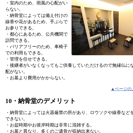
・室内のため、雨風の心配がい
らない。
・納骨堂によっては備え付けの
線香や花があるため、手ぶらで
お参りできる。
・都心にあるため、公共機関で
訪問できる。
・バリアフリーのため、車椅子
での利用もできる。
・管理を任せできる。
・後継者がいなくなってもご供養していただけるので無縁仏に
配がない。
・お墓より費用がかからない。
▲ページの
10・納骨堂のデメリット
・納骨堂によっては火器厳禁の所があり、ロウソクや線香など
できない。
・お盆時期やお彼岸時期は非常に混雑する。
・お墓と異なり、多くのご遺骨が収納出来ない。