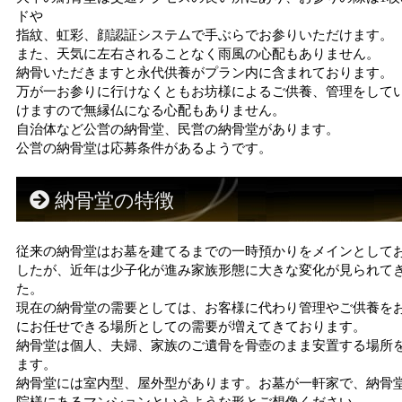
ドや
指紋、虹彩、顔認証システムで手ぶらでお参りいただけます。
また、天気に左右されることなく雨風の心配もありません。
納骨いただきますと永代供養がプラン内に含まれております。
万が一お参りに行けなくともお坊様によるご供養、管理をして
けますので無縁仏になる心配もありません。
自治体など公営の納骨堂、民営の納骨堂があります。
公営の納骨堂は応募条件があるようです。
納骨堂の特徴
従来の納骨堂はお墓を建てるまでの一時預かりをメインとして
したが、近年は少子化が進み家族形態に大きな変化が見られて
た。
現在の納骨堂の需要としては、お客様に代わり管理やご供養を
にお任せできる場所としての需要が増えてきております。
納骨堂は個人、夫婦、家族のご遺骨を骨壺のまま安置する場所
ます。
納骨堂には室内型、屋外型があります。お墓が一軒家で、納骨
院様にあるマンションというような形とご想像ください。