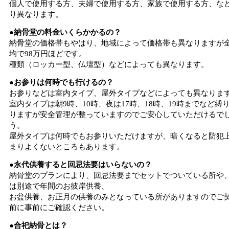
個人で使用する方、夫婦で使用する方、家族で使用する方、な
り異なります。
●納骨堂の料金いくらかかるの？
納骨堂の価格帯もやはり、地域によって価格帯も異なりますが
均で98万円ほどです。
種類（ロッカー型、仏壇型）などによっても異なります。
●お参りは何時でも行けるの？
お参りなどは室内タイプ、屋外タイプなどによっても異なりま
室内タイプは朝9時、10時、夜は17時、18時、19時までなど縛
りますが安全管理が整っていますのでご安心していただけるで
う。
屋外タイプは何時でもお参りいただけますが、暗くなると防犯
まりよくないところもあります。
●永代供養すると回忌法要はいらないの？
納骨堂のプランにより、回忌法要までセットでついている所や
は別途で年間のお彼岸供養、
お盆供養、お正月の供養のみとなっている所がありますのでご
前に事前にご確認ください。
●合祀納骨とは？