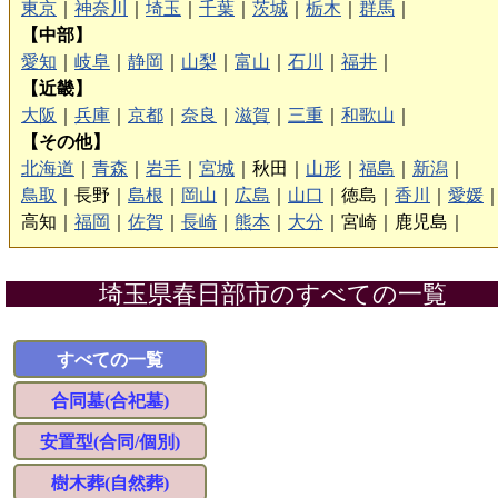
東京
｜
神奈川
｜
埼玉
｜
千葉
｜
茨城
｜
栃木
｜
群馬
｜
【中部】
愛知
｜
岐阜
｜
静岡
｜
山梨
｜
富山
｜
石川
｜
福井
｜
【近畿】
大阪
｜
兵庫
｜
京都
｜
奈良
｜
滋賀
｜
三重
｜
和歌山
｜
【その他】
北海道
｜
青森
｜
岩手
｜
宮城
｜
秋田｜
山形
｜
福島
｜
新潟
｜
鳥取
｜
長野｜
島根
｜
岡山
｜
広島
｜
山口
｜
徳島｜
香川
｜
愛媛
高知｜
福岡
｜
佐賀
｜
長崎
｜
熊本
｜
大分
｜
宮崎｜
鹿児島｜
埼玉県春日部市のすべての一覧
すべての一覧
合同墓(合祀墓)
安置型(合同/個別)
樹木葬(自然葬)