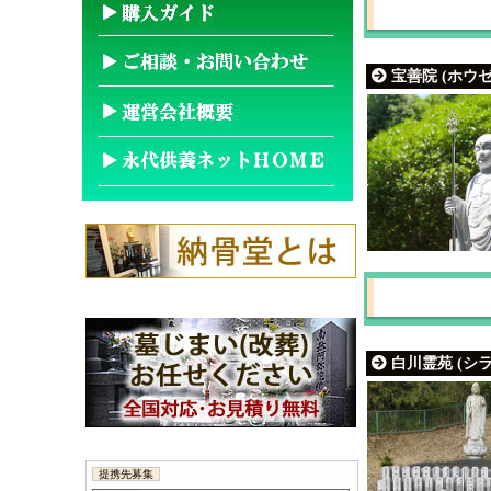
宝善院 (ホウ
白川霊苑 (シ
提携先募集