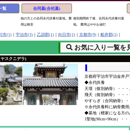
一覧
合同墓(合祀墓)
他の方との合同永代供養付墓地。費
個別期間終了後、合同永代供養付墓
用は格安
地。 費用はややお値打
市(1)
｜
宇治市(3)
｜
乙訓郡(1)
｜
向日市(1)
｜
京都市(9)
｜
船井郡(1)
｜
お気に入り一覧を
(ヤスクニデラ)
京都府宇治市宇治金井戸7-
◆永代供養
天壇（個別納骨）・・・上
飛天（個別納骨）・・・1
やすらぎ（合同納骨）・
※永代供養料に納骨費用
◆墓地（檀家になる方の
1聖地(90cm×90cm）・