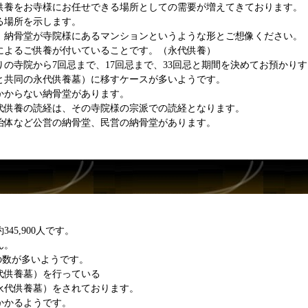
供養をお寺様にお任せできる場所としての需要が増えてきております。
る場所を示します。
、納骨堂が寺院様にあるマンションというような形とご想像ください。
によるご供養が付いていることです。（永代供養）
の寺院から7回忌まで、17回忌まで、33回忌と期間を決めてお預かり
と共同の永代供養墓）に移すケースが多いようです。
かからない納骨堂があります。
代供養の読経は、その寺院様の宗派での読経となります。
治体など公営の納骨堂、民営の納骨堂があります。
5,900人です。
ん。
院の数が多いようです。
代供養墓）を行っている
永代供養墓）をされております。
かかるようです。