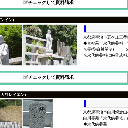
チェックして資料請求
ゼンイン)
京都府宇治市五ケ庄三番割
◆合祀墓（永代供養料・
※霊標板(希望制)・・・
※永代供養料に納骨式料
チェックして資料請求
ラカワレイエン)
京都府宇治市白川鍋倉山4
白川霊苑「永代供養塔」
◆永代供養墓