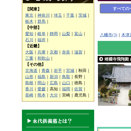
すべての
【関東】
東京
｜
神奈川
｜
埼玉
｜
千葉
｜
茨城
｜
栃木
｜
群馬
｜
【中部】
愛知
｜
岐阜
｜
静岡
｜
山梨
｜
富山
｜
八幡市(3)
｜
木津川
石川
｜
福井
｜
【近畿】
大阪
｜
兵庫
｜
京都
｜
奈良
｜
滋賀
｜
三重
｜
和歌山
｜
靖國寺飛翔殿 
【その他】
北海道
｜
青森
｜
岩手
｜
宮城
｜
秋田｜
山形
｜
福島
｜
新潟
｜
鳥取
｜
長野｜
島根
｜
岡山
｜
広島
｜
山口
｜
徳島｜
香川
｜
愛媛
｜
高知｜
福岡
｜
佐賀
｜
長崎
｜
熊本
｜
大分
｜
宮崎｜
鹿児島｜