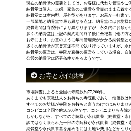
現在の納骨堂の需要としては、お客様に代わり管理やご
納骨堂は個人、夫婦、家族のご遺骨を骨壺のまま安置す
納骨堂には室内型、屋外型があります。お墓が一軒家で
一般墓地と納骨堂で最も異なる点は、納骨堂にはお坊様
納骨期間は寺院様により異なりますが、永久的にお預かり
多くの納骨堂は上記の契約期間終了後に合祀墓（他の方
お寺により、お墓のように年間管理費がかかる納骨堂と
多くの納骨堂が宗旨宗派不問で執り行っていますが、永
納骨堂の運営は、寺院が直接の運営をしている場合、自
公営の納骨堂は応募条件があるようです。
お寺と永代供養
市場調査によると全国の寺院数約77,200件。
あくまでも宗教法人をお持ちの寺院数であり、僧侶数は約34
すべてのお坊様が寺院をお持ちと言うわけではありませ
コンビニは全国で約56,900件です。コンビニよりも寺
しかしながら、すべての寺院様が永代供養（納骨堂・永
訳ではなく限られた一部の寺院様が永代供養（納骨堂・
納骨堂や永代供養墓を始めるには土地や費用などかなり