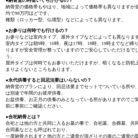
●納骨堂の料金いくらかかるの？
納骨堂の価格帯もやはり、地域によって価格帯も異なりますが
均で98万円ほどです。
種類（ロッカー型、仏壇型）などによっても異なります。
●お参りは何時でも行けるの？
お参りなどは室内タイプ、屋外タイプなどによっても異なりま
室内タイプは朝9時、10時、夜は17時、18時、19時までなど縛
りますが安全管理が整っていますのでご安心していただけるで
う。
屋外タイプは何時でもお参りいただけますが、暗くなると防犯
まりよくないところもあります。
●永代供養すると回忌法要はいらないの？
納骨堂のプランにより、回忌法要までセットでついている所や
は別途で年間のお彼岸供養、
お盆供養、お正月の供養のみとなっている所がありますのでご
前に事前にご確認ください。
●合祀納骨とは？
合祀とは他の方と共同に入るお墓の事で、合祀墓、合葬墓、共
合同墓などとも呼ばれており、
一度納骨されますと他の方とご遺骨が混ざりその後のご遺骨の