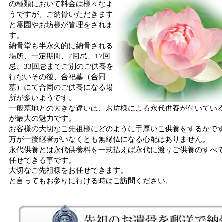
の種類において料金は様々なよ
うですが、ご納骨いただきます
と霊園やお坊様が管理をされま
す。
納骨堂も半永久的に納骨される
場所、一定期間、7回忌、17回
忌、33回忌までご別のご供養を
行ないその後、合祀墓（合同
墓）にて合同のご供養になる場
所が多いようです。
一般墓地との大きな違いは、お坊様による永代供養が付いてい
が最大の魅力です。
お客様の大切なご先祖様にどのように手厚いご供養をするかで
万が一後継者がいなくとも無縁仏になる心配はありません。
永代供養とは永代供養料を一式払えば永代に渡りご供養のすべ
任せできる事です。
大切なご先祖様をお任せできます。
と言ってもお参りに行ける時はご訪問ください。