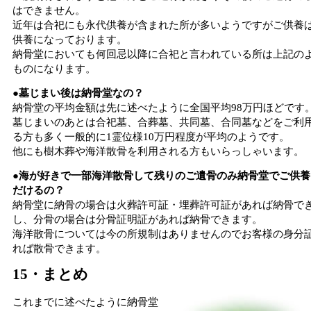
はできません。
近年は合祀にも永代供養が含まれた所が多いようですがご供養
供養になっております。
納骨堂においても何回忌以降に合祀と言われている所は上記の
ものになります。
●墓じまい後は納骨堂なの？
納骨堂の平均金額は先に述べたように全国平均98万円ほどです
墓じまいのあとは合祀墓、合葬墓、共同墓、合同墓などをご利
る方も多く一般的に1霊位様10万円程度が平均のようです。
他にも樹木葬や海洋散骨を利用される方もいらっしゃいます。
●海が好きで一部海洋散骨して残りのご遺骨のみ納骨堂でご供養
だけるの？
納骨堂に納骨の場合は火葬許可証・埋葬許可証があれば納骨で
し、分骨の場合は分骨証明証があれば納骨できます。
海洋散骨については今の所規制はありませんのでお客様の身分
れば散骨できます。
15・まとめ
これまでに述べたように納骨堂