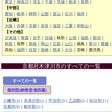
東京
｜
神奈川
｜
埼玉
｜
千葉
｜
茨城
｜
栃木
｜
群馬
｜
【中部】
愛知
｜
岐阜
｜
静岡
｜
山梨
｜
富山
｜
石川
｜
福井
｜
【近畿】
大阪
｜
兵庫
｜
京都
｜
奈良
｜
滋賀
｜
三重
｜
和歌山
｜
【その他】
北海道
｜
青森
｜
岩手
｜
宮城
｜
秋田｜
山形
｜
福島
｜
新潟
｜
鳥取
｜
長野｜
島根
｜
岡山
｜
広島
｜
山口
｜
徳島｜
香川
｜
愛媛
高知｜
福岡
｜
佐賀
｜
長崎
｜
熊本
｜
大分
｜
宮崎｜
鹿児島｜
京都府木津川市のすべての一覧
すべての一覧
個別型(納骨堂/個別墓)
八幡市(3)
｜
木津川市(1)
｜
宇治市(3)
｜
乙訓郡(1)
｜
向日市(1)
｜
京都市(9)
｜
船井郡(1)
｜