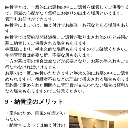
納骨堂とは、一般的には建物の中にご遺骨を保管してご供養す
で、雨風の心配がなく気軽にお参りの出来る場所といえます。
管理もお任せができます。
納骨堂によっては、備え付けでお線香・お花などある場所もあ
す。
納骨堂では契約期間経過後、ご遺骨が取り出され他の方と共同
墓に納骨してご供養される場合もあります。
寺院様により、半永久的な場所もありますのでご確認ください
年間管理費は必要な所、不要な所もあります。
一方お墓は雨の場合は傘などが必要となり、お墓の手入れもご
行なわなければいけません。
お墓では一度ご納骨いただきますと半永久的にお墓の中にご遺
められますが、後継者不在などの理由で撤去される場合もあり
契約書で定められた期間内に管理費が支払われない場合は権利
なる場合もありますのでご注意ください。
9・納骨堂のメリット
・室内のため、雨風の心配がい
らない。
・納骨堂によっては備え付けの