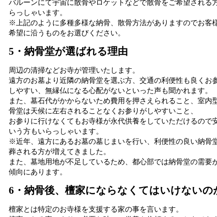
バルーンにて宇宙に散骨やロケットなどで散骨をご希望される
らっしゃいます。
※上記のように多種多様な納骨、散骨方法がありますのでお客
希望に沿うものをお選びください。
5・納骨堂が選ばれる理由
周辺の清掃などお寺が管理いたします。
遠方のお墓より近隣の納骨堂を選ぶ方、交通の利便性も良くお
しやすい、無縁仏になる心配がないといった声も聞かれます。
また、墓石代がかからないため費用を押さえられること、室内
骨堂は天候に左右されることなくお参りがしやすいこと、
お参りに行けなくてもお寺様が永代供養をしていただけるので
いう方もいらっしゃいます。
※近年、遠方にあるお墓の墓じまいを行い、利便性の良い納骨
葬される方が増えてきました。
また、墓地用地が不足しているため、都心部では納骨堂の需要
傾向にあります。
6・納骨後、檀家にならなくてはいけないの
檀家とは特定のお寺様を支援する家の事を言います。