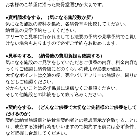
お客様のご希望に沿った納骨堂選びが大切です。
●資料請求をする。（気になる施設数か所）
気になる施設の資料を集め、各納骨堂を比較してください。
納骨堂の見学予約をしてください。
フリーでご見学に行かれましても法要の予約や見学予約でご覧
けない場合もありますので必ずご予約をお勧めします。
●見学をする。（納骨後の費用負担も確認する）
気になる施設のご見学をしていただきご供養の内容、料金内容
っくりご確認し納骨後にどのくらいの費用が必要か確認。
大切なポイントは交通の便、完全バリアフリーの施設か、周り
などもご確認ください。
分からないことは必ず係員に遠慮なくご相談ください。
そして他施設との比較をして絞り込みください。
●契約をする。（どんなご供養で大切なご先祖様のご供養をして
だけるのか）
契約は納骨施設側と納骨堂契約者との意思表示が合致すること
り、成立する法律行為をいいますので契約する前には必ず条件
など把握し合意してください。