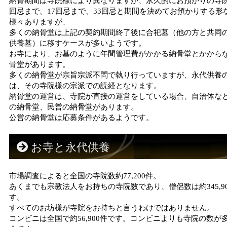
納骨期間は寺院様により異なりますが、永久的にお預かりの寺院
回忌まで、17回忌まで、33回忌と期間を決めてお預かりする形
様々ありますが、
多くの納骨堂は上記の契約期間終了後に合祀墓（他の方と共同
供養墓）に移すケースが多いようです。
お寺により、お墓のように年間管理費がかかる納骨堂とかから
骨堂があります。
多くの納骨堂が宗旨宗派不問で執り行っていますが、永代供養
は、その寺院様の宗派での読経となります。
納骨堂の運営は、寺院が直接の運営をしている場合、自治体な
の納骨堂、民営の納骨堂があります。
公営の納骨堂は応募条件があるようです。
お寺と永代供養
市場調査によると全国の寺院数約77,200件。
あくまでも宗教法人をお持ちの寺院数であり、僧侶数は約345,9
す。
すべてのお坊様が寺院をお持ちと言うわけではありません。
コンビニは全国で約56,900件です。コンビニよりも寺院の数が