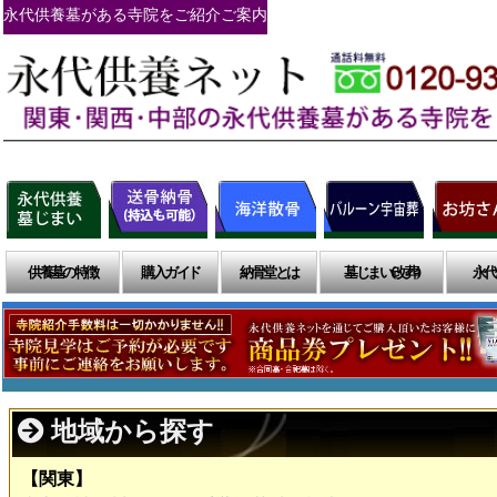
永代供養墓がある寺院をご紹介ご案内
供養墓の特徴
購入ガイド
納骨堂とは
墓じまい(改葬)
永代
地域から探す
【関東】