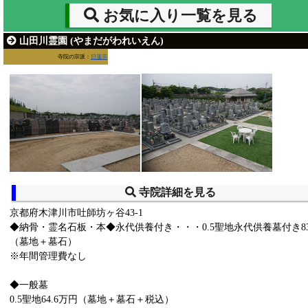
お気に入り一覧を見る
山田川霊園 (やまだがわれいえん)
寺院の宗派：
日蓮宗
寺院詳細を見る
京都府木津川市吐師坊ヶ谷43-1
◆納骨・霊名石板・本◆永代供養付き・・・0.5聖地永代供養墓付き83
（墓地＋墓石）
※年間管理費なし
◆一般墓
0.5聖地64.6万円（墓地＋墓石＋税込）