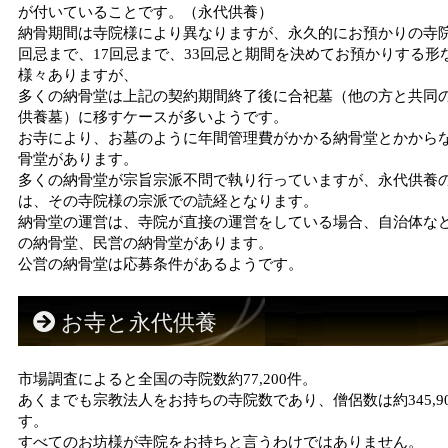
が付いていることです。（永代供養）
納骨期間は寺院様により異なりますが、永久的にお預かりの寺院
回忌まで、17回忌まで、33回忌と期間を決めてお預かりする形
様々ありますが、
多くの納骨堂は上記の契約期間終了後に合祀墓（他の方と共同
供養墓）に移すケースが多いようです。
お寺により、お墓のように年間管理費がかかる納骨堂とかから
骨堂があります。
多くの納骨堂が宗旨宗派不問で執り行っていますが、永代供養
は、その寺院様の宗派での読経となります。
納骨堂の運営は、寺院が直接の運営をしている場合、自治体な
の納骨堂、民営の納骨堂があります。
公営の納骨堂は応募条件があるようです。
お寺と永代供養
市場調査によると全国の寺院数約77,200件。
あくまでも宗教法人をお持ちの寺院数であり、僧侶数は約345,9
す。
すべてのお坊様が寺院をお持ちと言うわけではありません。