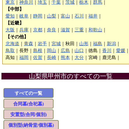
東京
｜
神奈川
｜
埼玉
｜
千葉
｜
茨城
｜
栃木
｜
群馬
｜
【中部】
愛知
｜
岐阜
｜
静岡
｜
山梨
｜
富山
｜
石川
｜
福井
｜
【近畿】
大阪
｜
兵庫
｜
京都
｜
奈良
｜
滋賀
｜
三重
｜
和歌山
｜
【その他】
北海道
｜
青森
｜
岩手
｜
宮城
｜
秋田｜
山形
｜
福島
｜
新潟
｜
鳥取
｜
長野｜
島根
｜
岡山
｜
広島
｜
山口
｜
徳島｜
香川
｜
愛媛
高知｜
福岡
｜
佐賀
｜
長崎
｜
熊本
｜
大分
｜
宮崎｜
鹿児島｜
山梨県甲州市のすべての一覧
すべての一覧
合同墓(合祀墓)
安置型(合同/個別)
個別型(納骨堂/個別墓)