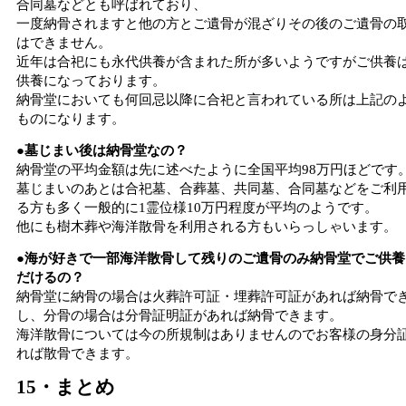
合同墓などとも呼ばれており、
一度納骨されますと他の方とご遺骨が混ざりその後のご遺骨の
はできません。
近年は合祀にも永代供養が含まれた所が多いようですがご供養
供養になっております。
納骨堂においても何回忌以降に合祀と言われている所は上記の
ものになります。
●墓じまい後は納骨堂なの？
納骨堂の平均金額は先に述べたように全国平均98万円ほどです
墓じまいのあとは合祀墓、合葬墓、共同墓、合同墓などをご利
る方も多く一般的に1霊位様10万円程度が平均のようです。
他にも樹木葬や海洋散骨を利用される方もいらっしゃいます。
●海が好きで一部海洋散骨して残りのご遺骨のみ納骨堂でご供養
だけるの？
納骨堂に納骨の場合は火葬許可証・埋葬許可証があれば納骨で
し、分骨の場合は分骨証明証があれば納骨できます。
海洋散骨については今の所規制はありませんのでお客様の身分
れば散骨できます。
15・まとめ