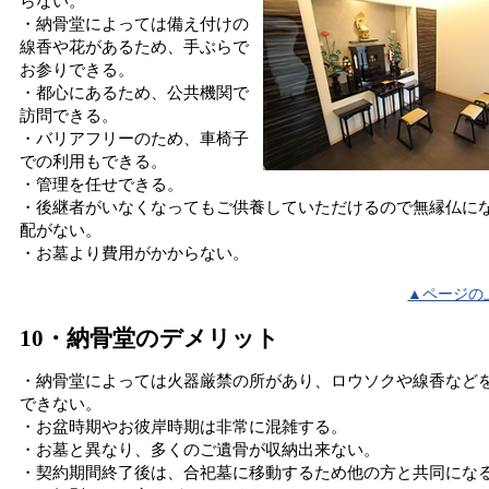
らない。
・納骨堂によっては備え付けの
線香や花があるため、手ぶらで
お参りできる。
・都心にあるため、公共機関で
訪問できる。
・バリアフリーのため、車椅子
での利用もできる。
・管理を任せできる。
・後継者がいなくなってもご供養していただけるので無縁仏に
配がない。
・お墓より費用がかからない。
▲ページの
10・納骨堂のデメリット
・納骨堂によっては火器厳禁の所があり、ロウソクや線香など
できない。
・お盆時期やお彼岸時期は非常に混雑する。
・お墓と異なり、多くのご遺骨が収納出来ない。
・契約期間終了後は、合祀墓に移動するため他の方と共同にな