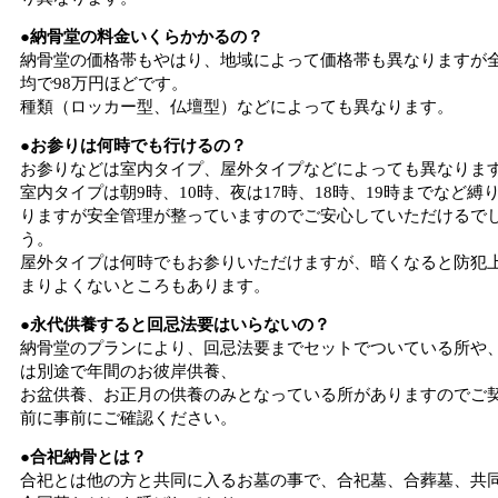
●納骨堂の料金いくらかかるの？
納骨堂の価格帯もやはり、地域によって価格帯も異なりますが
均で98万円ほどです。
種類（ロッカー型、仏壇型）などによっても異なります。
●お参りは何時でも行けるの？
お参りなどは室内タイプ、屋外タイプなどによっても異なりま
室内タイプは朝9時、10時、夜は17時、18時、19時までなど縛
りますが安全管理が整っていますのでご安心していただけるで
う。
屋外タイプは何時でもお参りいただけますが、暗くなると防犯
まりよくないところもあります。
●永代供養すると回忌法要はいらないの？
納骨堂のプランにより、回忌法要までセットでついている所や
は別途で年間のお彼岸供養、
お盆供養、お正月の供養のみとなっている所がありますのでご
前に事前にご確認ください。
●合祀納骨とは？
合祀とは他の方と共同に入るお墓の事で、合祀墓、合葬墓、共