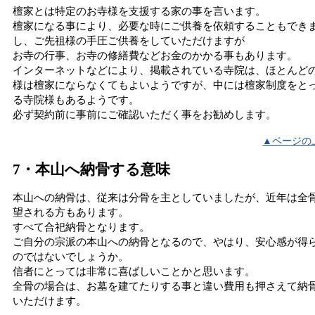
檀家とは特定のお寺様を支援する家の事を言います。
檀家になる事により、必要な時にご供養を依頼することもでき
し、ご先祖様の手圧ご供養をしていただけますが
お寺の行事、お寺の修繕費などお金のかかる事もあります。
インターネットなどにより、掲載されている寺院は、ほとんど
様は檀家にならなくてもよいようですが、中には檀家制度をと
る寺院様もあるようです。
必ず契約前に事前にご確認いただく事をお勧めします。
▲ページの
7・本山へ納骨する意味
本山への納骨は、従来は分骨を主としていましたが、近年は全
望される方もあります。
すべて合祀納骨となります。
ご自分の宗派の本山への納骨となるので、やはり、安心感が得
のではないでしょうか。
信者にとっては非常に喜ばしいことかと思います。
全骨の場合は、お墓を建てたりする事と違い費用も押さえて納
いただけます。