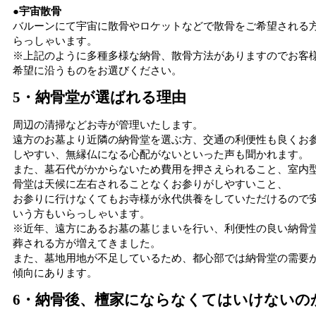
●宇宙散骨
バルーンにて宇宙に散骨やロケットなどで散骨をご希望される
らっしゃいます。
※上記のように多種多様な納骨、散骨方法がありますのでお客
希望に沿うものをお選びください。
5・納骨堂が選ばれる理由
周辺の清掃などお寺が管理いたします。
遠方のお墓より近隣の納骨堂を選ぶ方、交通の利便性も良くお
しやすい、無縁仏になる心配がないといった声も聞かれます。
また、墓石代がかからないため費用を押さえられること、室内
骨堂は天候に左右されることなくお参りがしやすいこと、
お参りに行けなくてもお寺様が永代供養をしていただけるので
いう方もいらっしゃいます。
※近年、遠方にあるお墓の墓じまいを行い、利便性の良い納骨
葬される方が増えてきました。
また、墓地用地が不足しているため、都心部では納骨堂の需要
傾向にあります。
6・納骨後、檀家にならなくてはいけないの