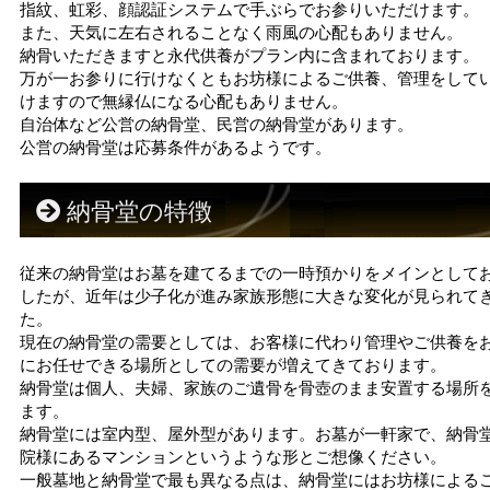
指紋、虹彩、顔認証システムで手ぶらでお参りいただけます。
また、天気に左右されることなく雨風の心配もありません。
納骨いただきますと永代供養がプラン内に含まれております。
万が一お参りに行けなくともお坊様によるご供養、管理をして
けますので無縁仏になる心配もありません。
自治体など公営の納骨堂、民営の納骨堂があります。
公営の納骨堂は応募条件があるようです。
納骨堂の特徴
従来の納骨堂はお墓を建てるまでの一時預かりをメインとして
したが、近年は少子化が進み家族形態に大きな変化が見られて
た。
現在の納骨堂の需要としては、お客様に代わり管理やご供養を
にお任せできる場所としての需要が増えてきております。
納骨堂は個人、夫婦、家族のご遺骨を骨壺のまま安置する場所
ます。
納骨堂には室内型、屋外型があります。お墓が一軒家で、納骨
院様にあるマンションというような形とご想像ください。
一般墓地と納骨堂で最も異なる点は、納骨堂にはお坊様による