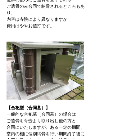
ご遺骨のみ合同で納骨されるところもあ
り、
内容は寺院により異なりますが
費用はややお値打です。
【合祀型（合同墓）】
一般的な合祀墓（合同墓）の場合は
ご遺骨を骨壺より取り出し他の方と
合同にいたしますが、ある一定の期間、
堂内の棚に個別納骨を行い期間終了後に