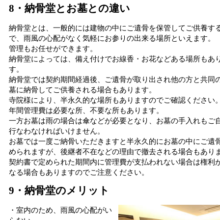
8・納骨堂とお墓との違い
納骨堂とは、一般的には建物の中にご遺骨を保管してご供養す
で、雨風の心配がなく気軽にお参りの出来る場所といえます。
管理もお任せができます。
納骨堂によっては、備え付けでお線香・お花などある場所もあ
す。
納骨堂では契約期間経過後、ご遺骨が取り出され他の方と共同
墓に納骨してご供養される場合もあります。
寺院様により、半永久的な場所もありますのでご確認ください
年間管理費は必要な所、不要な所もあります。
一方お墓は雨の場合は傘などが必要となり、お墓の手入れもご
行なわなければいけません。
お墓では一度ご納骨いただきますと半永久的にお墓の中にご遺
められますが、後継者不在などの理由で撤去される場合もあり
契約書で定められた期間内に管理費が支払われない場合は権利
なる場合もありますのでご注意ください。
9・納骨堂のメリット
・室内のため、雨風の心配がい