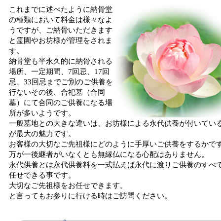
これまでに述べたように納骨堂
の種類において料金は様々なよ
うですが、ご納骨いただきます
と霊園やお坊様が管理をされま
す。
納骨堂も半永久的に納骨される
場所、一定期間、7回忌、17回
忌、33回忌までご別のご供養を
行ないその後、合祀墓（合同
墓）にて合同のご供養になる場
所が多いようです。
一般墓地との大きな違いは、お坊様による永代供養が付いてい
が最大の魅力です。
お客様の大切なご先祖様にどのように手厚いご供養をするかで
万が一後継者がいなくとも無縁仏になる心配はありません。
永代供養とは永代供養料を一式払えば永代に渡りご供養のすべ
任せできる事です。
大切なご先祖様をお任せできます。
と言ってもお参りに行ける時はご訪問ください。