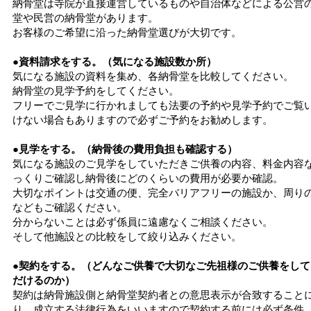
納骨堂は寺院が直接運営しているものや自治体などによる公営
堂や民営の納骨堂があります。
お客様のご希望に沿った納骨堂選びが大切です。
●資料請求をする。（気になる施設数か所）
気になる施設の資料を集め、各納骨堂を比較してください。
納骨堂の見学予約をしてください。
フリーでご見学に行かれましても法要の予約や見学予約でご覧
けない場合もありますので必ずご予約をお勧めします。
●見学をする。（納骨後の費用負担も確認する）
気になる施設のご見学をしていただきご供養の内容、料金内容
っくりご確認し納骨後にどのくらいの費用が必要か確認。
大切なポイントは交通の便、完全バリアフリーの施設か、周り
などもご確認ください。
分からないことは必ず係員に遠慮なくご相談ください。
そして他施設との比較をして絞り込みください。
●契約をする。（どんなご供養で大切なご先祖様のご供養をして
だけるのか）
契約は納骨施設側と納骨堂契約者との意思表示が合致すること
り、成立する法律行為をいいますので契約する前には必ず条件