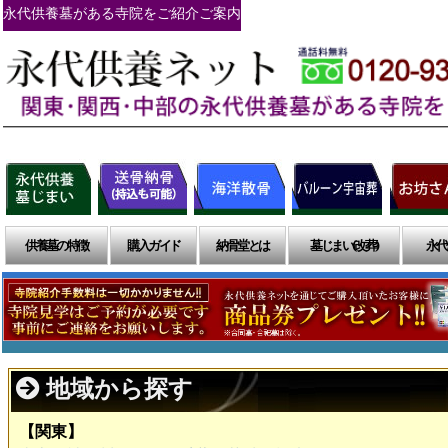
永代供養墓がある寺院をご紹介ご案内
供養墓の特徴
購入ガイド
納骨堂とは
墓じまい(改葬)
永代
地域から探す
【関東】