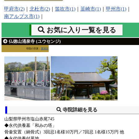
甲府市(2)
｜
北杜市(2)
｜
笛吹市(1)
｜
韮崎市(1)
｜
甲州市(1)
｜
南アルプス市(1)
｜
お気に入り一覧を見る
仏徳山涌泉寺 (ユウセンジ)
寺院の宗派：
曹洞宗
寺院詳細を見る
山梨県甲州市塩山赤尾745
◆永代供養墓「和みの塔」
骨壷安置（納骨式）3回忌1名様10万円／7回忌 1名様15万円 他
◆永代供養付墓地