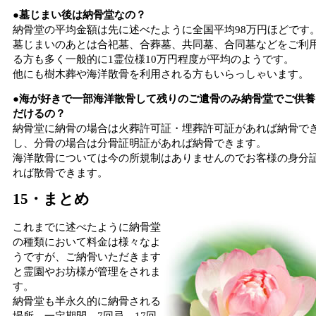
●墓じまい後は納骨堂なの？
納骨堂の平均金額は先に述べたように全国平均98万円ほどです
墓じまいのあとは合祀墓、合葬墓、共同墓、合同墓などをご利
る方も多く一般的に1霊位様10万円程度が平均のようです。
他にも樹木葬や海洋散骨を利用される方もいらっしゃいます。
●海が好きで一部海洋散骨して残りのご遺骨のみ納骨堂でご供養
だけるの？
納骨堂に納骨の場合は火葬許可証・埋葬許可証があれば納骨で
し、分骨の場合は分骨証明証があれば納骨できます。
海洋散骨については今の所規制はありませんのでお客様の身分
れば散骨できます。
15・まとめ
これまでに述べたように納骨堂
の種類において料金は様々なよ
うですが、ご納骨いただきます
と霊園やお坊様が管理をされま
す。
納骨堂も半永久的に納骨される
場所、一定期間、7回忌、17回