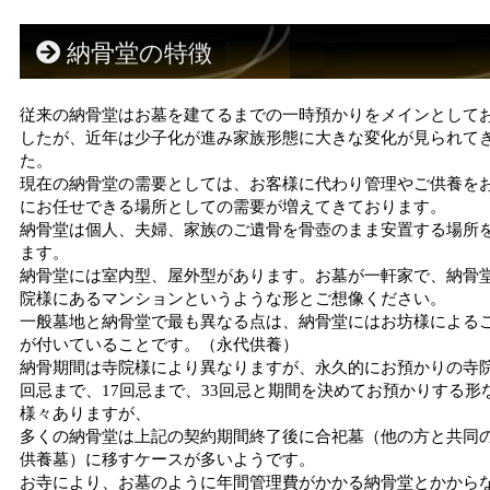
納骨堂の特徴
従来の納骨堂はお墓を建てるまでの一時預かりをメインとして
したが、近年は少子化が進み家族形態に大きな変化が見られて
た。
現在の納骨堂の需要としては、お客様に代わり管理やご供養を
にお任せできる場所としての需要が増えてきております。
納骨堂は個人、夫婦、家族のご遺骨を骨壺のまま安置する場所
ます。
納骨堂には室内型、屋外型があります。お墓が一軒家で、納骨
院様にあるマンションというような形とご想像ください。
一般墓地と納骨堂で最も異なる点は、納骨堂にはお坊様による
が付いていることです。（永代供養）
納骨期間は寺院様により異なりますが、永久的にお預かりの寺院
回忌まで、17回忌まで、33回忌と期間を決めてお預かりする形
様々ありますが、
多くの納骨堂は上記の契約期間終了後に合祀墓（他の方と共同
供養墓）に移すケースが多いようです。
お寺により、お墓のように年間管理費がかかる納骨堂とかから