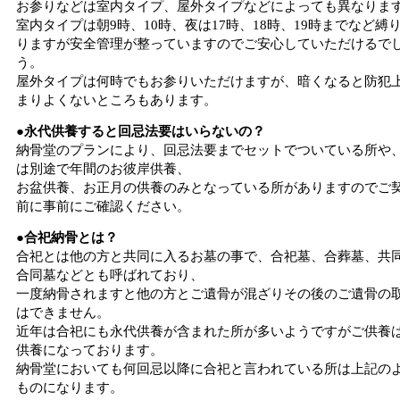
お参りなどは室内タイプ、屋外タイプなどによっても異なりま
室内タイプは朝9時、10時、夜は17時、18時、19時までなど縛
りますが安全管理が整っていますのでご安心していただけるで
う。
屋外タイプは何時でもお参りいただけますが、暗くなると防犯
まりよくないところもあります。
●永代供養すると回忌法要はいらないの？
納骨堂のプランにより、回忌法要までセットでついている所や
は別途で年間のお彼岸供養、
お盆供養、お正月の供養のみとなっている所がありますのでご
前に事前にご確認ください。
●合祀納骨とは？
合祀とは他の方と共同に入るお墓の事で、合祀墓、合葬墓、共
合同墓などとも呼ばれており、
一度納骨されますと他の方とご遺骨が混ざりその後のご遺骨の
はできません。
近年は合祀にも永代供養が含まれた所が多いようですがご供養
供養になっております。
納骨堂においても何回忌以降に合祀と言われている所は上記の
ものになります。