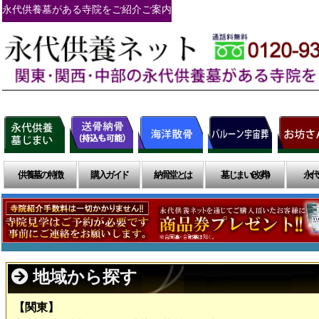
永代供養墓がある寺院をご紹介ご案内
供養墓の特徴
購入ガイド
納骨堂とは
墓じまい(改葬)
永代
地域から探す
【関東】