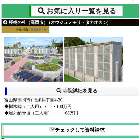
お気に入り一覧を見る
桜樹の杜（高岡市） (オウジュノモリ・タカオカシ)
寺院の宗派：
浄土真宗（東）
寺院詳細を見る
富山県高岡市戸出町4丁目4-30
◆樹木葬（二人用）・・・100万円
◆屋外納骨壇（二人用）・・・68万円
チェックして資料請求