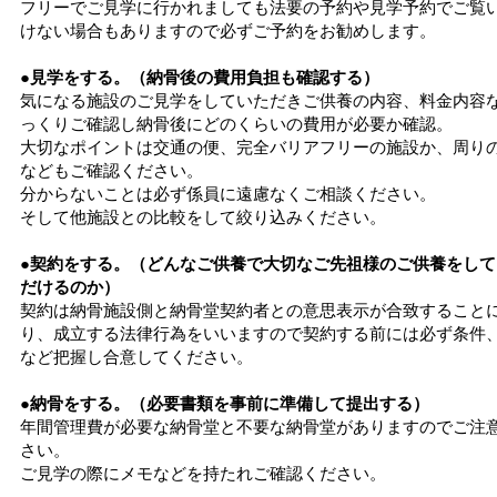
フリーでご見学に行かれましても法要の予約や見学予約でご覧
けない場合もありますので必ずご予約をお勧めします。
●見学をする。（納骨後の費用負担も確認する）
気になる施設のご見学をしていただきご供養の内容、料金内容
っくりご確認し納骨後にどのくらいの費用が必要か確認。
大切なポイントは交通の便、完全バリアフリーの施設か、周り
などもご確認ください。
分からないことは必ず係員に遠慮なくご相談ください。
そして他施設との比較をして絞り込みください。
●契約をする。（どんなご供養で大切なご先祖様のご供養をして
だけるのか）
契約は納骨施設側と納骨堂契約者との意思表示が合致すること
り、成立する法律行為をいいますので契約する前には必ず条件
など把握し合意してください。
●納骨をする。（必要書類を事前に準備して提出する）
年間管理費が必要な納骨堂と不要な納骨堂がありますのでご注
さい。
ご見学の際にメモなどを持たれご確認ください。