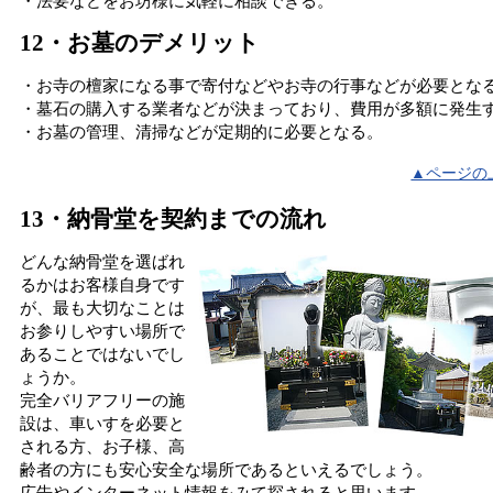
・法要などをお坊様に気軽に相談できる。
12・お墓のデメリット
・お寺の檀家になる事で寄付などやお寺の行事などが必要とな
・墓石の購入する業者などが決まっており、費用が多額に発生
・お墓の管理、清掃などが定期的に必要となる。
▲ページの
13・納骨堂を契約までの流れ
どんな納骨堂を選ばれ
るかはお客様自身です
が、最も大切なことは
お参りしやすい場所で
あることではないでし
ょうか。
完全バリアフリーの施
設は、車いすを必要と
される方、お子様、高
齢者の方にも安心安全な場所であるといえるでしょう。
広告やインターネット情報をみて探されると思います。