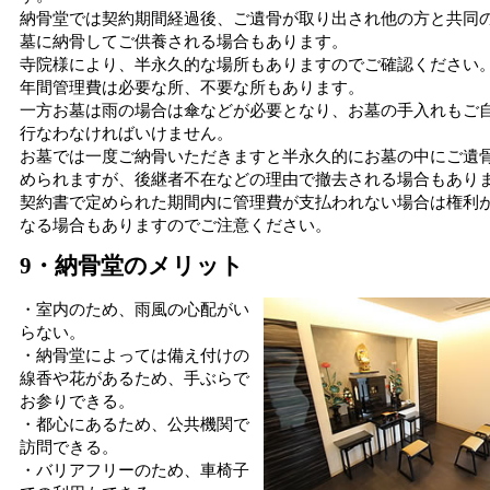
納骨堂では契約期間経過後、ご遺骨が取り出され他の方と共同
墓に納骨してご供養される場合もあります。
寺院様により、半永久的な場所もありますのでご確認ください
年間管理費は必要な所、不要な所もあります。
一方お墓は雨の場合は傘などが必要となり、お墓の手入れもご
行なわなければいけません。
お墓では一度ご納骨いただきますと半永久的にお墓の中にご遺
められますが、後継者不在などの理由で撤去される場合もあり
契約書で定められた期間内に管理費が支払われない場合は権利
なる場合もありますのでご注意ください。
9・納骨堂のメリット
・室内のため、雨風の心配がい
らない。
・納骨堂によっては備え付けの
線香や花があるため、手ぶらで
お参りできる。
・都心にあるため、公共機関で
訪問できる。
・バリアフリーのため、車椅子