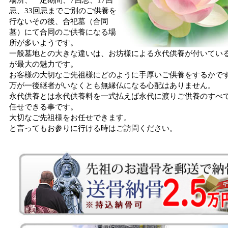
忌、33回忌までご別のご供養を
行ないその後、合祀墓（合同
墓）にて合同のご供養になる場
所が多いようです。
一般墓地との大きな違いは、お坊様による永代供養が付いてい
が最大の魅力です。
お客様の大切なご先祖様にどのように手厚いご供養をするかで
万が一後継者がいなくとも無縁仏になる心配はありません。
永代供養とは永代供養料を一式払えば永代に渡りご供養のすべ
任せできる事です。
大切なご先祖様をお任せできます。
と言ってもお参りに行ける時はご訪問ください。