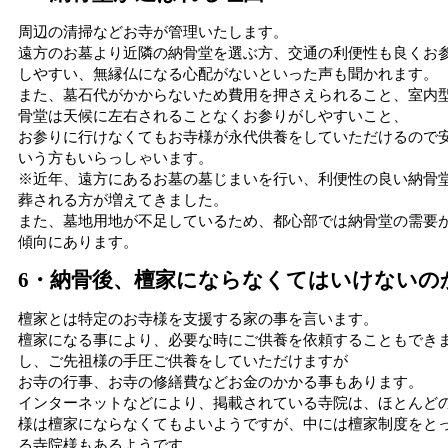
周辺の清掃などお寺が管理いたします。
遠方のお墓より近隣の納骨堂を選ぶ方、交通の利便性も良くお
しやすい、無縁仏になる心配がないといった声も聞かれます。
また、墓石代がかからないため費用を押さえられること、室内
骨堂は天候に左右されることなくお参りがしやすいこと、
お参りに行けなくてもお寺様が永代供養をしていただけるので
いう方もいらっしゃいます。
※近年、遠方にあるお墓の墓じまいを行い、利便性の良い納骨
葬される方が増えてきました。
また、墓地用地が不足しているため、都心部では納骨堂の需要
傾向にあります。
6・納骨後、檀家にならなくてはいけないの
檀家とは特定のお寺様を支援する家の事を言います。
檀家になる事により、必要な時にご供養を依頼することもでき
し、ご先祖様の手圧ご供養をしていただけますが
お寺の行事、お寺の修繕費などお金のかかる事もあります。
インターネットなどにより、掲載されている寺院は、ほとんど
様は檀家にならなくてもよいようですが、中には檀家制度をと
る寺院様もあるようです。