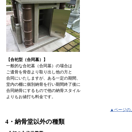
【合祀型（合同墓）】
一般的な合祀墓（合同墓）の場合は
ご遺骨を骨壺より取り出し他の方と
合同にいたしますが、ある一定の期間、
堂内の棚に個別納骨を行い期間終了後に
合同納骨にするもので他の納骨スタイル
よりもお値打ち料金です。
▲ページの
4・納骨堂以外の種類