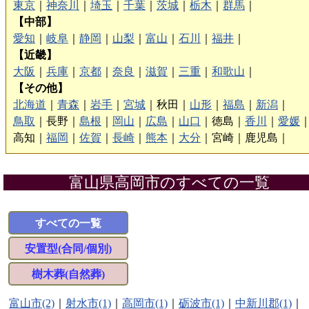
東京
｜
神奈川
｜
埼玉
｜
千葉
｜
茨城
｜
栃木
｜
群馬
｜
【中部】
愛知
｜
岐阜
｜
静岡
｜
山梨
｜
富山
｜
石川
｜
福井
｜
【近畿】
大阪
｜
兵庫
｜
京都
｜
奈良
｜
滋賀
｜
三重
｜
和歌山
｜
【その他】
北海道
｜
青森
｜
岩手
｜
宮城
｜
秋田｜
山形
｜
福島
｜
新潟
｜
鳥取
｜
長野｜
島根
｜
岡山
｜
広島
｜
山口
｜
徳島｜
香川
｜
愛媛
高知｜
福岡
｜
佐賀
｜
長崎
｜
熊本
｜
大分
｜
宮崎｜
鹿児島｜
富山県高岡市のすべての一覧
すべての一覧
安置型(合同/個別)
樹木葬(自然葬)
富山市(2)
｜
射水市(1)
｜
高岡市(1)
｜
砺波市(1)
｜
中新川郡(1)
｜