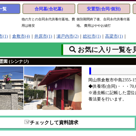
一覧
合同墓(合祀墓)
安置型(合同/個別)
他の方との合同永代供養付墓地。費
個別期間終了後、合同永代供養付墓
用は格安
地。 費用はややお値打
(1)
｜
倉敷市(4)
｜
井原市(1)
｜
瀬戸内市(2)
｜
総社市(1)
｜
高梁市(1)
｜
お気に入り一覧を
園 (シンナジ)
岡山県倉敷市中島2355-15
◆供養塔(合同)・・・70,
※過去帳に記帳した霊位
養法要を行います。
チェックして資料請求