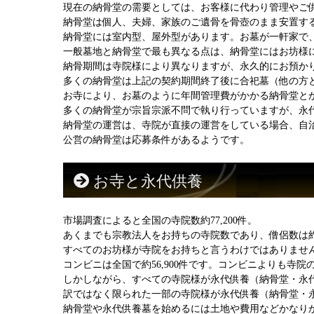
現在の納骨堂の需要としては、お客様に代わり管理やご
納骨堂は個人、夫婦、家族のご遺骨を骨壺のまま安置す
納骨堂には室内型、屋外型があります。お墓が一軒家で
一般墓地と納骨堂で最も異なる点は、納骨堂にはお坊様
納骨期間は寺院様により異なりますが、永久的にお預かり
多くの納骨堂は上記の契約期間終了後に合祀墓（他の方
お寺により、お墓のように年間管理費がかかる納骨堂と
多くの納骨堂が宗旨宗派不問で執り行っていますが、永
納骨堂の運営は、寺院が直接の運営をしている場合、自
公営の納骨堂は応募条件があるようです。
お寺と永代供養
市場調査によると全国の寺院数約77,200件。
あくまでも宗教法人をお持ちの寺院数であり、僧侶数は約34
すべてのお坊様が寺院をお持ちと言うわけではありませ
コンビニは全国で約56,900件です。コンビニよりも寺
しかしながら、すべての寺院様が永代供養（納骨堂・永
訳ではなく限られた一部の寺院様が永代供養（納骨堂・
納骨堂や永代供養墓を始めるには土地や費用などかなり