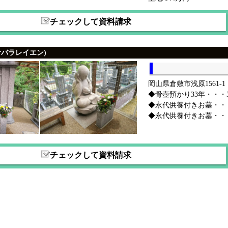
チェックして資料請求
サバラレイエン)
岡山県倉敷市浅原1561-1
◆骨壺預かり33年・・・33
◆永代供養付きお墓・・
◆永代供養付きお墓・・
チェックして資料請求