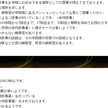
供養をお寺様にお任せできる場所としての需要が増えてきております。
る場所を示します。
、納骨堂が寺院様にあるマンションというような形とご想像ください。
によるご供養が付いていることです。（永代供養）
の寺院から7回忌まで、17回忌まで、33回忌と期間を決めてお預かり
と共同の永代供養墓）に移すケースが多いようです。
かからない納骨堂があります。
代供養の読経は、その寺院様の宗派での読経となります。
治体など公営の納骨堂、民営の納骨堂があります。
5,900人です。
ん。
院の数が多いようです。
代供養墓）を行っている
永代供養墓）をされております。
かかるようです。