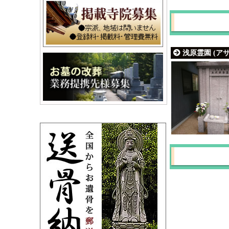
浅原霊園 (ア