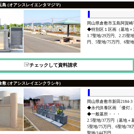
島 (オアシスレイエンタマジマ)
岡山県倉敷市玉島阿賀崎字
◆特別区１区画（墓地＋洋墓
1.7聖地/29万円、2.25聖
円、5聖地/75万円、6聖地
チェックして資料請求
敷 (オアシスレイエンクラシキ)
岡山県倉敷市新田2184-3
◆永代供養区画 「優灯」・・
◆一般墓所・・・
2.5聖地/37万円（墓地＋
5聖地/75万円、6聖地/78
聖地/144万円