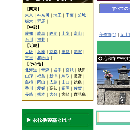
すべての
【関東】
東京
｜
神奈川
｜
埼玉
｜
千葉
｜
茨城
｜
栃木
｜
群馬
｜
【中部】
愛知
｜
岐阜
｜
静岡
｜
山梨
｜
富山
｜
美作市(1)
｜
岡山市
石川
｜
福井
｜
【近畿】
大阪
｜
兵庫
｜
京都
｜
奈良
｜
滋賀
｜
三重
｜
和歌山
｜
心和寺 中帯江霊
【その他】
北海道
｜
青森
｜
岩手
｜
宮城
｜
秋田｜
山形
｜
福島
｜
新潟
｜
鳥取
｜
長野｜
島根
｜
岡山
｜
広島
｜
山口
｜
徳島｜
香川
｜
愛媛
｜
高知｜
福岡
｜
佐賀
｜
長崎
｜
熊本
｜
大分
｜
宮崎｜
鹿児島｜