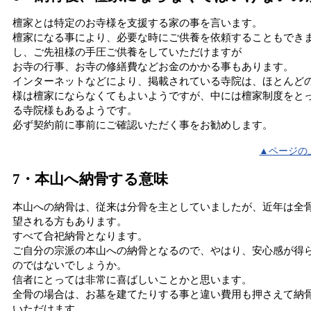
檀家とは特定のお寺様を支援する家の事を言います。
檀家になる事により、必要な時にご供養を依頼することもでき
し、ご先祖様の手圧ご供養をしていただけますが
お寺の行事、お寺の修繕費などお金のかかる事もあります。
インターネットなどにより、掲載されている寺院は、ほとんど
様は檀家にならなくてもよいようですが、中には檀家制度をと
る寺院様もあるようです。
必ず契約前に事前にご確認いただく事をお勧めします。
▲ページの
7・本山へ納骨する意味
本山への納骨は、従来は分骨を主としていましたが、近年は全
望される方もあります。
すべて合祀納骨となります。
ご自分の宗派の本山への納骨となるので、やはり、安心感が得
のではないでしょうか。
信者にとっては非常に喜ばしいことかと思います。
全骨の場合は、お墓を建てたりする事と違い費用も押さえて納
いただけます。