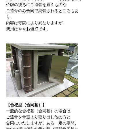
位牌の後ろにご遺骨を置くものや
ご遺骨のみ合同で納骨されるところもあ
り、
内容は寺院により異なりますが
費用はややお値打です。
【合祀型（合同墓）】
一般的な合祀墓（合同墓）の場合は
ご遺骨を骨壺より取り出し他の方と
合同にいたしますが、ある一定の期間、