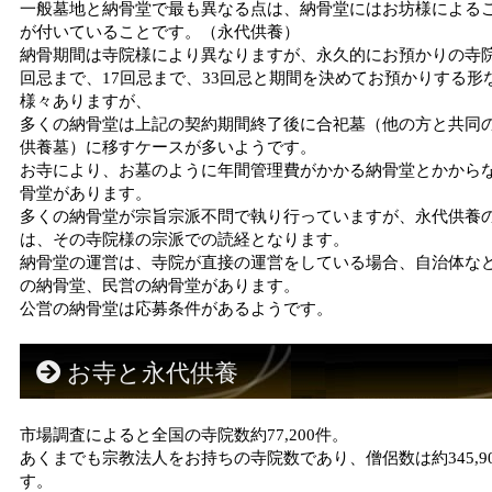
一般墓地と納骨堂で最も異なる点は、納骨堂にはお坊様による
が付いていることです。（永代供養）
納骨期間は寺院様により異なりますが、永久的にお預かりの寺院
回忌まで、17回忌まで、33回忌と期間を決めてお預かりする形
様々ありますが、
多くの納骨堂は上記の契約期間終了後に合祀墓（他の方と共同
供養墓）に移すケースが多いようです。
お寺により、お墓のように年間管理費がかかる納骨堂とかから
骨堂があります。
多くの納骨堂が宗旨宗派不問で執り行っていますが、永代供養
は、その寺院様の宗派での読経となります。
納骨堂の運営は、寺院が直接の運営をしている場合、自治体な
の納骨堂、民営の納骨堂があります。
公営の納骨堂は応募条件があるようです。
お寺と永代供養
市場調査によると全国の寺院数約77,200件。
あくまでも宗教法人をお持ちの寺院数であり、僧侶数は約345,9
す。