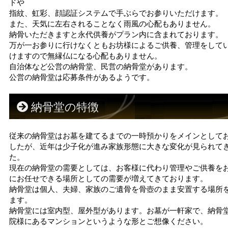
ドや
指紋、虹彩、顔認証システムで手ぶらでお参りいただけます。
また、天気に左右されることなく雨風の心配もありません。
納骨いただきますと永代供養がプラン内に含まれております。
万が一お参りに行けなくともお坊様によるご供養、管理をして
けますので無縁仏になる心配もありません。
自治体など公営の納骨堂、民営の納骨堂があります。
公営の納骨堂は応募条件があるようです。
納骨堂の特徴
従来の納骨堂はお墓を建てるまでの一時預かりをメインとして
したが、近年は少子化が進み家族形態に大きな変化が見られて
た。
現在の納骨堂の需要としては、お客様に代わり管理やご供養を
にお任せできる場所としての需要が増えてきております。
納骨堂は個人、夫婦、家族のご遺骨を骨壺のまま安置する場所
ます。
納骨堂には室内型、屋外型があります。お墓が一軒家で、納骨
院様にあるマンションというような形とご想像ください。