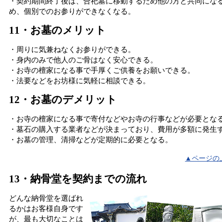
・契約期間終了後は、合祀墓に移動するため他の方と共同にな
め、個別でのお参りができなくなる。
11・お墓のメリット
・周りに気兼ねなくお参りができる。
・身内のみで他人のご骨はなく安心できる。
・お寺の檀家になる事で手厚くご供養をお願いできる。
・法要などをお坊様に気軽に相談できる。
12・お墓のデメリット
・お寺の檀家になる事で寄付などやお寺の行事などが必要とな
・墓石の購入する業者などが決まっており、費用が多額に発生
・お墓の管理、清掃などが定期的に必要となる。
▲ページの
13・納骨堂を契約までの流れ
どんな納骨堂を選ばれ
るかはお客様自身です
が、最も大切なことは