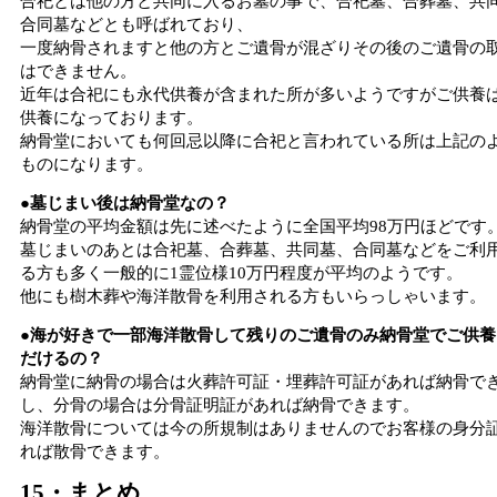
合祀とは他の方と共同に入るお墓の事で、合祀墓、合葬墓、共
合同墓などとも呼ばれており、
一度納骨されますと他の方とご遺骨が混ざりその後のご遺骨の
はできません。
近年は合祀にも永代供養が含まれた所が多いようですがご供養
供養になっております。
納骨堂においても何回忌以降に合祀と言われている所は上記の
ものになります。
●墓じまい後は納骨堂なの？
納骨堂の平均金額は先に述べたように全国平均98万円ほどです
墓じまいのあとは合祀墓、合葬墓、共同墓、合同墓などをご利
る方も多く一般的に1霊位様10万円程度が平均のようです。
他にも樹木葬や海洋散骨を利用される方もいらっしゃいます。
●海が好きで一部海洋散骨して残りのご遺骨のみ納骨堂でご供養
だけるの？
納骨堂に納骨の場合は火葬許可証・埋葬許可証があれば納骨で
し、分骨の場合は分骨証明証があれば納骨できます。
海洋散骨については今の所規制はありませんのでお客様の身分
れば散骨できます。
15・まとめ