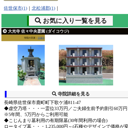
佐世保市(1)
｜
北松浦郡(1)
｜
お気に入り一覧を見る
大光寺 佐々中央霊園 (ダイコウジ)
寺院の宗派：
日蓮宗
寺院詳細を見る
長崎県佐世保市鹿町町下歌ケ浦811-47
◆虚空乃塔・・・一霊位33万円／ご夫婦生前予約割引60万円
※5年間、5万円からご利用可能
◆こじんまり墓利用の有期限墓(30年間利用の場合)
ロータイプ墓・・・1,235,000円～(石種やデザインで価格が