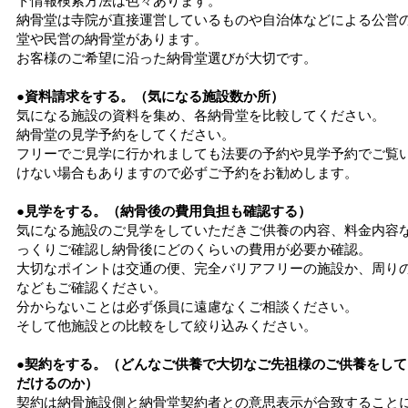
ト情報検索方法は色々あります。
納骨堂は寺院が直接運営しているものや自治体などによる公営
堂や民営の納骨堂があります。
お客様のご希望に沿った納骨堂選びが大切です。
●資料請求をする。（気になる施設数か所）
気になる施設の資料を集め、各納骨堂を比較してください。
納骨堂の見学予約をしてください。
フリーでご見学に行かれましても法要の予約や見学予約でご覧
けない場合もありますので必ずご予約をお勧めします。
●見学をする。（納骨後の費用負担も確認する）
気になる施設のご見学をしていただきご供養の内容、料金内容
っくりご確認し納骨後にどのくらいの費用が必要か確認。
大切なポイントは交通の便、完全バリアフリーの施設か、周り
などもご確認ください。
分からないことは必ず係員に遠慮なくご相談ください。
そして他施設との比較をして絞り込みください。
●契約をする。（どんなご供養で大切なご先祖様のご供養をして
だけるのか）
契約は納骨施設側と納骨堂契約者との意思表示が合致すること