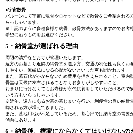
●宇宙散骨
バルーンにて宇宙に散骨やロケットなどで散骨をご希望される
らっしゃいます。
※上記のように多種多様な納骨、散骨方法がありますのでお客
希望に沿うものをお選びください。
5・納骨堂が選ばれる理由
周辺の清掃などお寺が管理いたします。
遠方のお墓より近隣の納骨堂を選ぶ方、交通の利便性も良くお
しやすい、無縁仏になる心配がないといった声も聞かれます。
また、墓石代がかからないため費用を押さえられること、室内
骨堂は天候に左右されることなくお参りがしやすいこと、
お参りに行けなくてもお寺様が永代供養をしていただけるので
いう方もいらっしゃいます。
※近年、遠方にあるお墓の墓じまいを行い、利便性の良い納骨
葬される方が増えてきました。
また、墓地用地が不足しているため、都心部では納骨堂の需要
傾向にあります。
6・納骨後、檀家にならなくてはいけないの