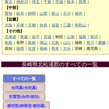
東京
｜
神奈川
｜
埼玉
｜
千葉
｜
茨城
｜
栃木
｜
群馬
｜
【中部】
愛知
｜
岐阜
｜
静岡
｜
山梨
｜
富山
｜
石川
｜
福井
｜
【近畿】
大阪
｜
兵庫
｜
京都
｜
奈良
｜
滋賀
｜
三重
｜
和歌山
｜
【その他】
北海道
｜
青森
｜
岩手
｜
宮城
｜
秋田｜
山形
｜
福島
｜
新潟
｜
鳥取
｜
長野｜
島根
｜
岡山
｜
広島
｜
山口
｜
徳島｜
香川
｜
愛媛
高知｜
福岡
｜
佐賀
｜
長崎
｜
熊本
｜
大分
｜
宮崎｜
鹿児島｜
長崎県北松浦郡のすべての一覧
すべての一覧
合同墓(合祀墓)
安置型(合同/個別)
個別型(納骨堂/個別墓)