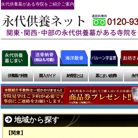
永代供養墓がある寺院をご紹介ご案内
供養墓の特徴
購入ガイド
納骨堂とは
墓じまい(改葬)
永代
地域から探す
【関東】