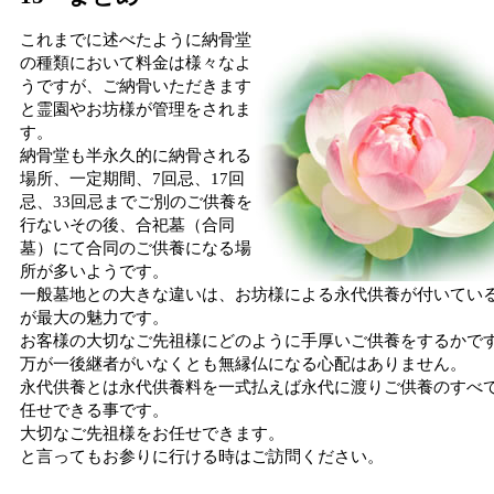
これまでに述べたように納骨堂
の種類において料金は様々なよ
うですが、ご納骨いただきます
と霊園やお坊様が管理をされま
す。
納骨堂も半永久的に納骨される
場所、一定期間、7回忌、17回
忌、33回忌までご別のご供養を
行ないその後、合祀墓（合同
墓）にて合同のご供養になる場
所が多いようです。
一般墓地との大きな違いは、お坊様による永代供養が付いてい
が最大の魅力です。
お客様の大切なご先祖様にどのように手厚いご供養をするかで
万が一後継者がいなくとも無縁仏になる心配はありません。
永代供養とは永代供養料を一式払えば永代に渡りご供養のすべ
任せできる事です。
大切なご先祖様をお任せできます。
と言ってもお参りに行ける時はご訪問ください。