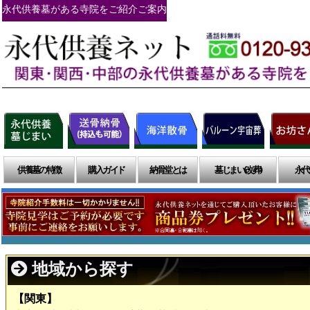
永代供養墓がある寺院をご紹介ご案内
供養墓の特徴
購入ガイド
納骨堂とは
墓じまい(改葬)
永代
地域から探す
【関東】