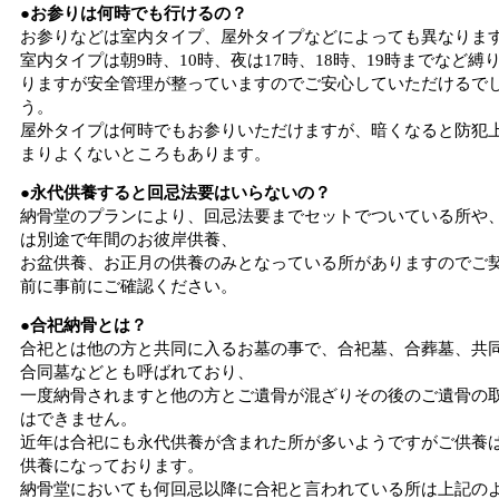
●お参りは何時でも行けるの？
お参りなどは室内タイプ、屋外タイプなどによっても異なりま
室内タイプは朝9時、10時、夜は17時、18時、19時までなど縛
りますが安全管理が整っていますのでご安心していただけるで
う。
屋外タイプは何時でもお参りいただけますが、暗くなると防犯
まりよくないところもあります。
●永代供養すると回忌法要はいらないの？
納骨堂のプランにより、回忌法要までセットでついている所や
は別途で年間のお彼岸供養、
お盆供養、お正月の供養のみとなっている所がありますのでご
前に事前にご確認ください。
●合祀納骨とは？
合祀とは他の方と共同に入るお墓の事で、合祀墓、合葬墓、共
合同墓などとも呼ばれており、
一度納骨されますと他の方とご遺骨が混ざりその後のご遺骨の
はできません。
近年は合祀にも永代供養が含まれた所が多いようですがご供養
供養になっております。
納骨堂においても何回忌以降に合祀と言われている所は上記の