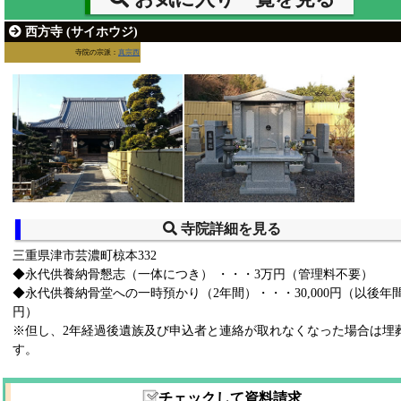
西方寺 (サイホウジ)
寺院の宗派：
真宗西
寺院詳細を見る
三重県津市芸濃町椋本332
◆永代供養納骨懇志（一体につき） ・・・3万円（管理料不要）
◆永代供養納骨堂への一時預かり（2年間）・・・30,000円（以後年間10
円）
※但し、2年経過後遺族及び申込者と連絡が取れなくなった場合は埋
す。
チェックして資料請求