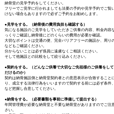
納骨堂の見学予約をしてください。
フリーでご見学に行かれましても法要の予約や見学予約でご覧
けない場合もありますので必ずご予約をお勧めします。
●見学をする。（納骨後の費用負担も確認する）
気になる施設のご見学をしていただきご供養の内容、料金内容
っくりご確認し納骨後にどのくらいの費用が必要か確認。
大切なポイントは交通の便、完全バリアフリーの施設か、周り
などもご確認ください。
分からないことは必ず係員に遠慮なくご相談ください。
そして他施設との比較をして絞り込みください。
●契約をする。（どんなご供養で大切なご先祖様のご供養をして
だけるのか）
契約は納骨施設側と納骨堂契約者との意思表示が合致すること
り、成立する法律行為をいいますので契約する前には必ず条件
など把握し合意してください。
●納骨をする。（必要書類を事前に準備して提出する）
年間管理費が必要な納骨堂と不要な納骨堂がありますのでご注
さい。