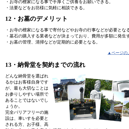
・お寺の檀家になる事で手厚くご供養をお願いできる。
・法要などをお坊様に気軽に相談できる。
12・お墓のデメリット
・お寺の檀家になる事で寄付などやお寺の行事などが必要とな
・墓石の購入する業者などが決まっており、費用が多額に発生
・お墓の管理、清掃などが定期的に必要となる。
▲ページの
13・納骨堂を契約までの流れ
どんな納骨堂を選ばれ
るかはお客様自身です
が、最も大切なことは
お参りしやすい場所で
あることではないでし
ょうか。
完全バリアフリーの施
設は、車いすを必要と
される方、お子様、高