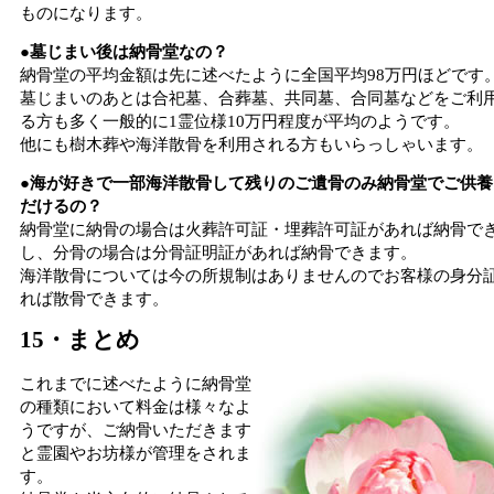
ものになります。
●墓じまい後は納骨堂なの？
納骨堂の平均金額は先に述べたように全国平均98万円ほどです
墓じまいのあとは合祀墓、合葬墓、共同墓、合同墓などをご利
る方も多く一般的に1霊位様10万円程度が平均のようです。
他にも樹木葬や海洋散骨を利用される方もいらっしゃいます。
●海が好きで一部海洋散骨して残りのご遺骨のみ納骨堂でご供養
だけるの？
納骨堂に納骨の場合は火葬許可証・埋葬許可証があれば納骨で
し、分骨の場合は分骨証明証があれば納骨できます。
海洋散骨については今の所規制はありませんのでお客様の身分
れば散骨できます。
15・まとめ
これまでに述べたように納骨堂
の種類において料金は様々なよ
うですが、ご納骨いただきます
と霊園やお坊様が管理をされま
す。