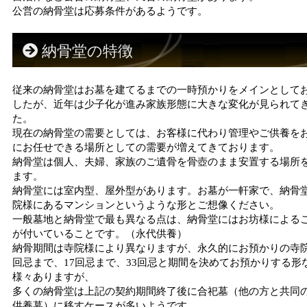
公営の納骨堂は応募条件があるようです。
納骨堂の特徴
従来の納骨堂はお墓を建てるまでの一時預かりをメインとして
したが、近年は少子化が進み家族形態に大きな変化が見られて
た。
現在の納骨堂の需要としては、お客様に代わり管理やご供養を
にお任せできる場所としての需要が増えてきております。
納骨堂は個人、夫婦、家族のご遺骨を骨壺のまま安置する場所
ます。
納骨堂には室内型、屋外型があります。お墓が一軒家で、納骨
院様にあるマンションというような形とご想像ください。
一般墓地と納骨堂で最も異なる点は、納骨堂にはお坊様による
が付いていることです。（永代供養）
納骨期間は寺院様により異なりますが、永久的にお預かりの寺院
回忌まで、17回忌まで、33回忌と期間を決めてお預かりする形
様々ありますが、
多くの納骨堂は上記の契約期間終了後に合祀墓（他の方と共同
供養墓）に移すケースが多いようです。