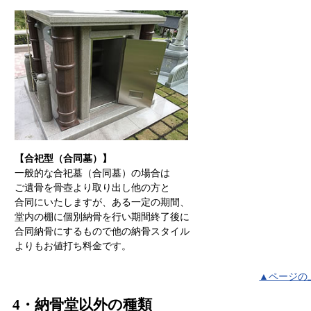
【合祀型（合同墓）】
一般的な合祀墓（合同墓）の場合は
ご遺骨を骨壺より取り出し他の方と
合同にいたしますが、ある一定の期間、
堂内の棚に個別納骨を行い期間終了後に
合同納骨にするもので他の納骨スタイル
よりもお値打ち料金です。
▲ページの
4・納骨堂以外の種類