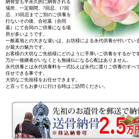
納骨堂も半永久的に納骨される
場所、一定期間、7回忌、17回
忌、33回忌までご別のご供養を
行ないその後、合祀墓（合同
墓）にて合同のご供養になる場
所が多いようです。
一般墓地との大きな違いは、お坊様による永代供養が付いてい
が最大の魅力です。
お客様の大切なご先祖様にどのように手厚いご供養をするかで
万が一後継者がいなくとも無縁仏になる心配はありません。
永代供養とは永代供養料を一式払えば永代に渡りご供養のすべ
任せできる事です。
大切なご先祖様をお任せできます。
と言ってもお参りに行ける時はご訪問ください。