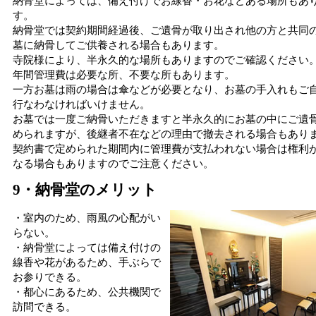
納骨堂によっては、備え付けでお線香・お花などある場所もあ
す。
納骨堂では契約期間経過後、ご遺骨が取り出され他の方と共同
墓に納骨してご供養される場合もあります。
寺院様により、半永久的な場所もありますのでご確認ください
年間管理費は必要な所、不要な所もあります。
一方お墓は雨の場合は傘などが必要となり、お墓の手入れもご
行なわなければいけません。
お墓では一度ご納骨いただきますと半永久的にお墓の中にご遺
められますが、後継者不在などの理由で撤去される場合もあり
契約書で定められた期間内に管理費が支払われない場合は権利
なる場合もありますのでご注意ください。
9・納骨堂のメリット
・室内のため、雨風の心配がい
らない。
・納骨堂によっては備え付けの
線香や花があるため、手ぶらで
お参りできる。
・都心にあるため、公共機関で
訪問できる。