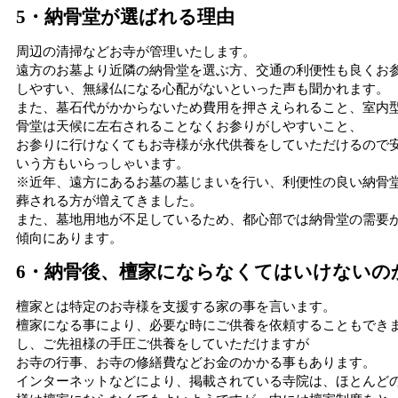
5・納骨堂が選ばれる理由
周辺の清掃などお寺が管理いたします。
遠方のお墓より近隣の納骨堂を選ぶ方、交通の利便性も良くお
しやすい、無縁仏になる心配がないといった声も聞かれます。
また、墓石代がかからないため費用を押さえられること、室内
骨堂は天候に左右されることなくお参りがしやすいこと、
お参りに行けなくてもお寺様が永代供養をしていただけるので
いう方もいらっしゃいます。
※近年、遠方にあるお墓の墓じまいを行い、利便性の良い納骨
葬される方が増えてきました。
また、墓地用地が不足しているため、都心部では納骨堂の需要
傾向にあります。
6・納骨後、檀家にならなくてはいけないの
檀家とは特定のお寺様を支援する家の事を言います。
檀家になる事により、必要な時にご供養を依頼することもでき
し、ご先祖様の手圧ご供養をしていただけますが
お寺の行事、お寺の修繕費などお金のかかる事もあります。
インターネットなどにより、掲載されている寺院は、ほとんど