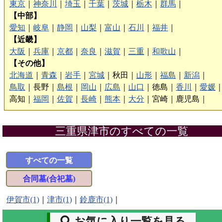
東京
｜
神奈川
｜
埼玉
｜
千葉
｜
茨城
｜
栃木
｜
群馬
｜
【中部】
愛知
｜
岐阜
｜
静岡
｜
山梨
｜
富山
｜
石川
｜
福井
｜
【近畿】
大阪
｜
兵庫
｜
京都
｜
奈良
｜
滋賀
｜
三重
｜
和歌山
｜
【その他】
北海道
｜
青森
｜
岩手
｜
宮城
｜
秋田｜
山形
｜
福島
｜
新潟
｜
鳥取
｜
長野｜
島根
｜
岡山
｜
広島
｜
山口
｜
徳島｜
香川
｜
愛媛
高知｜
福岡
｜
佐賀
｜
長崎
｜
熊本
｜
大分
｜
宮崎｜
鹿児島｜
三重県津市のすべての一覧
すべての一覧
合同墓(合祀墓)
伊賀市(1)
｜
津市(1)
｜
鈴鹿市(1)
｜
お気に入り一覧を見る