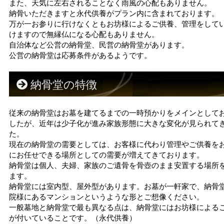
また、天気に左右されることなく雨風の心配もありません。
納骨いただきますと永代供養がプラン内に含まれております。
万が一お参りに行けなくともお坊様によるご供養、管理をして
けますので無縁仏になる心配もありません。
自治体など公営の納骨堂、民営の納骨堂があります。
公営の納骨堂は応募条件があるようです。
納骨堂の特徴
従来の納骨堂はお墓を建てるまでの一時預かりをメインとして
したが、近年は少子化が進み家族形態に大きな変化が見られて
た。
現在の納骨堂の需要としては、お客様に代わり管理やご供養を
にお任せできる場所としての需要が増えてきております。
納骨堂は個人、夫婦、家族のご遺骨を骨壺のまま安置する場所
ます。
納骨堂には室内型、屋外型があります。お墓が一軒家で、納骨
院様にあるマンションというような形とご想像ください。
一般墓地と納骨堂で最も異なる点は、納骨堂にはお坊様による
が付いていることです。（永代供養）