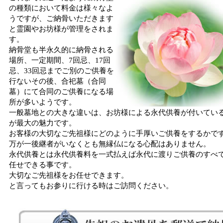
の種類において料金は様々なよ
うですが、ご納骨いただきます
と霊園やお坊様が管理をされま
す。
納骨堂も半永久的に納骨される
場所、一定期間、7回忌、17回
忌、33回忌までご別のご供養を
行ないその後、合祀墓（合同
墓）にて合同のご供養になる場
所が多いようです。
一般墓地との大きな違いは、お坊様による永代供養が付いてい
が最大の魅力です。
お客様の大切なご先祖様にどのように手厚いご供養をするかで
万が一後継者がいなくとも無縁仏になる心配はありません。
永代供養とは永代供養料を一式払えば永代に渡りご供養のすべ
任せできる事です。
大切なご先祖様をお任せできます。
と言ってもお参りに行ける時はご訪問ください。