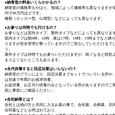
●納骨堂の料金いくらかかるの？
納骨堂の価格帯もやはり、地域によって価格帯も異なりますが
均で98万円ほどです。
種類（ロッカー型、仏壇型）などによっても異なります。
●お参りは何時でも行けるの？
お参りなどは室内タイプ、屋外タイプなどによっても異なりま
室内タイプは朝9時、10時、夜は17時、18時、19時までなど縛
りますが安全管理が整っていますのでご安心していただけるで
う。
屋外タイプは何時でもお参りいただけますが、暗くなると防犯
まりよくないところもあります。
●永代供養すると回忌法要はいらないの？
納骨堂のプランにより、回忌法要までセットでついている所や
は別途で年間のお彼岸供養、
お盆供養、お正月の供養のみとなっている所がありますのでご
前に事前にご確認ください。
●合祀納骨とは？
合祀とは他の方と共同に入るお墓の事で、合祀墓、合葬墓、共
合同墓などとも呼ばれており、