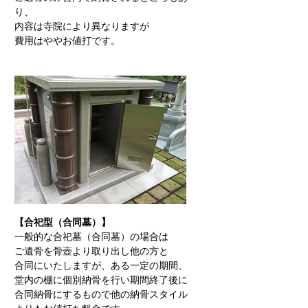
り、
内容は寺院により異なりますが
費用はややお値打です。
【合祀型（合同墓）】
一般的な合祀墓（合同墓）の場合は
ご遺骨を骨壺より取り出し他の方と
合同にいたしますが、ある一定の期間、
堂内の棚に個別納骨を行い期間終了後に
合同納骨にするもので他の納骨スタイル