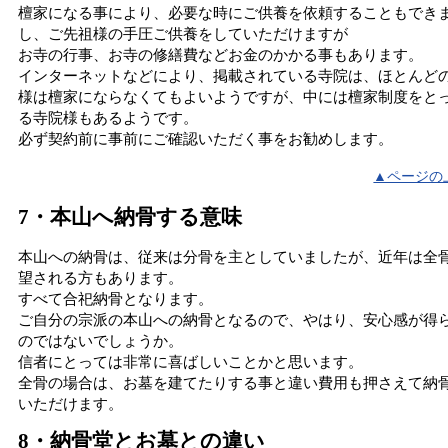
檀家になる事により、必要な時にご供養を依頼することもでき
し、ご先祖様の手圧ご供養をしていただけますが
お寺の行事、お寺の修繕費などお金のかかる事もあります。
インターネットなどにより、掲載されている寺院は、ほとんど
様は檀家にならなくてもよいようですが、中には檀家制度をと
る寺院様もあるようです。
必ず契約前に事前にご確認いただく事をお勧めします。
▲ページの
7・本山へ納骨する意味
本山への納骨は、従来は分骨を主としていましたが、近年は全
望される方もあります。
すべて合祀納骨となります。
ご自分の宗派の本山への納骨となるので、やはり、安心感が得
のではないでしょうか。
信者にとっては非常に喜ばしいことかと思います。
全骨の場合は、お墓を建てたりする事と違い費用も押さえて納
いただけます。
8・納骨堂とお墓との違い