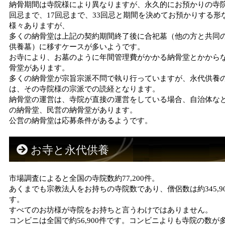
納骨期間は寺院様により異なりますが、永久的にお預かりの寺院
回忌まで、17回忌まで、33回忌と期間を決めてお預かりする形
様々ありますが、
多くの納骨堂は上記の契約期間終了後に合祀墓（他の方と共同
供養墓）に移すケースが多いようです。
お寺により、お墓のように年間管理費がかかる納骨堂とかから
骨堂があります。
多くの納骨堂が宗旨宗派不問で執り行っていますが、永代供養
は、その寺院様の宗派での読経となります。
納骨堂の運営は、寺院が直接の運営をしている場合、自治体な
の納骨堂、民営の納骨堂があります。
公営の納骨堂は応募条件があるようです。
お寺と永代供養
市場調査によると全国の寺院数約77,200件。
あくまでも宗教法人をお持ちの寺院数であり、僧侶数は約345,9
す。
すべてのお坊様が寺院をお持ちと言うわけではありません。
コンビニは全国で約56,900件です。コンビニよりも寺院の数が