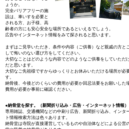
ょうか。
完全バリアフリーの施
設は、車いすを必要と
される方、お子様、高
齢者の方にも安心安全な場所であるといえるでしょう。
広告やインターネット情報をみて探されると思います。
まずはご見学いただき、条件や内容（ご供養）など親戚の方と
して悔いのない選び方をしてください。
大切なことはどのような内容でどのようなご供養をしていただ
だと思います。
大切なご先祖様ですからゆっくりとお休みいただける場所が必
す。
納骨後、今後どのくらいの費用が必要か回忌法要をお願いした
費用が必要か事前に確認ください。
●納骨堂を探す。（新聞折り込み・広告・インターネット情報）
専用雑誌、交通機関などの中刷り広告、新聞折り込み、インタ
ト情報検索方法は色々あります。
納骨堂は寺院が直接運営しているものや自治体などによる公営