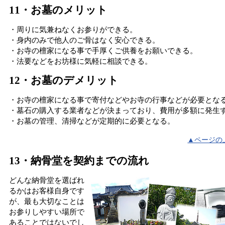
11・お墓のメリット
・周りに気兼ねなくお参りができる。
・身内のみで他人のご骨はなく安心できる。
・お寺の檀家になる事で手厚くご供養をお願いできる。
・法要などをお坊様に気軽に相談できる。
12・お墓のデメリット
・お寺の檀家になる事で寄付などやお寺の行事などが必要とな
・墓石の購入する業者などが決まっており、費用が多額に発生
・お墓の管理、清掃などが定期的に必要となる。
▲ページの
13・納骨堂を契約までの流れ
どんな納骨堂を選ばれ
るかはお客様自身です
が、最も大切なことは
お参りしやすい場所で
あることではないでし