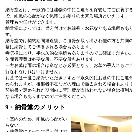
納骨堂とは、一般的には建物の中にご遺骨を保管してご供養す
で、雨風の心配がなく気軽にお参りの出来る場所といえます。
管理もお任せができます。
納骨堂によっては、備え付けでお線香・お花などある場所もあ
す。
納骨堂では契約期間経過後、ご遺骨が取り出され他の方と共同
墓に納骨してご供養される場合もあります。
寺院様により、半永久的な場所もありますのでご確認ください
年間管理費は必要な所、不要な所もあります。
一方お墓は雨の場合は傘などが必要となり、お墓の手入れもご
行なわなければいけません。
お墓では一度ご納骨いただきますと半永久的にお墓の中にご遺
められますが、後継者不在などの理由で撤去される場合もあり
契約書で定められた期間内に管理費が支払われない場合は権利
なる場合もありますのでご注意ください。
9・納骨堂のメリット
・室内のため、雨風の心配がい
らない。
・納骨堂によっては備え付けの