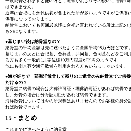
一度納骨されますと他の方とご遺骨が混ざりその後のご遺骨の
はできません。
近年は合祀にも永代供養が含まれた所が多いようですがご供養
供養になっております。
納骨堂においても何回忌以降に合祀と言われている所は上記の
ものになります。
●墓じまい後は納骨堂なの？
納骨堂の平均金額は先に述べたように全国平均98万円ほどです
墓じまいのあとは合祀墓、合葬墓、共同墓、合同墓などをご利
る方も多く一般的に1霊位様10万円程度が平均のようです。
他にも樹木葬や海洋散骨を利用される方もいらっしゃいます。
●海が好きで一部海洋散骨して残りのご遺骨のみ納骨堂でご供養
だけるの？
納骨堂に納骨の場合は火葬許可証・埋葬許可証があれば納骨で
し、分骨の場合は分骨証明証があれば納骨できます。
海洋散骨については今の所規制はありませんのでお客様の身分
れば散骨できます。
15・まとめ
これまでに述べたように納骨堂