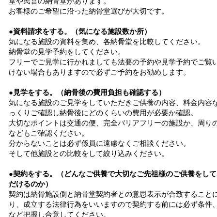
堂や民営の納骨堂があります。
お客様のご希望に沿った納骨堂選びが大切です。
●資料請求をする。（気になる施設数か所）
気になる施設の資料を集め、各納骨堂を比較してください。
納骨堂の見学予約をしてください。
フリーでご見学に行かれましても法要の予約や見学予約でご覧
けない場合もありますので必ずご予約をお勧めします。
●見学をする。（納骨後の費用負担も確認する）
気になる施設のご見学をしていただきご供養の内容、料金内容
っくりご確認し納骨後にどのくらいの費用が必要か確認。
大切なポイントは交通の便、完全バリアフリーの施設か、周り
などもご確認ください。
分からないことは必ず係員に遠慮なくご相談ください。
そして他施設との比較をして絞り込みください。
●契約をする。（どんなご供養で大切なご先祖様のご供養をして
だけるのか）
契約は納骨施設側と納骨堂契約者との意思表示が合致すること
り、成立する法律行為をいいますので契約する前には必ず条件
など把握し合意してください。