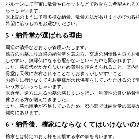
バルーンにて宇宙に散骨やロケットなどで散骨をご希望される
らっしゃいます。
※上記のように多種多様な納骨、散骨方法がありますのでお客
希望に沿うものをお選びください。
5・納骨堂が選ばれる理由
周辺の清掃などお寺が管理いたします。
遠方のお墓より近隣の納骨堂を選ぶ方、交通の利便性も良くお
しやすい、無縁仏になる心配がないといった声も聞かれます。
また、墓石代がかからないため費用を押さえられること、室内
骨堂は天候に左右されることなくお参りがしやすいこと、
お参りに行けなくてもお寺様が永代供養をしていただけるので
いう方もいらっしゃいます。
※近年、遠方にあるお墓の墓じまいを行い、利便性の良い納骨
葬される方が増えてきました。
また、墓地用地が不足しているため、都心部では納骨堂の需要
傾向にあります。
6・納骨後、檀家にならなくてはいけないの
檀家とは特定のお寺様を支援する家の事を言います。