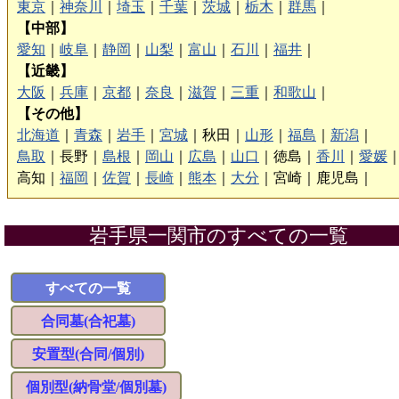
東京
｜
神奈川
｜
埼玉
｜
千葉
｜
茨城
｜
栃木
｜
群馬
｜
【中部】
愛知
｜
岐阜
｜
静岡
｜
山梨
｜
富山
｜
石川
｜
福井
｜
【近畿】
大阪
｜
兵庫
｜
京都
｜
奈良
｜
滋賀
｜
三重
｜
和歌山
｜
【その他】
北海道
｜
青森
｜
岩手
｜
宮城
｜
秋田｜
山形
｜
福島
｜
新潟
｜
鳥取
｜
長野｜
島根
｜
岡山
｜
広島
｜
山口
｜
徳島｜
香川
｜
愛媛
高知｜
福岡
｜
佐賀
｜
長崎
｜
熊本
｜
大分
｜
宮崎｜
鹿児島｜
岩手県一関市のすべての一覧
すべての一覧
合同墓(合祀墓)
安置型(合同/個別)
個別型(納骨堂/個別墓)