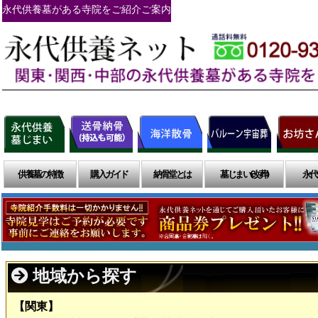
永代供養墓がある寺院をご紹介ご案内
供養墓の特徴
購入ガイド
納骨堂とは
墓じまい(改葬)
永代
地域から探す
【関東】