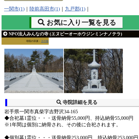
一関市(1)
｜
陸前高田市(1)
｜
九戸郡(1)
｜
お気に入り一覧を見る
NPO法人みんなの寺 (エヌピーオーホウジンミンナノテラ)
寺院の宗派：
その他
寺院詳細を見る
岩手県一関市真柴字吉野沢34-165
◆合祀墓1霊位・・・送骨納骨55,000円、持込納骨55,000円
※1年間は個別に納骨され、その後に合祀されます。
◆個別墓1霊位・・・送骨納骨253,000円、持込納骨253,000円