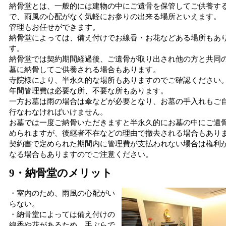
納骨堂とは、一般的には建物の中にご遺骨を保管してご供養す
で、雨風の心配がなく気軽にお参りの出来る場所といえます。
管理もお任せができます。
納骨堂によっては、備え付けでお線香・お花などある場所もあ
す。
納骨堂では契約期間経過後、ご遺骨が取り出され他の方と共同
墓に納骨してご供養される場合もあります。
寺院様により、半永久的な場所もありますのでご確認ください
年間管理費は必要な所、不要な所もあります。
一方お墓は雨の場合は傘などが必要となり、お墓の手入れもご
行なわなければいけません。
お墓では一度ご納骨いただきますと半永久的にお墓の中にご遺
められますが、後継者不在などの理由で撤去される場合もあり
契約書で定められた期間内に管理費が支払われない場合は権利
なる場合もありますのでご注意ください。
9・納骨堂のメリット
・室内のため、雨風の心配がい
らない。
・納骨堂によっては備え付けの
線香や花があるため、手ぶらで