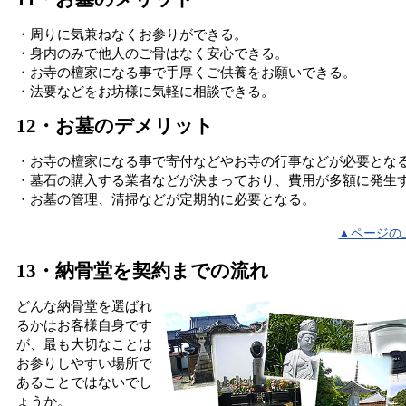
・周りに気兼ねなくお参りができる。
・身内のみで他人のご骨はなく安心できる。
・お寺の檀家になる事で手厚くご供養をお願いできる。
・法要などをお坊様に気軽に相談できる。
12・お墓のデメリット
・お寺の檀家になる事で寄付などやお寺の行事などが必要とな
・墓石の購入する業者などが決まっており、費用が多額に発生
・お墓の管理、清掃などが定期的に必要となる。
▲ページの
13・納骨堂を契約までの流れ
どんな納骨堂を選ばれ
るかはお客様自身です
が、最も大切なことは
お参りしやすい場所で
あることではないでし
ょうか。