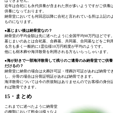
はできません。
近年は合祀にも永代供養が含まれた所が多いようですがご供養
供養になっております。
納骨堂においても何回忌以降に合祀と言われている所は上記の
ものになります。
●墓じまい後は納骨堂なの？
納骨堂の平均金額は先に述べたように全国平均98万円ほどです
墓じまいのあとは合祀墓、合葬墓、共同墓、合同墓などをご利
る方も多く一般的に1霊位様10万円程度が平均のようです。
他にも樹木葬や海洋散骨を利用される方もいらっしゃいます。
●海が好きで一部海洋散骨して残りのご遺骨のみ納骨堂でご供養
だけるの？
納骨堂に納骨の場合は火葬許可証・埋葬許可証があれば納骨で
し、分骨の場合は分骨証明証があれば納骨できます。
海洋散骨については今の所規制はありませんのでお客様の身分
れば散骨できます。
15・まとめ
これまでに述べたように納骨堂
の種類において料金は様々なよ