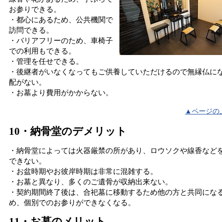
お参りできる。
・都心にあるため、公共機関で
訪問できる。
・バリアフリーのため、車椅子
での利用もできる。
・管理を任せできる。
・後継者がいなくなってもご供養していただけるので無縁仏に
配がない。
・お墓より費用がかからない。
▲ページの
10・納骨堂のデメリット
・納骨堂によっては火器厳禁の所があり、ロウソクや線香など
できない。
・お盆時期やお彼岸時期は非常に混雑する。
・お墓と異なり、多くのご遺骨が収納出来ない。
・契約期間終了後は、合祀墓に移動するため他の方と共同にな
め、個別でのお参りができなくなる。
11・お墓のメリット