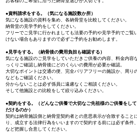
お客様のご希望に沿った納骨堂選びが大切です。
●資料請求をする。（気になる施設数か所）
気になる施設の資料を集め、各納骨堂を比較してください。
納骨堂の見学予約をしてください。
フリーでご見学に行かれましても法要の予約や見学予約でご覧
けない場合もありますので必ずご予約をお勧めします。
●見学をする。（納骨後の費用負担も確認する）
気になる施設のご見学をしていただきご供養の内容、料金内容
っくりご確認し納骨後にどのくらいの費用が必要か確認。
大切なポイントは交通の便、完全バリアフリーの施設か、周り
などもご確認ください。
分からないことは必ず係員に遠慮なくご相談ください。
そして他施設との比較をして絞り込みください。
●契約をする。（どんなご供養で大切なご先祖様のご供養をして
だけるのか）
契約は納骨施設側と納骨堂契約者との意思表示が合致すること
り、成立する法律行為をいいますので契約する前には必ず条件
など把握し合意してください。