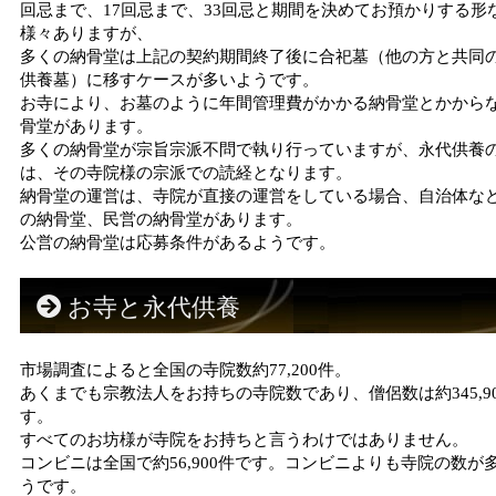
回忌まで、17回忌まで、33回忌と期間を決めてお預かりする形
様々ありますが、
多くの納骨堂は上記の契約期間終了後に合祀墓（他の方と共同
供養墓）に移すケースが多いようです。
お寺により、お墓のように年間管理費がかかる納骨堂とかから
骨堂があります。
多くの納骨堂が宗旨宗派不問で執り行っていますが、永代供養
は、その寺院様の宗派での読経となります。
納骨堂の運営は、寺院が直接の運営をしている場合、自治体な
の納骨堂、民営の納骨堂があります。
公営の納骨堂は応募条件があるようです。
お寺と永代供養
市場調査によると全国の寺院数約77,200件。
あくまでも宗教法人をお持ちの寺院数であり、僧侶数は約345,9
す。
すべてのお坊様が寺院をお持ちと言うわけではありません。
コンビニは全国で約56,900件です。コンビニよりも寺院の数が
うです。