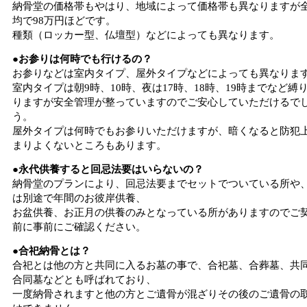
納骨堂の価格帯もやはり、地域によって価格帯も異なりますが
均で98万円ほどです。
種類（ロッカー型、仏壇型）などによっても異なります。
●お参りは何時でも行けるの？
お参りなどは室内タイプ、屋外タイプなどによっても異なりま
室内タイプは朝9時、10時、夜は17時、18時、19時までなど縛
りますが安全管理が整っていますのでご安心していただけるで
う。
屋外タイプは何時でもお参りいただけますが、暗くなると防犯
まりよくないところもあります。
●永代供養すると回忌法要はいらないの？
納骨堂のプランにより、回忌法要までセットでついている所や
は別途で年間のお彼岸供養、
お盆供養、お正月の供養のみとなっている所がありますのでご
前に事前にご確認ください。
●合祀納骨とは？
合祀とは他の方と共同に入るお墓の事で、合祀墓、合葬墓、共
合同墓などとも呼ばれており、
一度納骨されますと他の方とご遺骨が混ざりその後のご遺骨の