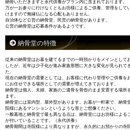
納骨いただきますと永代供養がプラン内に含まれております。
万が一お参りに行けなくともお坊様によるご供養、管理をして
けますので無縁仏になる心配もありません。
自治体など公営の納骨堂、民営の納骨堂があります。
公営の納骨堂は応募条件があるようです。
納骨堂の特徴
従来の納骨堂はお墓を建てるまでの一時預かりをメインとして
したが、近年は少子化が進み家族形態に大きな変化が見られて
た。
現在の納骨堂の需要としては、お客様に代わり管理やご供養を
にお任せできる場所としての需要が増えてきております。
納骨堂は個人、夫婦、家族のご遺骨を骨壺のまま安置する場所
ます。
納骨堂には室内型、屋外型があります。お墓が一軒家で、納骨
院様にあるマンションというような形とご想像ください。
一般墓地と納骨堂で最も異なる点は、納骨堂にはお坊様による
が付いていることです。（永代供養）
納骨期間は寺院様により異なりますが、永久的にお預かりの寺院