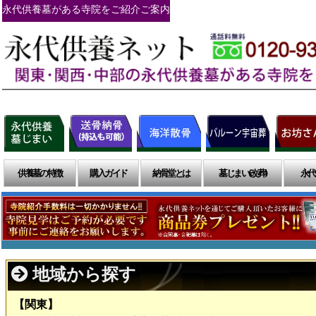
永代供養墓がある寺院をご紹介ご案内
供養墓の特徴
購入ガイド
納骨堂とは
墓じまい(改葬)
永代
地域から探す
【関東】