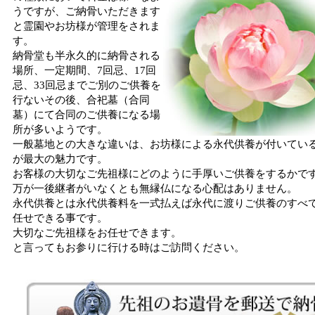
うですが、ご納骨いただきます
と霊園やお坊様が管理をされま
す。
納骨堂も半永久的に納骨される
場所、一定期間、7回忌、17回
忌、33回忌までご別のご供養を
行ないその後、合祀墓（合同
墓）にて合同のご供養になる場
所が多いようです。
一般墓地との大きな違いは、お坊様による永代供養が付いてい
が最大の魅力です。
お客様の大切なご先祖様にどのように手厚いご供養をするかで
万が一後継者がいなくとも無縁仏になる心配はありません。
永代供養とは永代供養料を一式払えば永代に渡りご供養のすべ
任せできる事です。
大切なご先祖様をお任せできます。
と言ってもお参りに行ける時はご訪問ください。