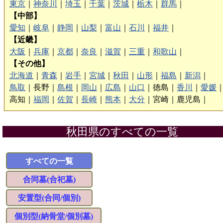
東京
｜
神奈川
｜
埼玉
｜
千葉
｜
茨城
｜
栃木
｜
群馬
｜
【中部】
愛知
｜
岐阜
｜
静岡
｜
山梨
｜
富山
｜
石川
｜
福井
｜
【近畿】
大阪
｜
兵庫
｜
京都
｜
奈良
｜
滋賀
｜
三重
｜
和歌山
｜
【その他】
北海道
｜
青森
｜
岩手
｜
宮城
｜
秋田
｜
山形
｜
福島
｜
新潟
｜
鳥取
｜
長野｜
島根
｜
岡山
｜
広島
｜
山口
｜
徳島｜
香川
｜
愛媛
高知｜
福岡
｜
佐賀
｜
長崎
｜
熊本
｜
大分
｜
宮崎｜
鹿児島｜
秋田県のすべての一覧
すべての一覧
合同墓(合祀墓)
安置型(合同/個別)
個別型(納骨堂/個別墓)