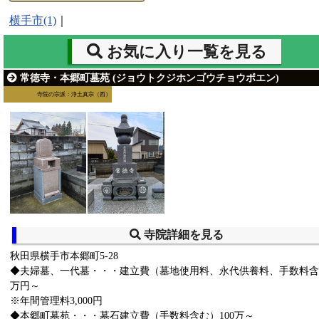
横手市(1)
｜
お気に入り一覧を見る
常徳寺・本郷町墓苑 (ジョウトクジホンゴウチョウボエン)
寺院の宗派：浄土真宗（西）
寺院詳細を見る
秋田県横手市本郷町5-28
◆夫婦墓、一代墓・・・建立費（墓地使用料、永代供養料、手数料含
万円～
※年間管理料3,000円
◆本郷町墓苑・・・墓石建立費（手数料含む）100万～