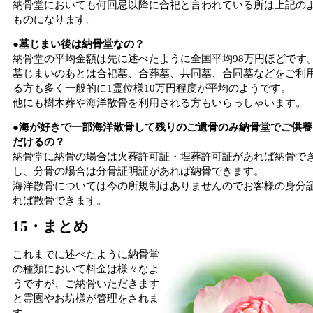
納骨堂においても何回忌以降に合祀と言われている所は上記の
ものになります。
●墓じまい後は納骨堂なの？
納骨堂の平均金額は先に述べたように全国平均98万円ほどです
墓じまいのあとは合祀墓、合葬墓、共同墓、合同墓などをご利
る方も多く一般的に1霊位様10万円程度が平均のようです。
他にも樹木葬や海洋散骨を利用される方もいらっしゃいます。
●海が好きで一部海洋散骨して残りのご遺骨のみ納骨堂でご供養
だけるの？
納骨堂に納骨の場合は火葬許可証・埋葬許可証があれば納骨で
し、分骨の場合は分骨証明証があれば納骨できます。
海洋散骨については今の所規制はありませんのでお客様の身分
れば散骨できます。
15・まとめ
これまでに述べたように納骨堂
の種類において料金は様々なよ
うですが、ご納骨いただきます
と霊園やお坊様が管理をされま
す。