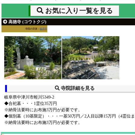
お気に入り一覧を見る
高徳寺 (コウトクジ)
寺院の宗派：
臨済宗
寺院詳細を見る
岐阜県中津川市蛭川5349-2
◆合祀墓・・・1霊位35万円
※納骨法要時にお布施3万円が必要です。
◆個別墓（10基限定）・・・一基50万円／2人目以降15万円（4霊位
※納骨法要時にお布施3万円が必要です。