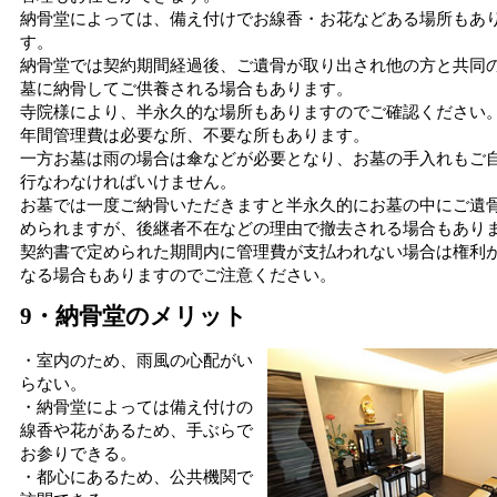
納骨堂によっては、備え付けでお線香・お花などある場所もあ
す。
納骨堂では契約期間経過後、ご遺骨が取り出され他の方と共同
墓に納骨してご供養される場合もあります。
寺院様により、半永久的な場所もありますのでご確認ください
年間管理費は必要な所、不要な所もあります。
一方お墓は雨の場合は傘などが必要となり、お墓の手入れもご
行なわなければいけません。
お墓では一度ご納骨いただきますと半永久的にお墓の中にご遺
められますが、後継者不在などの理由で撤去される場合もあり
契約書で定められた期間内に管理費が支払われない場合は権利
なる場合もありますのでご注意ください。
9・納骨堂のメリット
・室内のため、雨風の心配がい
らない。
・納骨堂によっては備え付けの
線香や花があるため、手ぶらで
お参りできる。
・都心にあるため、公共機関で