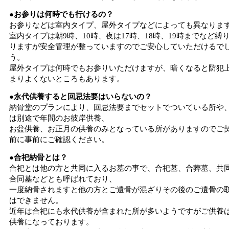
●お参りは何時でも行けるの？
お参りなどは室内タイプ、屋外タイプなどによっても異なりま
室内タイプは朝9時、10時、夜は17時、18時、19時までなど縛
りますが安全管理が整っていますのでご安心していただけるで
う。
屋外タイプは何時でもお参りいただけますが、暗くなると防犯
まりよくないところもあります。
●永代供養すると回忌法要はいらないの？
納骨堂のプランにより、回忌法要までセットでついている所や
は別途で年間のお彼岸供養、
お盆供養、お正月の供養のみとなっている所がありますのでご
前に事前にご確認ください。
●合祀納骨とは？
合祀とは他の方と共同に入るお墓の事で、合祀墓、合葬墓、共
合同墓などとも呼ばれており、
一度納骨されますと他の方とご遺骨が混ざりその後のご遺骨の
はできません。
近年は合祀にも永代供養が含まれた所が多いようですがご供養
供養になっております。