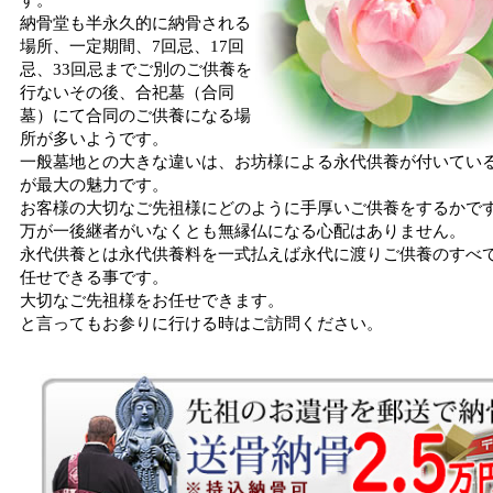
納骨堂も半永久的に納骨される
場所、一定期間、7回忌、17回
忌、33回忌までご別のご供養を
行ないその後、合祀墓（合同
墓）にて合同のご供養になる場
所が多いようです。
一般墓地との大きな違いは、お坊様による永代供養が付いてい
が最大の魅力です。
お客様の大切なご先祖様にどのように手厚いご供養をするかで
万が一後継者がいなくとも無縁仏になる心配はありません。
永代供養とは永代供養料を一式払えば永代に渡りご供養のすべ
任せできる事です。
大切なご先祖様をお任せできます。
と言ってもお参りに行ける時はご訪問ください。