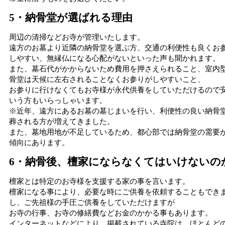
5・納骨堂が選ばれる理由
周辺の清掃などお寺が管理いたします。
遠方のお墓より近隣の納骨堂を選ぶ方、交通の利便性も良くお
しやすい、無縁仏になる心配がないといった声も聞かれます。
また、墓石代がかからないため費用を押さえられること、室内
骨堂は天候に左右されることなくお参りがしやすいこと、
お参りに行けなくてもお寺様が永代供養をしていただけるので
いう方もいらっしゃいます。
※近年、遠方にあるお墓の墓じまいを行い、利便性の良い納骨
葬される方が増えてきました。
また、墓地用地が不足しているため、都心部では納骨堂の需要
傾向にあります。
6・納骨後、檀家にならなくてはいけないの
檀家とは特定のお寺様を支援する家の事を言います。
檀家になる事により、必要な時にご供養を依頼することもでき
し、ご先祖様の手圧ご供養をしていただけますが
お寺の行事、お寺の修繕費などお金のかかる事もあります。
インターネットなどにより、掲載されている寺院は、ほとんど