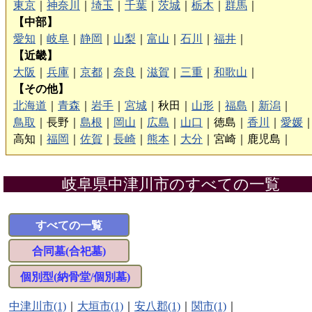
東京
｜
神奈川
｜
埼玉
｜
千葉
｜
茨城
｜
栃木
｜
群馬
｜
【中部】
愛知
｜
岐阜
｜
静岡
｜
山梨
｜
富山
｜
石川
｜
福井
｜
【近畿】
大阪
｜
兵庫
｜
京都
｜
奈良
｜
滋賀
｜
三重
｜
和歌山
｜
【その他】
北海道
｜
青森
｜
岩手
｜
宮城
｜
秋田｜
山形
｜
福島
｜
新潟
｜
鳥取
｜
長野｜
島根
｜
岡山
｜
広島
｜
山口
｜
徳島｜
香川
｜
愛媛
高知｜
福岡
｜
佐賀
｜
長崎
｜
熊本
｜
大分
｜
宮崎｜
鹿児島｜
岐阜県中津川市のすべての一覧
すべての一覧
合同墓(合祀墓)
個別型(納骨堂/個別墓)
中津川市(1)
｜
大垣市(1)
｜
安八郡(1)
｜
関市(1)
｜