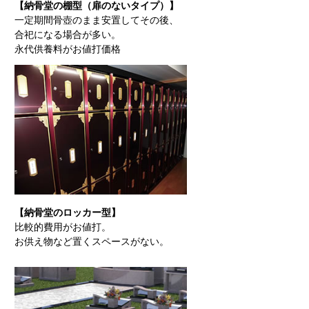
【納骨堂の棚型（扉のないタイプ）】
一定期間骨壺のまま安置してその後、
合祀になる場合が多い。
永代供養料がお値打価格
【納骨堂のロッカー型】
比較的費用がお値打。
お供え物など置くスペースがない。