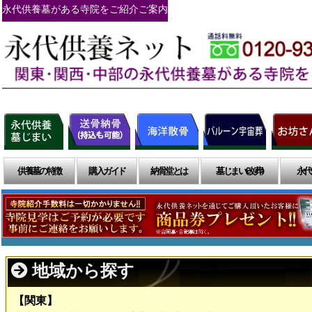
永代供養墓がある寺院をご紹介ご案内
供養墓の特徴
購入ガイド
納骨堂とは
墓じまい(改葬)
永代
地域から探す
【関東】