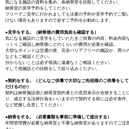
気になる施設の資料を集め、各納骨堂を比較してください。
納骨堂の見学予約をしてください。
フリーでご見学に行かれましても法要の予約や見学予約でご覧
けない場合もありますので必ずご予約をお勧めします。
●見学をする。（納骨後の費用負担も確認する）
気になる施設のご見学をしていただきご供養の内容、料金内容
っくりご確認し納骨後にどのくらいの費用が必要か確認。
大切なポイントは交通の便、完全バリアフリーの施設か、周り
などもご確認ください。
分からないことは必ず係員に遠慮なくご相談ください。
そして他施設との比較をして絞り込みください。
●契約をする。（どんなご供養で大切なご先祖様のご供養をして
だけるのか）
契約は納骨施設側と納骨堂契約者との意思表示が合致すること
り、成立する法律行為をいいますので契約する前には必ず条件
など把握し合意してください。
●納骨をする。（必要書類を事前に準備して提出する）
年間管理費が必要な納骨堂と不要な納骨堂がありますのでご注
さい。