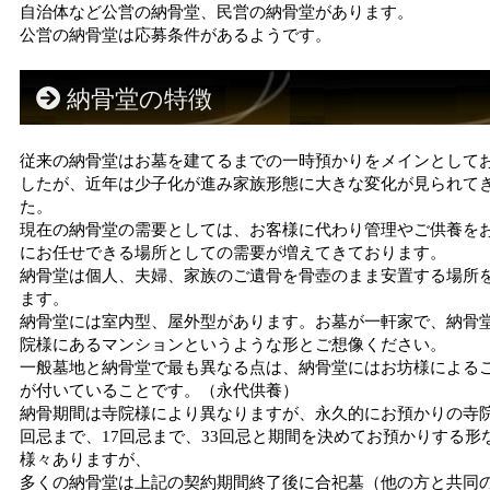
自治体など公営の納骨堂、民営の納骨堂があります。
公営の納骨堂は応募条件があるようです。
納骨堂の特徴
従来の納骨堂はお墓を建てるまでの一時預かりをメインとして
したが、近年は少子化が進み家族形態に大きな変化が見られて
た。
現在の納骨堂の需要としては、お客様に代わり管理やご供養を
にお任せできる場所としての需要が増えてきております。
納骨堂は個人、夫婦、家族のご遺骨を骨壺のまま安置する場所
ます。
納骨堂には室内型、屋外型があります。お墓が一軒家で、納骨
院様にあるマンションというような形とご想像ください。
一般墓地と納骨堂で最も異なる点は、納骨堂にはお坊様による
が付いていることです。（永代供養）
納骨期間は寺院様により異なりますが、永久的にお預かりの寺院
回忌まで、17回忌まで、33回忌と期間を決めてお預かりする形
様々ありますが、
多くの納骨堂は上記の契約期間終了後に合祀墓（他の方と共同