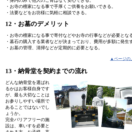
・身内のみで他人のご骨はなく安心できる。
・お寺の檀家になる事で手厚くご供養をお願いできる。
・法要などをお坊様に気軽に相談できる。
12・お墓のデメリット
・お寺の檀家になる事で寄付などやお寺の行事などが必要とな
・墓石の購入する業者などが決まっており、費用が多額に発生
・お墓の管理、清掃などが定期的に必要となる。
▲ページの
13・納骨堂を契約までの流れ
どんな納骨堂を選ばれ
るかはお客様自身です
が、最も大切なことは
お参りしやすい場所で
あることではないでし
ょうか。
完全バリアフリーの施
設は、車いすを必要と
される方、お子様、高