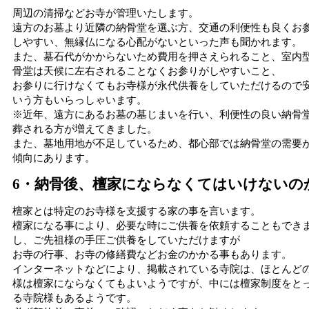
周辺の清掃などお寺が管理いたします。
遠方のお墓より近隣の納骨堂を選ぶ方、交通の利便性も良くお
しやすい、無縁仏になる心配がないといった声も聞かれます。
また、墓石代がかからないため費用を押さえられること、室内
骨堂は天候に左右されることなくお参りがしやすいこと、
お参りに行けなくてもお寺様が永代供養をしていただけるので
いう方もいらっしゃいます。
※近年、遠方にあるお墓の墓じまいを行い、利便性の良い納骨
葬される方が増えてきました。
また、墓地用地が不足しているため、都心部では納骨堂の需要
傾向にあります。
6・納骨後、檀家にならなくてはいけないの
檀家とは特定のお寺様を支援する家の事を言います。
檀家になる事により、必要な時にご供養を依頼することもでき
し、ご先祖様の手圧ご供養をしていただけますが
お寺の行事、お寺の修繕費などお金のかかる事もあります。
インターネットなどにより、掲載されている寺院は、ほとんど
様は檀家にならなくてもよいようですが、中には檀家制度をと
る寺院様もあるようです。