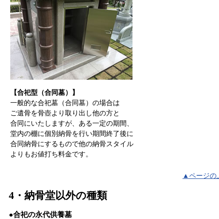
【合祀型（合同墓）】
一般的な合祀墓（合同墓）の場合は
ご遺骨を骨壺より取り出し他の方と
合同にいたしますが、ある一定の期間、
堂内の棚に個別納骨を行い期間終了後に
合同納骨にするもので他の納骨スタイル
よりもお値打ち料金です。
▲ページの
4・納骨堂以外の種類
●合祀の永代供養墓