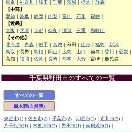
東京
｜
神奈川
｜
埼玉
｜
千葉
｜
茨城
｜
栃木
｜
群馬
｜
【中部】
愛知
｜
岐阜
｜
静岡
｜
山梨
｜
富山
｜
石川
｜
福井
｜
【近畿】
大阪
｜
兵庫
｜
京都
｜
奈良
｜
滋賀
｜
三重
｜
和歌山
｜
【その他】
北海道
｜
青森
｜
岩手
｜
宮城
｜
秋田｜
山形
｜
福島
｜
新潟
｜
鳥取
｜
長野｜
島根
｜
岡山
｜
広島
｜
山口
｜
徳島｜
香川
｜
愛媛
高知｜
福岡
｜
佐賀
｜
長崎
｜
熊本
｜
大分
｜
宮崎｜
鹿児島｜
千葉県野田市のすべての一覧
すべての一覧
樹木葬(自然葬)
東金市(1)
｜
佐倉市(2)
｜
千葉市(2)
｜
印西市(1)
｜
市川市(3)
｜
八千代市(1)
｜
木更津市(2)
｜
野田市(1)
｜
南房総市(1)
｜