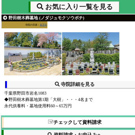
お気に入り一覧を見る
野田樹木葬墓地 (ノダジュモクソウボチ)
寺院の宗派：
真言宗
寺院詳細を見る
千葉県野田市岩名1083
◆野田樹木葬墓地第1期「大樹」・・・4名まで
永代供養料・墓地使用料60～65万円
チェックして資料請求
資料請求・お申込みへ