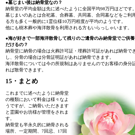
●墓じまい後は納骨堂なの？
納骨堂の平均金額は先に述べたように全国平均98万円ほどです
墓じまいのあとは合祀墓、合葬墓、共同墓、合同墓などをご利
る方も多く一般的に1霊位様10万円程度が平均のようです。
他にも樹木葬や海洋散骨を利用される方もいらっしゃいます。
●海が好きで一部海洋散骨して残りのご遺骨のみ納骨堂でご供養
だけるの？
納骨堂に納骨の場合は火葬許可証・埋葬許可証があれば納骨で
し、分骨の場合は分骨証明証があれば納骨できます。
海洋散骨については今の所規制はありませんのでお客様の身分
れば散骨できます。
15・まとめ
これまでに述べたように納骨堂
の種類において料金は様々なよ
うですが、ご納骨いただきます
と霊園やお坊様が管理をされま
す。
納骨堂も半永久的に納骨される
場所、一定期間、7回忌、17回