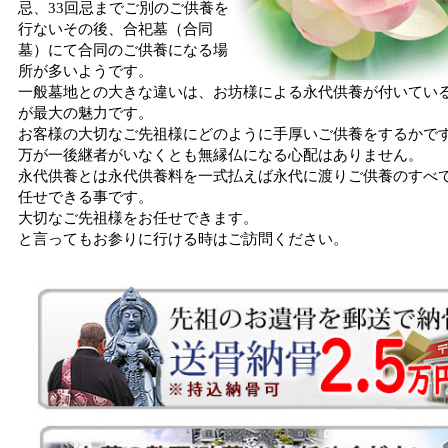
忌、33回忌までご別のご供養を
行ないその後、合祀墓（合同
墓）にて合同のご供養になる場
所が多いようです。
一般墓地との大きな違いは、お坊様による永代供養が付いてい
が最大の魅力です。
お客様の大切なご先祖様にどのように手厚いご供養をするかで
万が一後継者がいなくとも無縁仏になる心配はありません。
永代供養とは永代供養料を一式払えば永代に渡りご供養のすべ
任せできる事です。
大切なご先祖様をお任せできます。
と言ってもお参りに行ける時はご訪問ください。