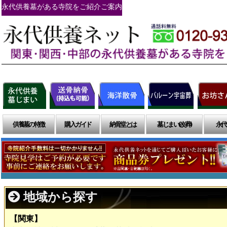
永代供養墓がある寺院をご紹介ご案内
供養墓の特徴
購入ガイド
納骨堂とは
墓じまい(改葬)
永代
地域から探す
【関東】