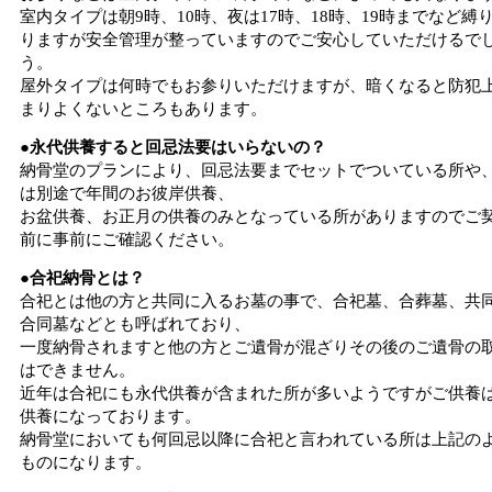
室内タイプは朝9時、10時、夜は17時、18時、19時までなど縛
りますが安全管理が整っていますのでご安心していただけるで
う。
屋外タイプは何時でもお参りいただけますが、暗くなると防犯
まりよくないところもあります。
●永代供養すると回忌法要はいらないの？
納骨堂のプランにより、回忌法要までセットでついている所や
は別途で年間のお彼岸供養、
お盆供養、お正月の供養のみとなっている所がありますのでご
前に事前にご確認ください。
●合祀納骨とは？
合祀とは他の方と共同に入るお墓の事で、合祀墓、合葬墓、共
合同墓などとも呼ばれており、
一度納骨されますと他の方とご遺骨が混ざりその後のご遺骨の
はできません。
近年は合祀にも永代供養が含まれた所が多いようですがご供養
供養になっております。
納骨堂においても何回忌以降に合祀と言われている所は上記の
ものになります。