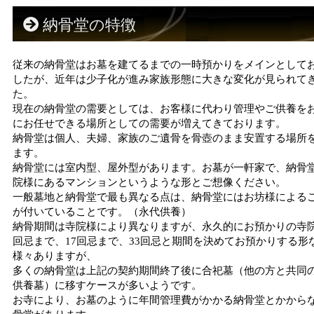
納骨堂の特徴
従来の納骨堂はお墓を建てるまでの一時預かりをメインとして
したが、近年は少子化が進み家族形態に大きな変化が見られて
た。
現在の納骨堂の需要としては、お客様に代わり管理やご供養を
にお任せできる場所としての需要が増えてきております。
納骨堂は個人、夫婦、家族のご遺骨を骨壺のまま安置する場所
ます。
納骨堂には室内型、屋外型があります。お墓が一軒家で、納骨
院様にあるマンションというような形とご想像ください。
一般墓地と納骨堂で最も異なる点は、納骨堂にはお坊様による
が付いていることです。（永代供養）
納骨期間は寺院様により異なりますが、永久的にお預かりの寺院
回忌まで、17回忌まで、33回忌と期間を決めてお預かりする形
様々ありますが、
多くの納骨堂は上記の契約期間終了後に合祀墓（他の方と共同
供養墓）に移すケースが多いようです。
お寺により、お墓のように年間管理費がかかる納骨堂とかから