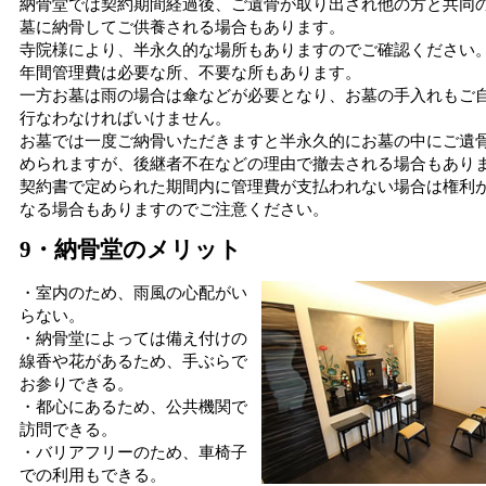
納骨堂では契約期間経過後、ご遺骨が取り出され他の方と共同
墓に納骨してご供養される場合もあります。
寺院様により、半永久的な場所もありますのでご確認ください
年間管理費は必要な所、不要な所もあります。
一方お墓は雨の場合は傘などが必要となり、お墓の手入れもご
行なわなければいけません。
お墓では一度ご納骨いただきますと半永久的にお墓の中にご遺
められますが、後継者不在などの理由で撤去される場合もあり
契約書で定められた期間内に管理費が支払われない場合は権利
なる場合もありますのでご注意ください。
9・納骨堂のメリット
・室内のため、雨風の心配がい
らない。
・納骨堂によっては備え付けの
線香や花があるため、手ぶらで
お参りできる。
・都心にあるため、公共機関で
訪問できる。
・バリアフリーのため、車椅子
での利用もできる。