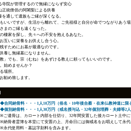
る寺院が管理するので無縁にならず安心
山正統僧侶の阿闍梨による供養
養を通して遺族もご縁が深くなる。
もいいですが、生活から離れて、ご先祖様と自分が命でつながりあう場
さまのご縁も遠くなった。
の棲家を探し、先々への不安を抱えるあなた。
お互いに栄養をお供えし合う心。
残すためにお墓が最適なのです。
供養し無縁墓になりません。
教」でも、宗（むね）をあずける教えに頼ってもいいのです。
。始めませんか？
る場所。
お勧め致します。
細
◆合同納骨料・・・1人10万円（俗名・10年後合蔡・在来仏教神道に限
◆個別納骨料・・・1人30万円（戒名授与込・32年個別埋葬・夫婦等2人
※ご遺骨は、カロート内部を仕切り、32年間安置した後カロート土中
※納骨者霊簿を本堂にて安置の上、月命日には御戒名をお唱えして永代
※永代使用料・墓誌字刻料を含みます。