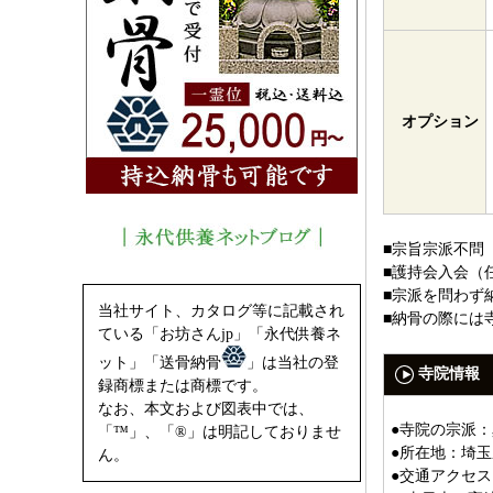
オプション
■宗旨宗派不問
■護持会入会（
■宗派を問わず
当社サイト、カタログ等に記載され
■納骨の際には
ている「お坊さんjp」「永代供養ネ
ット」「送骨納骨
」は当社の登
寺院情報
録商標または商標です。
なお、本文および図表中では、
●寺院の宗派
「™」、「®」は明記しておりませ
●所在地：埼玉
ん。
●交通アクセス