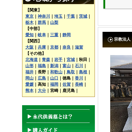
【関東】
東京
｜
神奈川
｜
埼玉
｜
千葉
｜
茨城
｜
栃木
｜
群馬
｜
山梨
【中部】
愛知
｜
岐阜
｜
三重
｜
静岡
宗教法人
【関西】
大阪
｜
兵庫
｜
京都
｜
奈良
｜
滋賀
【その他】
北海道
｜
青森
｜
岩手
｜
宮城
｜
秋田｜
山形
｜
福島
｜
新潟
｜
富山
｜
石川
｜
福井
｜
長野｜
和歌山
｜
鳥取
｜
島根
｜
岡山
｜
広島
｜
山口
｜
徳島｜
香川
｜
愛媛
｜
高知｜
福岡
｜
佐賀
｜
長崎
｜
熊本
｜
大分
｜
宮崎｜
鹿児島｜