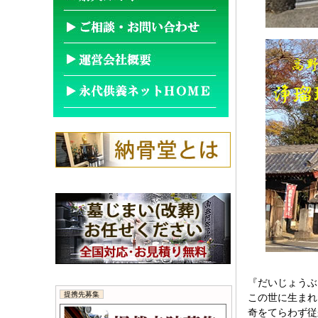
『だいじょうぶ
提携先募集
この世に生まれ
奇をてらわず従