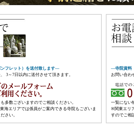
パンフレット）を送付致します―
―寺院資料
、 3～7日以内に送付させて頂きます。
お問い合わ
件も多数ございますのでご相談ください。
一覧にない
と東海エリアでは係員がご案内できる寺院もございま
※関東エリ
ください。
すのでご相