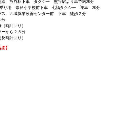
崎線 熊谷駅下車 タクシー 熊谷駅より車で約20分
番乗り場 奈良小学校前下車 七福タクシー 迎車 20分
バス 西城就業改善センター前 下車 徒歩２分
６分
号（時計回り）
ターから２５分
（反時計回り）
地図】