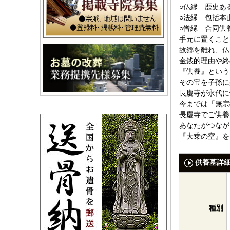
○仏縁 歴史あ
○法縁 包括本
○僧縁 合同供
手元に置くこと
故郷を離れ、仏
金銭的理由や終
『供養』という
その宝を子孫に
長慶寺が永代に
今までは「無宗
長慶寺でご供養
あなたがつなが
『大乗の空』を
供養墓詳
種別