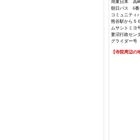
JR東日本 高
朝日バス 6
コミュニティ
熊谷駅から５
ムサシトミヨ
妻沼行政セン
グライダー号
【寺院周辺の