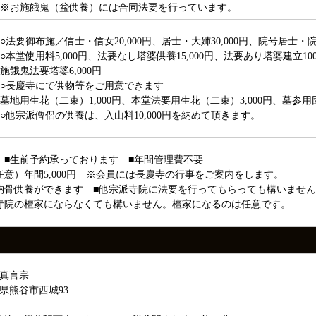
※お施餓鬼（盆供養）には合同法要を行っています。
○法要御布施／信士・信女20,000円、居士・大姉30,000円、院号居士・院号
○本堂使用料5,000円、法要なし塔婆供養15,000円、法要あり塔婆建立10
施餓鬼法要塔婆6,000円
○長慶寺にて供物等をご用意できます
墓地用生花（二束）1,000円、本堂法要用生花（二束）3,000円、墓参用団
○他宗派僧侶の供養は、入山料10,000円を納めて頂きます。
 ■生前予約承っております ■年間管理費不要
任意）年間5,000円 ※会員には長慶寺の行事をご案内をします。
納骨供養ができます ■他宗派寺院に法要を行ってもらっても構いませ
寺院の檀家にならなくても構いません。檀家になるのは任意です。
：真言宗
県熊谷市西城93