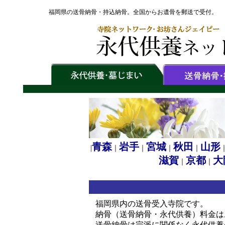
福岡県の送骨納骨・持込納骨。全国からお遺骨を郵送で受付。
青森
岩手
宮城
秋田
山形
|
｜
｜
｜
｜
滋賀
京都
大
｜
｜
福岡県内の送骨受入寺院です。
納骨（送骨納骨・永代供養）料金は
送骨納骨は宗派に関係なく永代供養