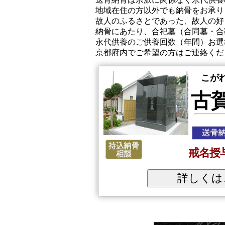
地域在住の方以外でも納骨をお承り
故人のふるさとであった、故人の好
納骨にあたり、合祀墓（合同墓・合
永代供養のご供養回数（年間）お選
京都府内でご希望の方はご連絡くだ
こが
古
戒名授
詳しくは