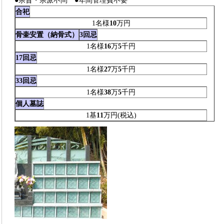
●宗旨・宗派不問 ●年間管理費不要
合祀
1名様
10
万円
骨壷安置（納骨式）
3回忌
1名様
16
万
5
千円
17回忌
1名様
27
万
5
千円
33回忌
1名様
38
万
5
千円
個人墓誌
1基
11
万円(税込)