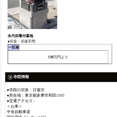
永代供養付墓地
●宗旨・宗派不問
一区画
130
万円より
寺院情報
●寺院の宗派：日蓮宗
●所在地：東京都多摩市和田1505
●交通アクセス：
＜お車＞
中央自動車道