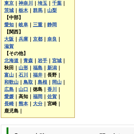
東京
｜
神奈川
｜
埼玉
｜
千葉
｜
茨城
｜
栃木
｜
群馬
｜
山梨
【中部】
愛知
｜
岐阜
｜
三重
｜
静岡
【関西】
大阪
｜
兵庫
｜
京都
｜
奈良
｜
滋賀
【その他】
北海道
｜
青森
｜
岩手
｜
宮城
｜
秋田｜
山形
｜
福島
｜
新潟
｜
富山
｜
石川
｜
福井
｜
長野｜
和歌山
｜
鳥取
｜
島根
｜
岡山
｜
広島
｜
山口
｜
徳島｜
香川
｜
愛媛
｜
高知｜
福岡
｜
佐賀
｜
長崎
｜
熊本
｜
大分
｜
宮崎｜
鹿児島｜