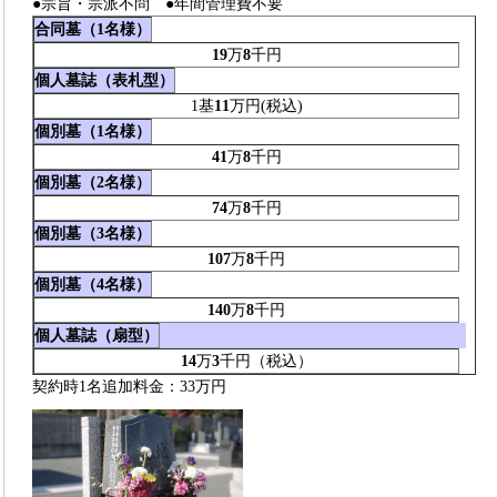
●宗旨・宗派不問 ●年間管理費不要
合同墓（1名様）
19
万
8
千円
個人墓誌（表札型）
1基
11
万円(税込)
個別墓（1名様）
41
万
8
千円
個別墓（2名様）
74
万
8
千円
個別墓（3名様）
107
万
8
千円
個別墓（4名様）
140
万
8
千円
個人墓誌（扇型）
14
万
3
千円（税込）
契約時1名追加料金：33万円