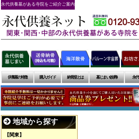
永代供養墓がある寺院をご紹介ご案内
供養墓の特徴
購入ガイド
納骨堂とは
墓じまい(改葬)
永代
地域から探す
【関東】