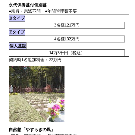
永代供養墓付個別墓
●宗旨・宗派不問 ●年間管理費不要
Dタイプ
3名様
121
万円
Eタイプ
4名様
132
万円
個人墓誌
14
万
3
千円（税込）
契約時1名追加料金：22万円
自然想「やすらぎの風」