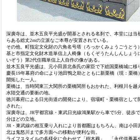
深廣寺は、並木五良平光盛が開基とされる名刹で、本堂には当
らある総丈2mの立派なご本尊が安置されている。
その他、町指定文化財の六角名号塔（ろっかくみょうごうとう）
基と市指定文化財木造単信上人椅像（もくぞうたんしんしょう
いぞう）第2代住職単信上人自作の像がある。
並木五良平光盛は、元小田原北条氏の家臣で下総国栗橋城に移
慶長19年幕府の命により池田鴨之助とともに新栗橋（現：栗橋
開拓した一人。
栗橋は、当時関東三大関所の栗橋関所もおかれた、利根川を越
水陸交通の要衝の地。
徳川幕府による日光街道の開発により、宿場町・栗橋宿として
された。
深廣寺は、JR宇都宮線・東武日光線鴻巣駅から車で5分、徒歩で
分ほどの立地。
JR・東武線の相互乗り入れにより首都圏はもちろん、南は小田
北は鬼怒川まで多方面への移動が便利な街。
ライフスタイルの多様化に合わせて「樹木葬」、「永代供養墓