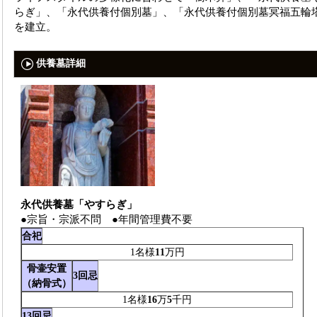
らぎ」、「永代供養付個別墓」、「永代供養付個別墓冥福五輪
を建立。
供養墓詳細
永代供養墓「やすらぎ」
●宗旨・宗派不問 ●年間管理費不要
合祀
1名様
11
万円
骨壷安置
3回忌
（納骨式）
1名様
16
万
5
千円
13回忌