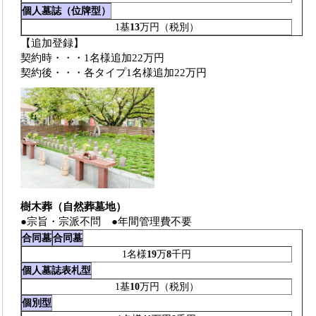
個人墓誌（位牌型）
1基
13
万円（税別）
【追加登録】
契約時・・・1名様追加22万円
契約後・・・各タイプ1名様追加22万円
樹木葬（自然葬墓地）
●宗旨・宗派不問 ●年間管理費不要
合同墓
合同墓
1名様
19
万
8
千円
個人墓誌表札型
1基
10
万円（税別）
個別型