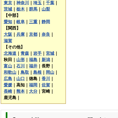
東京
｜
神奈川
｜
埼玉
｜
千葉
｜
茨城
｜
栃木
｜
群馬
｜
山梨
【中部】
愛知
｜
岐阜
｜
三重
｜
静岡
【関西】
大阪
｜
兵庫
｜
京都
｜
奈良
｜
滋賀
【その他】
北海道
｜
青森
｜
岩手
｜
宮城
｜
秋田｜
山形
｜
福島
｜
新潟
｜
富山
｜
石川
｜
福井
｜
長野｜
和歌山
｜
鳥取
｜
島根
｜
岡山
｜
広島
｜
山口
｜
徳島｜
香川
｜
愛媛
｜
高知｜
福岡
｜
佐賀
｜
長崎
｜
熊本
｜
大分
｜
宮崎｜
鹿児島｜