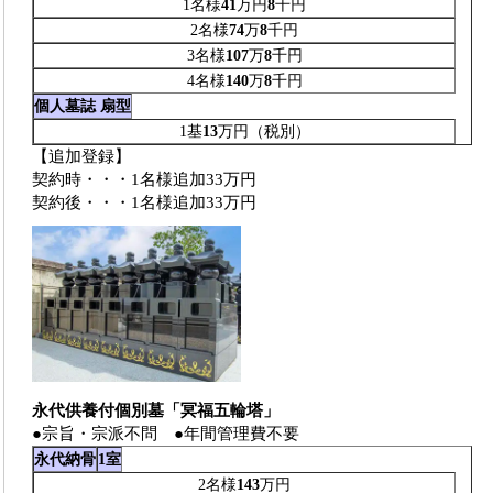
1名様
41
万円
8
千円
2名様
74
万
8
千円
3名様
107
万
8
千円
4名様
140
万
8
千円
個人墓誌 扇型
1基
13
万円（税別）
【追加登録】
契約時・・・1名様追加33万円
契約後・・・1名様追加33万円
永代供養付個別墓「冥福五輪塔」
●宗旨・宗派不問 ●年間管理費不要
永代納骨
1室
2名様
143
万円