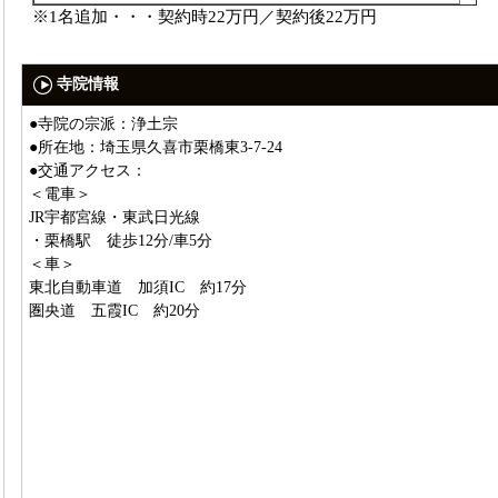
※1名追加・・・契約時22万円／契約後22万円
寺院情報
●寺院の宗派：浄土宗
●所在地：埼玉県久喜市栗橋東3-7-24
●交通アクセス：
＜電車＞
JR宇都宮線・東武日光線
・栗橋駅 徒歩12分/車5分
＜車＞
東北自動車道 加須IC 約17分
圏央道 五霞IC 約20分