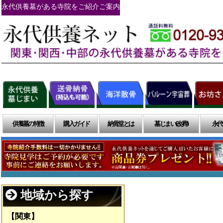
永代供養墓がある寺院をご紹介ご案内
供養墓の特徴
購入ガイド
納骨堂とは
墓じまい(改葬)
永代
地域から探す
【関東】