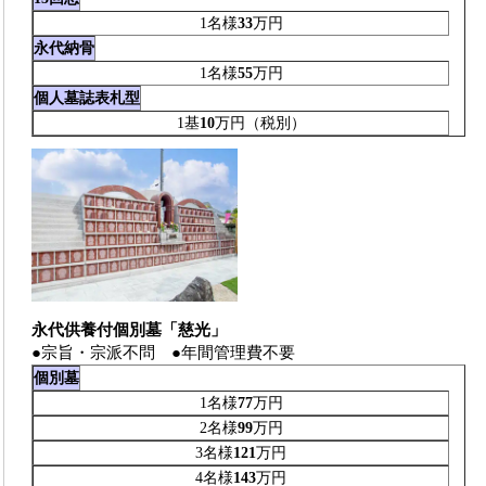
1名様
33
万円
永代納骨
1名様
55
万円
個人墓誌表札型
1基
10
万円（税別）
永代供養付個別墓「慈光」
●宗旨・宗派不問 ●年間管理費不要
個別墓
1名様
77
万円
2名様
99
万円
3名様
121
万円
4名様
143
万円