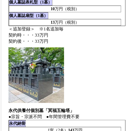
個人墓誌表札型（1基）
10
万円（税別）
個人墓誌扇型（1基）
13
万円（税別）
＜追加登録＞ ※1名追加毎
契約時・・・33万円
契約後・・・33万円
永代供養付個別墓「冥福五輪塔」
●宗旨・宗派不問 ●年間管理費不要
永代納骨
1室（2名）
143
万円