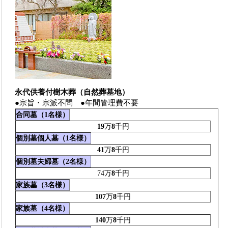
永代供養付樹木葬（自然葬墓地）
●宗旨・宗派不問 ●年間管理費不要
合同墓（1名様）
19
万
8
千円
個別墓個人墓（1名様）
41
万
8
千円
個別墓夫婦墓（2名様）
74万
8
千円
家族墓（3名様）
107
万
8
千円
家族墓（4名様）
140
万
8
千円