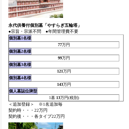
永代供養付個別墓「やすらぎ五輪塔」
●宗旨・宗派不問 ●年間管理費不要
個別墓1名様
77
万円
個別墓2名様
99
万円
個別墓3名様
121
万円
個別墓4名様
143
万円
個人墓誌位牌型
1基
13
万円(税別)
＜追加登録＞ ※1名追加毎
契約時・・・22万円
契約後・・・各タイプ22万円