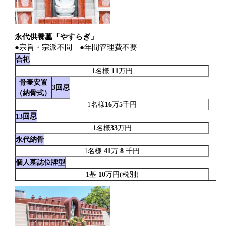
永代供養墓「やすらぎ」
●宗旨・宗派不問 ●年間管理費不要
合祀
1名様
11
万円
骨壷安置
3回忌
（納骨式）
1名様
16
万
5
千円
13回忌
1名様
33
万円
永代納骨
1名様
41
万
8
千円
個人墓誌位牌型
1基
10
万円(税別)