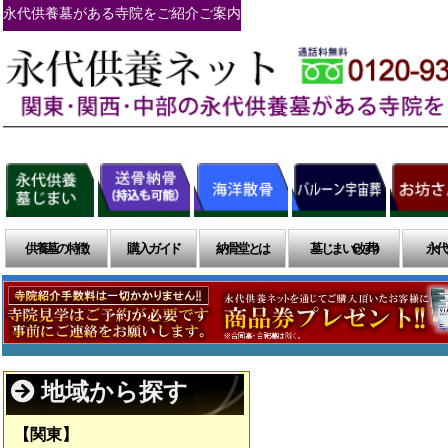
永代供養墓がある寺院をご紹介ご案内
供養墓の特徴
購入ガイド
納骨堂とは
墓じまい(改葬)
永代
地域から探す
【関東】