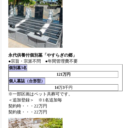
永代供養付個別墓「やすらぎの郷」
●宗旨・宗派不問 ●年間管理費不要
個別墓3名
121万円
個人墓誌（台形型）
14
万
3
千円
※一部区画はペット共葬可です。
＜追加登録＞ ※1名追加毎
契約時・・・22万円
契約後・・・22万円