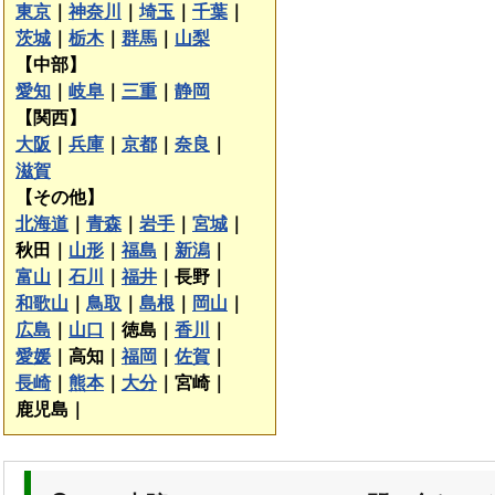
東京
｜
神奈川
｜
埼玉
｜
千葉
｜
茨城
｜
栃木
｜
群馬
｜
山梨
【中部】
愛知
｜
岐阜
｜
三重
｜
静岡
【関西】
大阪
｜
兵庫
｜
京都
｜
奈良
｜
滋賀
【その他】
北海道
｜
青森
｜
岩手
｜
宮城
｜
秋田｜
山形
｜
福島
｜
新潟
｜
富山
｜
石川
｜
福井
｜
長野｜
和歌山
｜
鳥取
｜
島根
｜
岡山
｜
広島
｜
山口
｜
徳島｜
香川
｜
愛媛
｜
高知｜
福岡
｜
佐賀
｜
長崎
｜
熊本
｜
大分
｜
宮崎｜
鹿児島｜