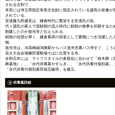
される古刹で、
本堂には埼玉県指定有形文化財に指定されている盛長の坐像が
されている。
安達藤九郎盛長は、鎌倉時代に繁栄する安達氏の祖。
代々源氏の家人で源頼朝の流人時代に頼朝の無事を祈願するた
創建したのが放光寺と伝えられる。
頼朝の信望が厚く、鎌倉幕府の宿老として要職につき活躍した
物。
放光寺は、JR高崎線鴻巣駅からバス放光寺裏バス停すぐ、こう
花火大会会場糠田運動場そばに位置する寺。
令和元年には、ライフスタイルの多様化に合わせて「樹木葬（
葬墓地）」、「永代供養墓やすらぎ」、「永代供養付個別墓」
「永代供養付個別墓冥福五輪塔」を建立。
供養墓詳細