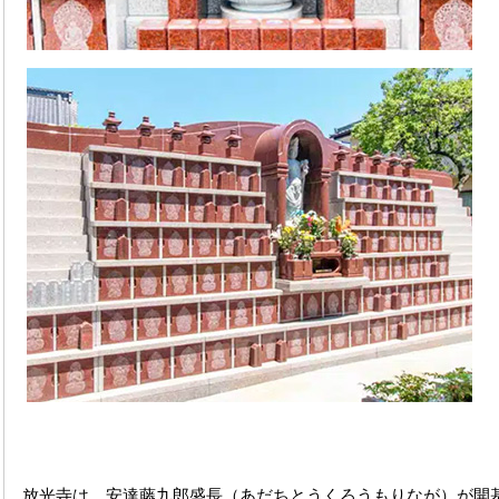
放光寺は、安達藤九郎盛長（あだちとうくろうもりなが）が開