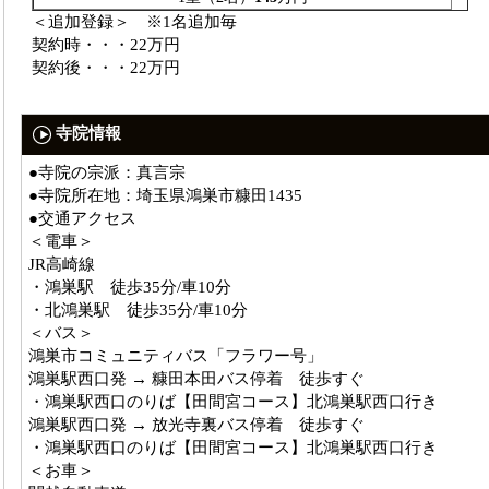
＜追加登録＞ ※1名追加毎
契約時・・・22万円
契約後・・・22万円
寺院情報
●寺院の宗派：真言宗
●寺院所在地：埼玉県鴻巣市糠田1435
●交通アクセス
＜電車＞
JR高崎線
・鴻巣駅 徒歩35分/車10分
・北鴻巣駅 徒歩35分/車10分
＜バス＞
鴻巣市コミュニティバス「フラワー号」
鴻巣駅西口発 → 糠田本田バス停着 徒歩すぐ
・鴻巣駅西口のりば【田間宮コース】北鴻巣駅西口行き
鴻巣駅西口発 → 放光寺裏バス停着 徒歩すぐ
・鴻巣駅西口のりば【田間宮コース】北鴻巣駅西口行き
＜お車＞