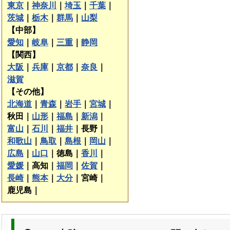
東京
｜
神奈川
｜
埼玉
｜
千葉
｜
茨城
｜
栃木
｜
群馬
｜
山梨
【中部】
愛知
｜
岐阜
｜
三重
｜
静岡
【関西】
大阪
｜
兵庫
｜
京都
｜
奈良
｜
滋賀
【その他】
北海道
｜
青森
｜
岩手
｜
宮城
｜
秋田｜
山形
｜
福島
｜
新潟
｜
富山
｜
石川
｜
福井
｜
長野｜
和歌山
｜
鳥取
｜
島根
｜
岡山
｜
広島
｜
山口
｜
徳島｜
香川
｜
愛媛
｜
高知｜
福岡
｜
佐賀
｜
長崎
｜
熊本
｜
大分
｜
宮崎｜
鹿児島｜