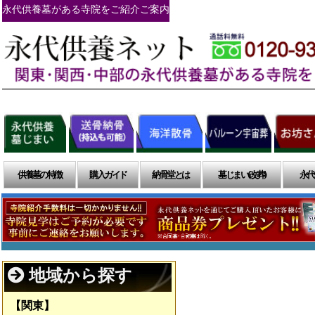
永代供養墓がある寺院をご紹介ご案内
供養墓の特徴
購入ガイド
納骨堂とは
墓じまい(改葬)
永代
地域から探す
【関東】