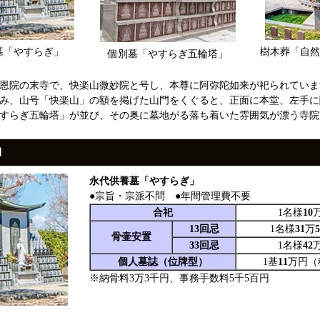
墓「やすらぎ」
樹木葬「自然
個別墓「やすらぎ五輪塔」
恩院の末寺で、快楽山微妙院と号し、本尊に阿弥陀如来が祀られていま
み、山号「快楽山」の額を掲げた山門をくぐると、正面に本堂、左手に
すらぎ五輪塔」が並び、その奥に墓地がる落ち着いた雰囲気が漂う寺院
細
永代供養墓「やすらぎ」
●宗旨・宗派不問 ●年間管理費不要
合祀
1名様
10
13回忌
1名様
31
万
5
骨壷安置
33回忌
1名様
42
個人墓誌（位牌型）
1基
11
万円（
※納骨料3万3千円、事務手数料5千5百円