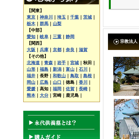
【関東】
東京
｜
神奈川
｜
埼玉
｜
千葉
｜
茨城
｜
栃木
｜
群馬
｜
山梨
【中部】
愛知
｜
岐阜
｜
三重
｜
静岡
宗教法人
【関西】
大阪
｜
兵庫
｜
京都
｜
奈良
｜
滋賀
【その他】
北海道
｜
青森
｜
岩手
｜
宮城
｜
秋田｜
山形
｜
福島
｜
新潟
｜
富山
｜
石川
｜
福井
｜
長野｜
和歌山
｜
鳥取
｜
島根
｜
岡山
｜
広島
｜
山口
｜
徳島｜
香川
｜
愛媛
｜
高知｜
福岡
｜
佐賀
｜
長崎
｜
熊本
｜
大分
｜
宮崎｜
鹿児島｜