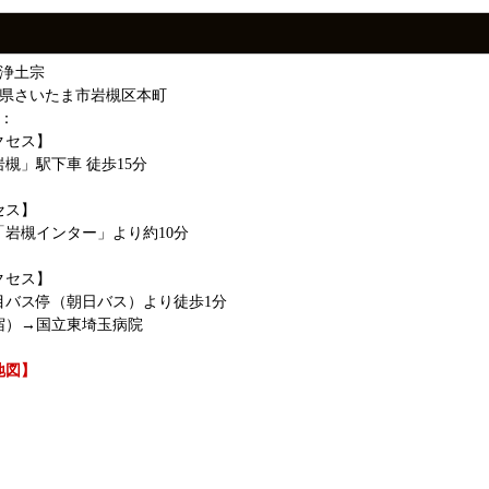
：浄土宗
玉県さいたま市岩槻区本町
：
クセス】
槻」駅下車 徒歩15分
セス】
「岩槻インター」より約10分
クセス】
目バス停（朝日バス）より徒歩1分
宿）→国立東埼玉病院
地図】