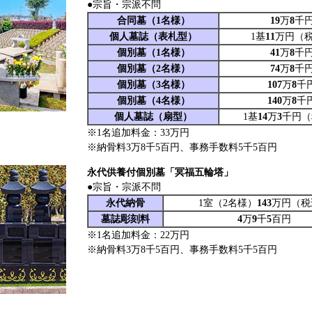
●宗旨・宗派不問
合同墓（1名様）
19
万
8
千
個人墓誌（表札型）
1基
11
万円（
個別墓（1名様）
41
万
8
千
個別墓（2名様）
74
万
8
千
個別墓（3名様）
107
万
8
千
個別墓（4名様）
140
万
8
千
個人墓誌（扇型）
1基
14
万
3
千円（
※1名追加料金：33万円
※納骨料3万8千5百円、事務手数料5千5百円
永代供養付個別墓「冥福五輪塔」
●宗旨・宗派不問
永代納骨
1室（2名様）
143
万円（税
墓誌彫刻料
4
万
9
千
5
百円
※1名追加料金：22万円
※納骨料3万8千5百円、事務手数料5千5百円