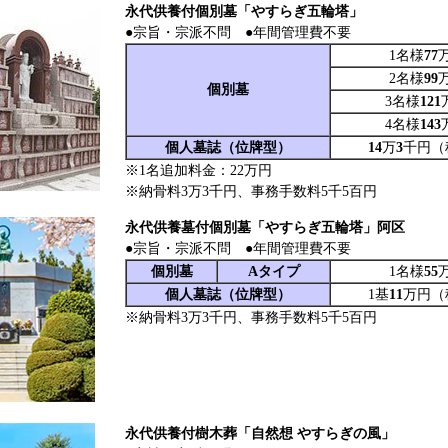
永代供養付個別墓「やすらぎ五輪塔」
●宗旨・宗派不問 ●年間管理費不要
1名様
77
2名様
99
個別墓
3名様
121
4名様
143
個人墓誌（位牌型）
14
万
3
千円（
※1名追加料金：22万円
※納骨料3万3千円、事務手数料5千5百円
永代供養墓付個別墓「やすらぎ五輪塔」阿区
●宗旨・宗派不問 ●年間管理費不要
個別墓
Aタイプ
1名様
55
個人墓誌（位牌型）
1基
11
万円（
※納骨料3万3千円、事務手数料5千5百円
永代供養付樹木葬「自然想 やすらぎの風」