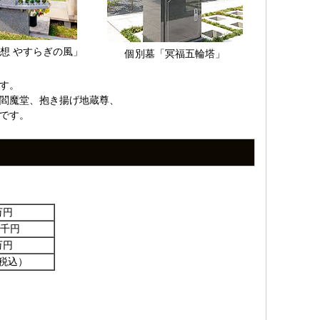
想 やすらぎの風」
個別墓「冥福五輪塔」
す。
閻魔堂、抱き揚げ地蔵尊、
です。
万円
千円
万円
税込）