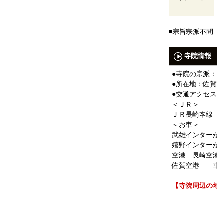
■宗旨宗派不問
寺院情報
●寺院の宗派
●所在地：佐賀
●交通アクセス
＜ＪＲ＞
ＪＲ長崎本線
＜お車＞
武雄インターか
嬉野インターか
空港 長崎空
佐賀空港 車
【寺院周辺の