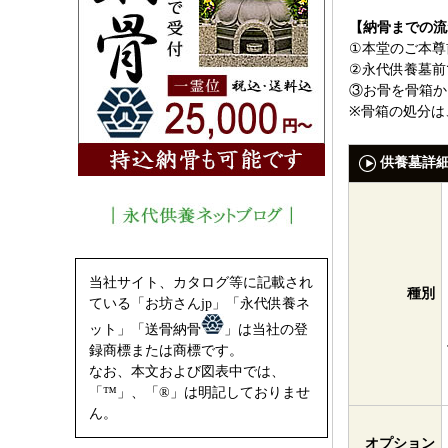
【納骨までの流
①本堂のご本尊
②永代供養墓前
③お骨を骨箱か
※骨箱の処分は
供養墓詳
当社サイト、カタログ等に記載され
種別
ている「お坊さんjp」「永代供養ネ
ット」「送骨納骨
」は当社の登
録商標または商標です。
なお、本文および図表中では、
「™」、「®」は明記しておりませ
ん。
オプション