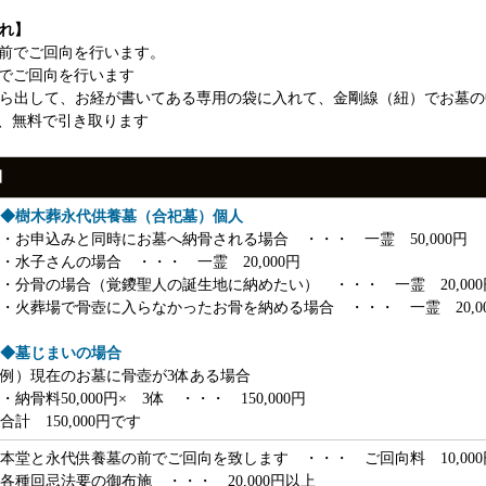
れ】
前でご回向を行います。
でご回向を行います
ら出して、お経が書いてある専用の袋に入れて、金剛線（紐）でお墓の
、無料で引き取ります
細
◆樹木葬永代供養墓（合祀墓）個人
・お申込みと同時にお墓へ納骨される場合 ・・・ 一霊 50,000円
・水子さんの場合 ・・・ 一霊 20,000円
・分骨の場合（覚鑁聖人の誕生地に納めたい） ・・・ 一霊 20,000
・火葬場で骨壺に入らなかったお骨を納める場合 ・・・ 一霊 20,00
◆墓じまいの場合
例）現在のお墓に骨壺が3体ある場合
・納骨料50,000円× 3体 ・・・ 150,000円
合計 150,000円です
本堂と永代供養墓の前でご回向を致します ・・・ ご回向料 10,000
各種回忌法要の御布施 ・・・ 20,000円以上