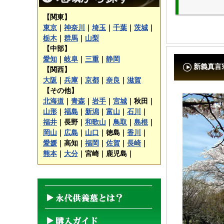
【関東】
東京
｜
神奈川
｜
埼玉
｜
千葉
｜
茨城
｜
栃木
｜
群馬
｜
山梨
【中部】
愛知
｜
岐阜
｜
三重
｜
静岡
新義真言
【関西】
大阪
｜
兵庫
｜
京都
｜
奈良
｜
滋賀
【その他】
北海道
｜
青森
｜
岩手
｜
宮城
｜
秋田｜
山形
｜
福島
｜
新潟
｜
富山
｜
石川
｜
福井
｜
長野｜
和歌山
｜
鳥取
｜
島根
｜
岡山
｜
広島
｜
山口
｜
徳島｜
香川
｜
愛媛
｜
高知｜
福岡
｜
佐賀
｜
長崎
｜
熊本
｜
大分
｜
宮崎｜
鹿児島｜