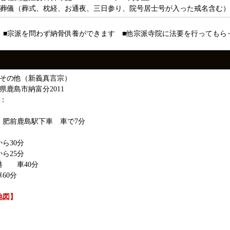
葬儀（葬式、枕経、お通夜、三日参り、院号居士号が入った戒名含む） ・
 ■宗派を問わず納骨供養ができます ■他宗派寺院に法要を行っても
：その他（新義真言宗）
県鹿島市納富分2011
：
 肥前鹿島駅下車 車で7分
ら30分
ら25分
港 車40分
60分
地図】