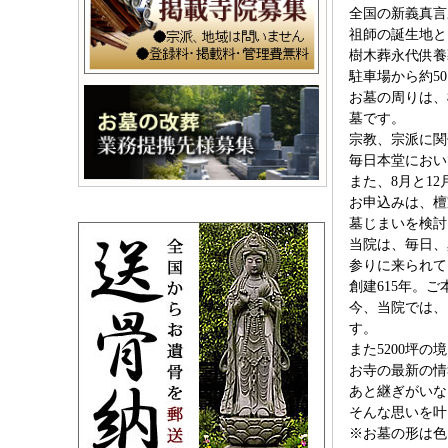
全国の新義真言
祖師の誕生地と
樹木葬永代供養
駐車場から約5
お墓の周りは、
墓です。
宗教、宗派に関
毎日本堂におい
また、8月と1
お申込みは、檀
墓じまいを検討
当院は、毎日、
参りに来られて
創建615年。
今、当院では、
す。
また5200坪
お寺の最新の情
あと継ぎがいな
そんな思いを叶
※お墓の形は色