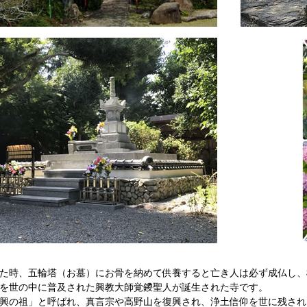
た時、五輪塔（お墓）にお骨を納めて供養すると亡き人は必ず成仏し、
を世の中に普及された興教大師覚鑁聖人が誕生された寺です。
興の祖」と呼ばれ、真言宗や高野山を復興され、浄土信仰を世に残され