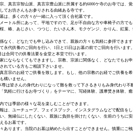
宗、真言宗智山派、真言宗豊山派に所属する約6000ケ寺のお寺では、
してお坊さんもお参りされる由緒ある寺です。
墓は、多くの方々が一緒に入って頂く合祀墓です。
0メートル所にあって、平地ですので、足が不自由な方や車椅子の方で
桜、椿、あじさい、つつじ、たいさん木、モクゲンジ、かりん、紅葉、
係なく、どなたでも申し込みできて、親族の方々も気軽に参拝できます
て永代供養のご回向を行い、1日と15日はお墓の前でご回向を行います
2月は合同での供養法要を金堂と本堂で行います。
家にならなくてもできますし、宗教、宗派に関係なく、どなたでもお申
されている方もご相談下さいませ。
真言宗のお経でご供養を致します。もし、他の宗教のお経でご供養を希
も構いません。
ご本尊は皆さんの身代わりになって難を救って下さるきりもみ身代わり不
「気軽に行けるお寺づくり」をテーマに、写経体験、護摩焚き体験、癒
の境内では季節の様々な花を楽しむことができます。
報は、ユーチューブ、フェイスブック、インスタグラムなどで配信をし
い、無縁仏にしたくない、親族に負担を掛けたくない、生前のうちに安
えるお墓です。
々あります。当院のお墓は納めたら出すことができません。慎重にご検