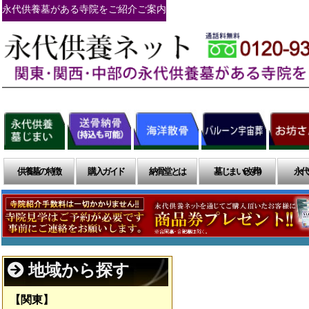
永代供養墓がある寺院をご紹介ご案内
供養墓の特徴
購入ガイド
納骨堂とは
墓じまい(改葬)
永代
地域から探す
【関東】