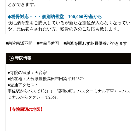
とができます。
◆粉骨対応・・・個別納骨堂 100,000円/基から
既に納骨堂をご購入しているが新たな霊位が入らなくなってい
や手元供養をされたい方、粉骨のみのご対応も致します。
■宗旨宗派不問 ■生前予約可 ■宗派を問わず納骨供養ができます
寺院情報
●寺院の宗派：天台宗
●所在地：大分県豊後高田市田染平野2579
●交通アクセス：
宇佐駅からバスで15分（「昭和の町」バスターミナル下車）→バス
ミナルからタクシーで25分。
【寺院周辺の地図】