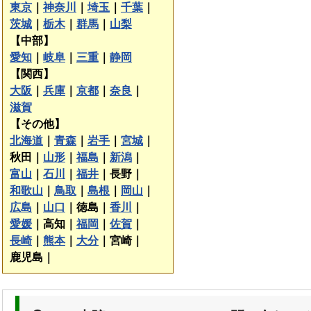
東京
｜
神奈川
｜
埼玉
｜
千葉
｜
茨城
｜
栃木
｜
群馬
｜
山梨
【中部】
愛知
｜
岐阜
｜
三重
｜
静岡
【関西】
大阪
｜
兵庫
｜
京都
｜
奈良
｜
滋賀
【その他】
北海道
｜
青森
｜
岩手
｜
宮城
｜
秋田｜
山形
｜
福島
｜
新潟
｜
富山
｜
石川
｜
福井
｜
長野｜
和歌山
｜
鳥取
｜
島根
｜
岡山
｜
広島
｜
山口
｜
徳島｜
香川
｜
愛媛
｜
高知｜
福岡
｜
佐賀
｜
長崎
｜
熊本
｜
大分
｜
宮崎｜
鹿児島｜