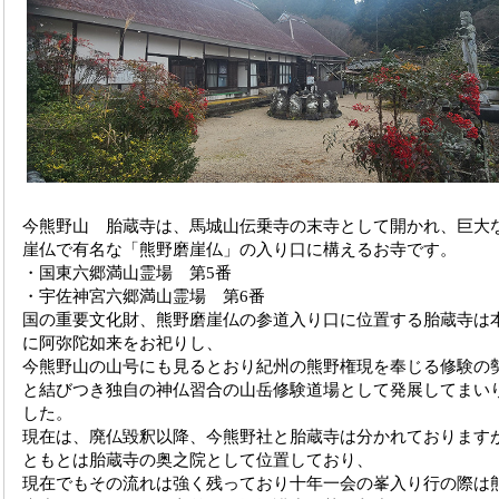
今熊野山 胎蔵寺は、馬城山伝乗寺の末寺として開かれ、巨大
崖仏で有名な「熊野磨崖仏」の入り口に構えるお寺です。
・国東六郷満山霊場 第5番
・宇佐神宮六郷満山霊場 第6番
国の重要文化財、熊野磨崖仏の参道入り口に位置する胎蔵寺は
に阿弥陀如来をお祀りし、
今熊野山の山号にも見るとおり紀州の熊野権現を奉じる修験の
と結びつき独自の神仏習合の山岳修験道場として発展してまい
した。
現在は、廃仏毀釈以降、今熊野社と胎蔵寺は分かれております
ともとは胎蔵寺の奥之院として位置しており、
現在でもその流れは強く残っており十年一会の峯入り行の際は