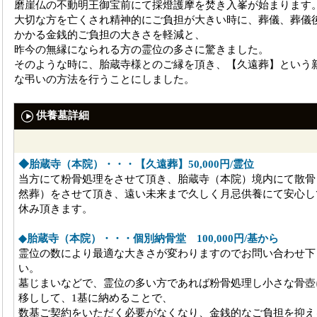
磨崖仏の不動明王御宝前にて採燈護摩を焚き入峯が始まります
大切な方を亡くされ精神的にご負担が大きい時に、葬儀、葬儀
かかる金銭的ご負担の大きさを軽減と、
昨今の無縁になられる方の霊位の多さに驚きました。
そのような時に、胎蔵寺様とのご縁を頂き、【久遠葬】という
な弔いの方法を行うことにしました。
供養墓詳細
◆胎蔵寺（本院）・・・【久遠葬】50,000円/霊位
当方にて粉骨処理をさせて頂き、胎蔵寺（本院）境内にて散骨
然葬）をさせて頂き、遠い未来まで久しく月忌供養にて安心し
休み頂きます。
◆胎蔵寺（本院）・・・個別納骨堂 100,000円/基から
霊位の数により最適な大きさが変わりますのでお問い合わせ下
い。
墓じまいなどで、霊位の多い方であれば粉骨処理し小さな骨壺
移しして、1基に納めることで、
数基ご契約をいただく必要がなくなり、金銭的なご負担を抑え