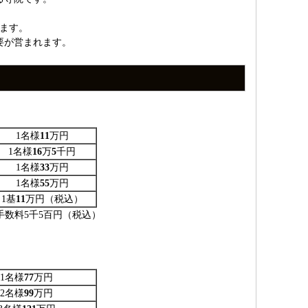
ます。
要が営まれます。
1名様
11
万円
1名様
16
万
5
千円
1名様
33
万円
1名様
55
万円
1基
11
万円（税込）
手数料5千5百円（税込）
1名様
77
万円
2名様
99
万円