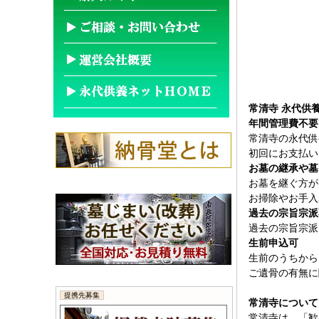
常清寺 永代供
年間管理費不要
常清寺の永代供
初回にお支払い
お墓の継承や墓
お墓を継ぐ方が
お掃除やお手入
過去の宗旨宗派
過去の宗旨宗派
生前申込可
生前のうちから
ご遺骨の有無に
提携先募集
常清寺について
常清寺は、「歓