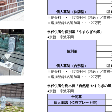
個人墓誌（位牌型）
1基
※納骨料・・・3万3千円（税込）／事務
※追加登録1名追加毎・・・22万円
永代供養付個別墓「やすらぎの郷」
●宗旨・宗派不問
個別墓
個人墓誌（台形型）
1基
※納骨料・・・3万3千円（税込）／事務
※追加登録1名追加毎・・・22万円
永代供養付樹木葬「自然想 やすらぎの風
●宗旨・宗派不問
合同墓
個人墓誌（位牌プレート型）