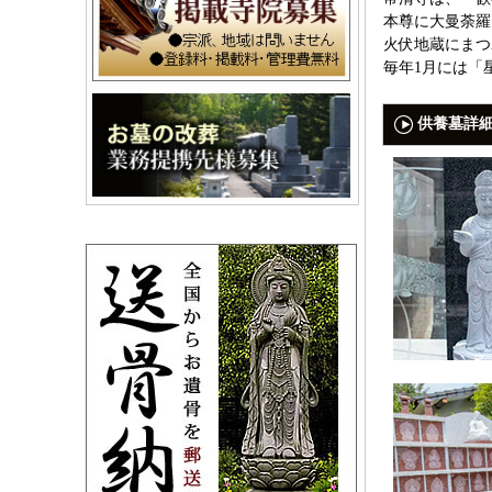
本尊に大曼荼羅
火伏地蔵にまつ
毎年1月には「
供養墓詳