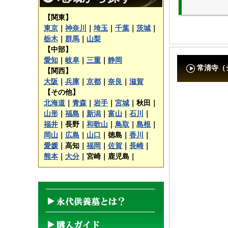
【関東】
東京
｜
神奈川
｜
埼玉
｜
千葉
｜
茨城
｜
栃木
｜
群馬
｜
山梨
【中部】
愛知
｜
岐阜
｜
三重
｜
静岡
常清寺（
【関西】
大阪
｜
兵庫
｜
京都
｜
奈良
｜
滋賀
【その他】
北海道
｜
青森
｜
岩手
｜
宮城
｜
秋田｜
山形
｜
福島
｜
新潟
｜
富山
｜
石川
｜
福井
｜
長野｜
和歌山
｜
鳥取
｜
島根
｜
岡山
｜
広島
｜
山口
｜
徳島｜
香川
｜
愛媛
｜
高知｜
福岡
｜
佐賀
｜
長崎
｜
熊本
｜
大分
｜
宮崎｜
鹿児島｜