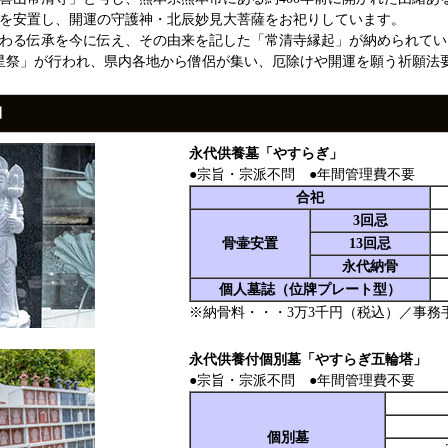
を安置し、開運の守護神・北辰妙見大菩薩をお祀りしています。
わる伝承を今に伝え、その由来を記した「常清寺縁起」が納められてい
星祭」が行われ、県内各地から僧侶が集い、厄除けや開運を願う祈願法
細
永代供養墓「やすらぎ」
●宗旨・宗派不問 ●年間管理費不要
合祀
3回忌
骨壷安置
13回忌
永代納骨
個人墓誌（位牌プレート型）
※納骨料・・・3万3千円（税込）／事務
永代供養付個別墓「やすらぎ五輪塔」
●宗旨・宗派不問 ●年間管理費不要
個別墓