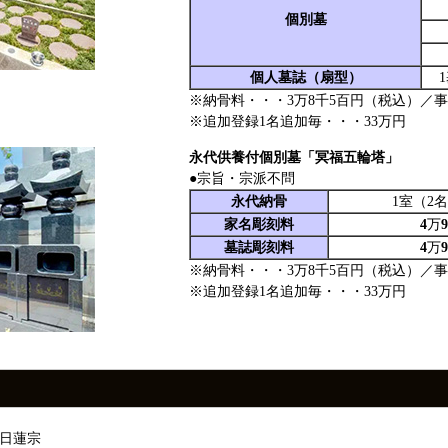
個別墓
個人墓誌（扇型）
※納骨料・・・3万8千5百円（税込）／事
※追加登録1名追加毎・・・33万円
永代供養付個別墓「冥福五輪塔」
●宗旨・宗派不問
永代納骨
1室（2
家名彫刻料
4
万
9
墓誌彫刻料
4
万
9
※納骨料・・・3万8千5百円（税込）／事
※追加登録1名追加毎・・・33万円
：日蓮宗