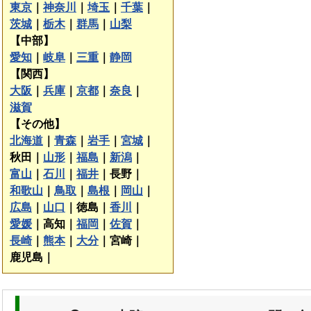
東京
｜
神奈川
｜
埼玉
｜
千葉
｜
茨城
｜
栃木
｜
群馬
｜
山梨
【中部】
愛知
｜
岐阜
｜
三重
｜
静岡
【関西】
大阪
｜
兵庫
｜
京都
｜
奈良
｜
滋賀
【その他】
北海道
｜
青森
｜
岩手
｜
宮城
｜
秋田｜
山形
｜
福島
｜
新潟
｜
富山
｜
石川
｜
福井
｜
長野｜
和歌山
｜
鳥取
｜
島根
｜
岡山
｜
広島
｜
山口
｜
徳島｜
香川
｜
愛媛
｜
高知｜
福岡
｜
佐賀
｜
長崎
｜
熊本
｜
大分
｜
宮崎｜
鹿児島｜