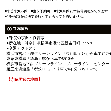
■宗旨宗派不問 ■生前予約可 ■宗派を問わず納骨供養ができます
■他宗派寺院に法要を行ってもらっても構いません。
寺院情報
●寺院の宗派：真言宗
●所在地：神奈川県横浜市港北区新吉田町5277-１
●交通アクセス：
横浜市営地下鉄グリーンライン「東山田」駅から車で約7分（
東急東横線「綱島」駅から車で約10分
横浜市営地下鉄グリーンライン・ブルーライン「センター北
第三京浜道路「都筑I.C.」より車で約1分（約0.5km）
【寺院周辺の地図】