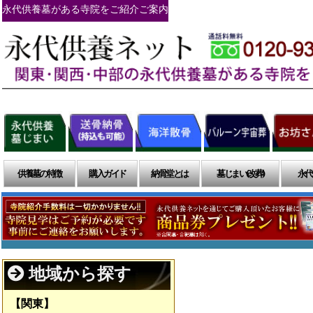
永代供養墓がある寺院をご紹介ご案内
供養墓の特徴
購入ガイド
納骨堂とは
墓じまい(改葬)
永代
地域から探す
【関東】