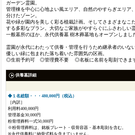
ガーデン霊園。
管理棟を中心に心地よい風エリア、自然のやすらぎエリア、
分けたゾーン。
花や緑が園内を美しく彩る植栽計画。そしてさまざまなこ
する多彩なプラン。大切なご家族がやすらぐにふさわしい
一般墓所のほか、永代供養墓 樹木葬墓地もオープンしまし
霊園が永代にわたって供養・管理を行うため継承者のいな
優しい緑に包まれた落ち着いた雰囲気の区画。
◎生前予約可 ◎管理費不要 ◎名板に名前を彫刻できま
供養墓詳細
◆１名総額・・・480,000円（税込）
［内訳］
利用料400,000円
管理基金30,000円
粉骨埋葬料一式50,000円
※粉骨埋葬料は、銘板プレート・収骨容器・基本彫刻を含む。
※永代供養料に納骨式料を含まていません。