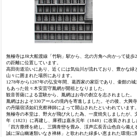
無極寺はJR大船渡線「竹駒」駅から、北の方角へ向かって徒歩2
の距離に位置しています。
高田街道沿いにあり、近くには気仙川が流れており、豊かな緑
山々に囲まれた場所にあります。
1278年から1287年の弘安年間、葛西家の家臣であり、壷館の城
もあった佐々木安芸守胤網が開祖となりました。
観音菩薩による霊験から、胤網はお寺の創立を志されました。
胤網はおよそ330アールの境内を寄進しました。その後、大興
の丹陽宿済如幻充察禅師によって開山されたといわれています
無極寺の本堂は、野火が飛び火した為、一度焼失しましたが、
年（1823）に再建し、庫裡は嘉永元年（1848）に改装されまし
「四方塵煙を絶し、三隅青巒を畳み、渓声広長舌山色自ら備え
誠に深山幽遂類いなき禅林」と歌われた緑多い恵まれた環境に