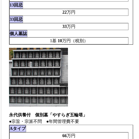
13回忌
22
万円
33回忌
33
万円
個人墓誌
1基
10
万円（税別）
永代供養付 個別墓「やすらぎ五輪塔」
●宗旨・宗派不問 ●年間管理費不要
Aタイプ
66
万円