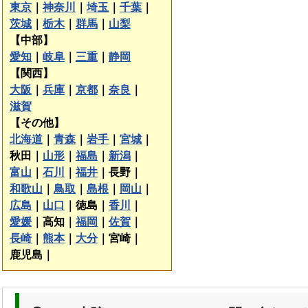
東京
｜
神奈川
｜
埼玉
｜
千葉
｜
茨城
｜
栃木
｜
群馬
｜
山梨
【中部】
愛知
｜
岐阜
｜
三重
｜
静岡
【関西】
大阪
｜
兵庫
｜
京都
｜
奈良
｜
滋賀
【その他】
北海道
｜
青森
｜
岩手
｜
宮城
｜
秋田｜
山形
｜
福島
｜
新潟
｜
富山
｜
石川
｜
福井
｜
長野｜
和歌山
｜
鳥取
｜
島根
｜
岡山
｜
広島
｜
山口
｜
徳島｜
香川
｜
愛媛
｜
高知｜
福岡
｜
佐賀
｜
長崎
｜
熊本
｜
大分
｜
宮崎｜
鹿児島｜