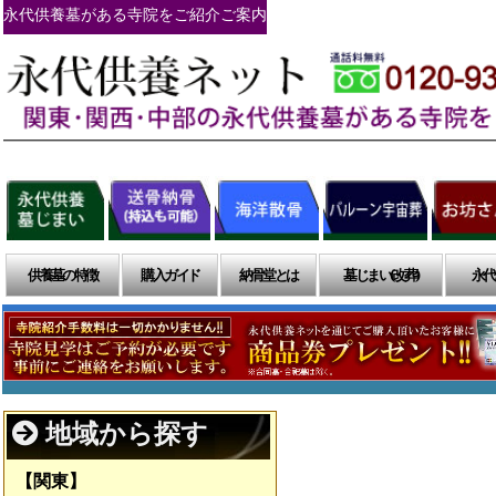
永代供養墓がある寺院をご紹介ご案内
供養墓の特徴
購入ガイド
納骨堂とは
墓じまい(改葬)
永代
地域から探す
【関東】