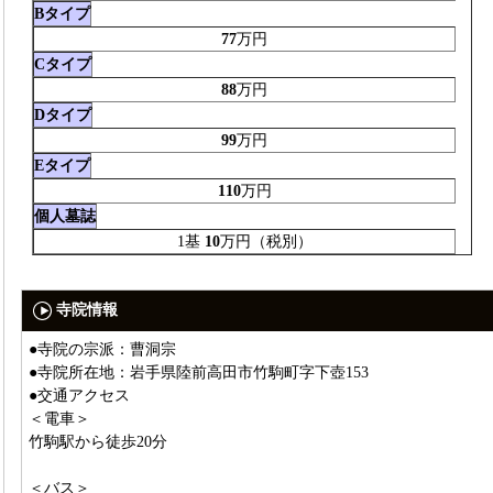
Bタイプ
77
万円
Cタイプ
88
万円
Dタイプ
99
万円
Eタイプ
110
万円
個人墓誌
1基
10
万円（税別）
寺院情報
●寺院の宗派：曹洞宗
●寺院所在地：岩手県陸前高田市竹駒町字下壺153
●交通アクセス
＜電車＞
竹駒駅から徒歩20分
＜バス＞