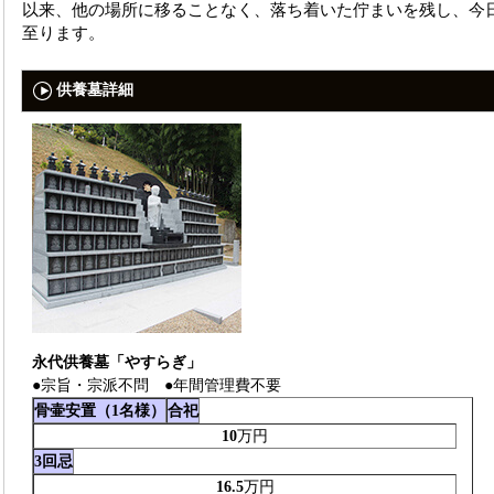
以来、他の場所に移ることなく、落ち着いた佇まいを残し、今
至ります。
供養墓詳細
永代供養墓「やすらぎ」
●宗旨・宗派不問 ●年間管理費不要
骨壷安置（1名様）
合祀
10
万円
3回忌
16.5
万円