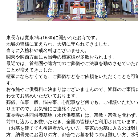
東長寺は寛永7年(1630)に開かれたお寺です。
地域の皆様に支えられ、大切に守られてきました。
当寺に入檀料や戒名料はございません。
関東や関西方面にも当寺の檀家様が多数おられます。
最近では、首都圏や遠方でのご葬儀やご法事を勤めさせていた
ことが増えてきました。
檀家にならなくても、ご葬儀などをご依頼をいただくことも可
す。
お布施やご供養料に決まりはございませんので、皆様のご事情
わせてお納めいただいております。
葬儀、仏事一般、悩み事、心配事など何でも、ご相談いただい
りますので、お気軽にご連絡ください。
東長寺の共同供養墓地（永代供養墓）は、宗教・宗派を問わず
前申し込みも多数いただき、全国の皆様がご利用されています
（お墓を建てても後継者がいない方、実家のお墓に入るのは難
方、納骨先にお困りの方、都会でお墓を持つのは難しい方、水