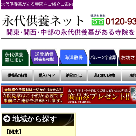
永代供養墓がある寺院をご紹介ご案内
供養墓の特徴
購入ガイド
納骨堂とは
墓じまい(改葬)
永代
地域から探す
【関東】