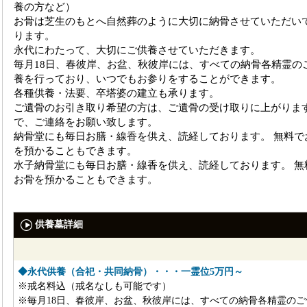
養の方など）
お骨は芝生のもとへ自然葬のように大切に納骨させていただい
ります。
永代にわたって、大切にご供養させていただきます。
毎月18日、春彼岸、お盆、秋彼岸には、すべての納骨各精霊の
養を行っており、いつでもお参りをすることができます。
各種供養・法要、卒塔婆の建立も承ります。
ご遺骨のお引き取り希望の方は、ご遺骨の受け取りに上がりま
で、ご連絡をお願い致します。
納骨堂にも毎日お膳・線香を供え、読経しております。 無料で
を預かることもできます。
水子納骨堂にも毎日お膳・線香を供え、読経しております。 無
お骨を預かることもできます。
供養墓詳細
◆永代供養（合祀・共同納骨）・・・一霊位5万円～
※戒名料込（戒名なしも可能です）
※毎月18日、春彼岸、お盆、秋彼岸には、すべての納骨各精霊のご