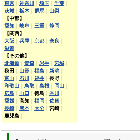
東京
｜
神奈川
｜
埼玉
｜
千葉
｜
茨城
｜
栃木
｜
群馬
｜
山梨
【中部】
愛知
｜
岐阜
｜
三重
｜
静岡
【関西】
大阪
｜
兵庫
｜
京都
｜
奈良
｜
滋賀
【その他】
北海道
｜
青森
｜
岩手
｜
宮城
｜
秋田｜
山形
｜
福島
｜
新潟
｜
富山
｜
石川
｜
福井
｜
長野｜
和歌山
｜
鳥取
｜
島根
｜
岡山
｜
広島
｜
山口
｜
徳島｜
香川
｜
愛媛
｜
高知｜
福岡
｜
佐賀
｜
長崎
｜
熊本
｜
大分
｜
宮崎｜
鹿児島｜