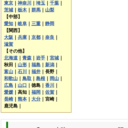
東京
｜
神奈川
｜
埼玉
｜
千葉
｜
茨城
｜
栃木
｜
群馬
｜
山梨
【中部】
愛知
｜
岐阜
｜
三重
｜
静岡
【関西】
大阪
｜
兵庫
｜
京都
｜
奈良
｜
滋賀
【その他】
北海道
｜
青森
｜
岩手
｜
宮城
｜
秋田｜
山形
｜
福島
｜
新潟
｜
富山
｜
石川
｜
福井
｜
長野｜
和歌山
｜
鳥取
｜
島根
｜
岡山
｜
広島
｜
山口
｜
徳島｜
香川
｜
愛媛
｜
高知｜
福岡
｜
佐賀
｜
長崎
｜
熊本
｜
大分
｜
宮崎｜
鹿児島｜