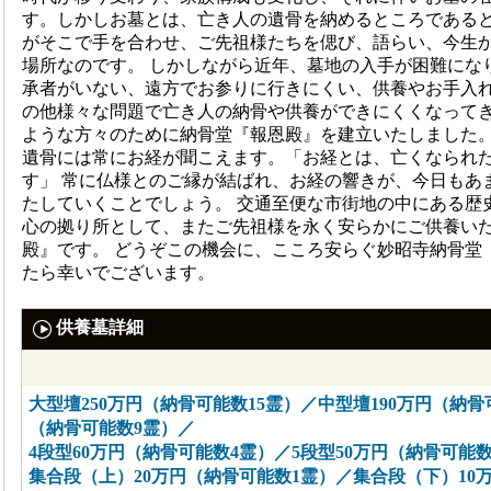
す。しかしお墓とは、亡き人の遺骨を納めるところである
がそこで手を合わせ、ご先祖様たちを偲び、語らい、今生
場所なのです。 しかしながら近年、墓地の入手が困難にな
承者がいない、遠方でお参りに行きにくい、供養やお手入
の他様々な問題で亡き人の納骨や供養ができにくくなってき
ような方々のために納骨堂『報恩殿』を建立いたしました。
遺骨には常にお経が聞こえます。「お経とは、亡くなられ
す」 常に仏様とのご縁が結ばれ、お経の響きが、今日もあ
たしていくことでしょう。 交通至便な市街地の中にある歴
心の拠り所として、またご先祖様を永く安らかにご供養い
殿』です。 どうぞこの機会に、こころ安らぐ妙昭寺納骨堂
たら幸いでございます。
供養墓詳細
大型壇250万円（納骨可能数15霊）／中型壇190万円（納骨
（納骨可能数9霊）／
4段型60万円（納骨可能数4霊）／5段型50万円（納骨可能
集合段（上）20万円（納骨可能数1霊）／集合段（下）10