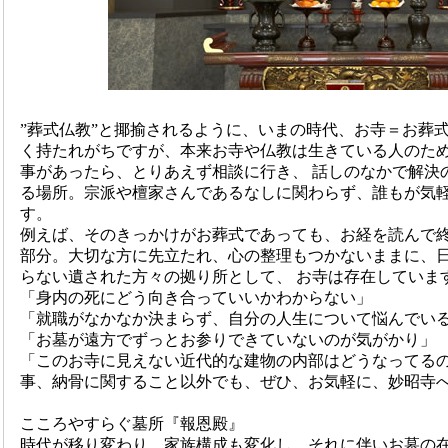
”葬式仏教”と揶揄されるように、いまの時代、お寺＝お葬
く持たれがちですが、本来お寺や仏教は生きている人のた
事があったら、とりあえず相談に行き、 話しのなかで解決
る場所。宗派や檀家さんであるなしに関わらず、誰もが気
す。
例えば、そのきっかけがお葬式であっても、お経を読んで終
部分。大切な方に先立たれ、心の整理もつかないままに、
らない遺された方々の拠り所として、 お寺は存在していま
「身内の死にどう向き合っていいかわからない」
「就職がなかなか決まらず、自分の人生について悩んでい
「お墓が遠方でずっとお参りできていないのが気がかり」
「このお寺に見えない近代的な建物の内部はどうなってるの
事、納骨に関すること以外でも、ぜひ、お気軽に、妙昭寺
こころやすらぐ墓所『報恩殿』
時代が移り変わり、家族構成も変化し、それに伴いお墓の