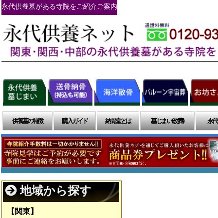
永代供養墓がある寺院をご紹介ご案内
供養墓の特徴
購入ガイド
納骨堂とは
墓じまい(改葬)
永代
地域から探す
【関東】