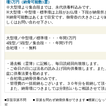
壇5万円（納骨可能数1霊）
※大型壇より集合段までは、永代供養料込みです。
※大型壇・中型壇・標準壇は上段がお仏壇・下段が納骨所
※納骨可能数はあくまで目安です。御骨壺の大きさにより
しくはお問い合わせ下さい。
大型壇／中型壇／標準壇・・・年間1万円
4段型／5段型／集合段・・・年間5千円
合祀壇・・・無料
・過去帳（霊簿）に記帳し、毎日読経回向致致します。
・ご命日の日には法名の読み上げ回向供養致します。また
盆に供養法要を勤めます。
・合祀壇は納骨供養のみです。
・管理費の一括前納もございます。３０年分を前納して頂
また、納骨壇につきましては分割払いもご相談させて頂
■宗旨宗派不問 ■ 宗派を問わず納骨供養ができます ■檀家になっ
可