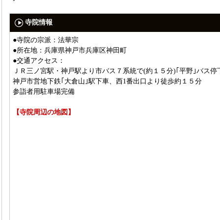
寺院情報
●寺院の宗派：法華宗
●所在地：兵庫県神戸市兵庫区神田町
●交通アクセス：
ＪＲ三ノ宮駅・神戸駅より市バス７系統で(約１５分)｢平野｣バス停
神戸市営地下鉄｢大倉山｣駅下車、西1番出口より徒歩約１５分
参詣者用駐車場完備
【寺院周辺の地図】