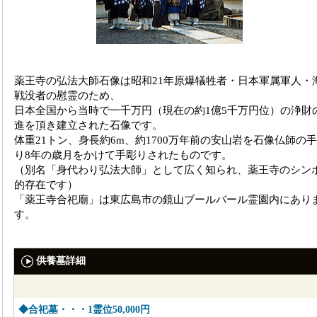
薬王寺の弘法大師石像は昭和21年原爆犠牲者・日本軍属軍人・
戦没者の慰霊のため、
日本全国から当時で一千万円（現在の約1億5千万円位）の浄財
進を頂き建立された石像です。
体重21トン、身長約6m、約1700万年前の安山岩を石像仏師の
り8年の歳月をかけて手彫りされたものです。
（別名「身代わり弘法大師」として広く知られ、薬王寺のシン
的存在です）
「薬王寺合祀廟」は東広島市の鏡山ブールバール霊園内にあり
す。
供養墓詳細
◆合祀墓・・・1霊位50,000円