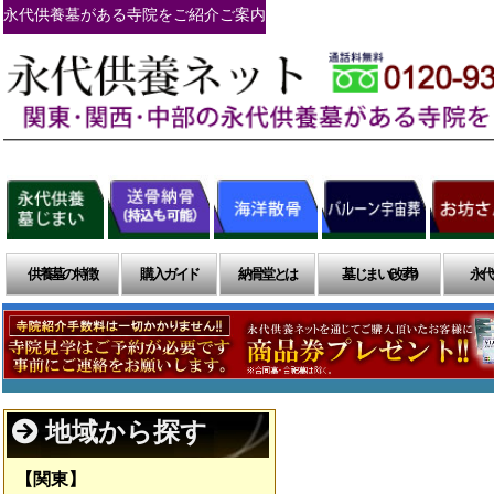
永代供養墓がある寺院をご紹介ご案内
供養墓の特徴
購入ガイド
納骨堂とは
墓じまい(改葬)
永代
地域から探す
【関東】