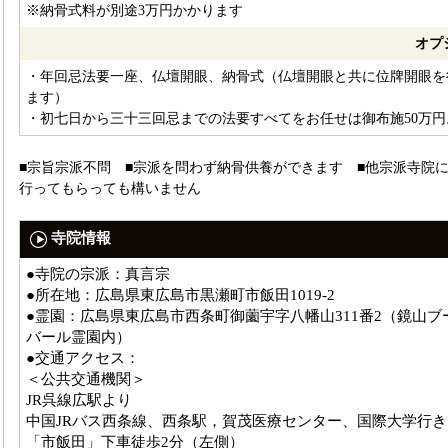
※納骨式料が別途3万円かかります
オプ
・年回忌法要一座、仏壇開眼、納骨式（仏壇開眼と共に位牌開眼を
ます）
・初七日から三十三回忌までの法要すべてをお任せは御布施50万円
■宗旨宗派不問 ■宗派を問わず納骨供養ができます ■他宗派寺院
行ってもらっても構いません
寺院情報
●寺院の宗派：真言宗
●所在地：広島県東広島市黒瀬町市飯田1019-2
●霊園：広島県東広島市西条町御薗宇字八幡山311番2（鏡山ブ
バール霊園内）
●交通アクセス：
＜公共交通機関＞
JR呉線広駅より
中国JRバス西条線、西条駅，賀茂医療センター、国際大学行き
「市飯田」下車徒歩2分（左側）