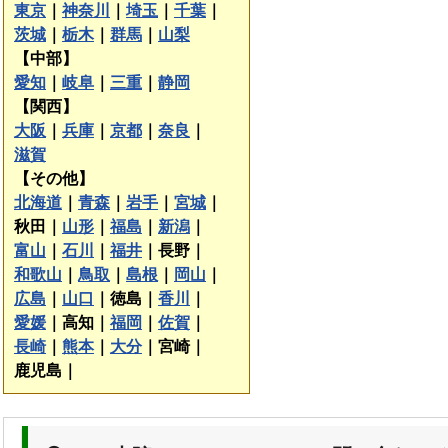
東京
｜
神奈川
｜
埼玉
｜
千葉
｜
茨城
｜
栃木
｜
群馬
｜
山梨
【中部】
愛知
｜
岐阜
｜
三重
｜
静岡
【関西】
大阪
｜
兵庫
｜
京都
｜
奈良
｜
滋賀
【その他】
北海道
｜
青森
｜
岩手
｜
宮城
｜
秋田｜
山形
｜
福島
｜
新潟
｜
富山
｜
石川
｜
福井
｜
長野｜
和歌山
｜
鳥取
｜
島根
｜
岡山
｜
広島
｜
山口
｜
徳島｜
香川
｜
愛媛
｜
高知｜
福岡
｜
佐賀
｜
長崎
｜
熊本
｜
大分
｜
宮崎｜
鹿児島｜