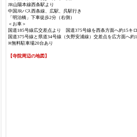
JR山陽本線西条駅より
中国JRバス西条線、広駅、呉駅行き
「明治橋」下車徒歩2分（右側）
＜お車＞
国道185号線広交差点より 国道375号線を西条方面へ約15キ
国道375号線と県道34号線（矢野安浦線）交差点を広方面へ約
※無料駐車場20台あり
【寺院周辺の地図】