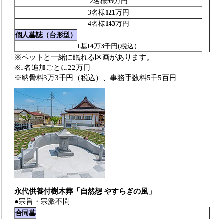
2名様
99
万円
3名様
121
万円
4名様
143
万円
個人墓誌（台形型）
1基
14
万
3
千円(税込）
※ペットと一緒に眠れる区画があります。
※1名追加ごとに22万円
※納骨料3万3千円（税込）、事務手数料5千5百円
永代供養付樹木葬「自然想 やすらぎの風」
●宗旨・宗派不問
合同墓