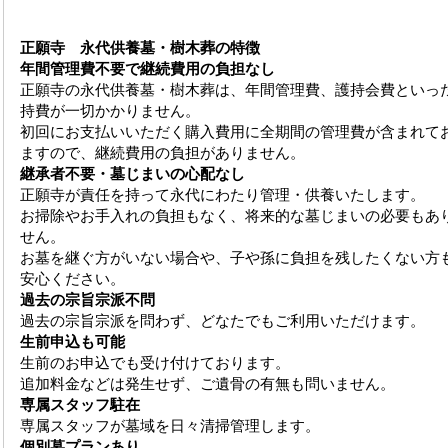
正願寺 永代供養墓・樹木葬の特徴
年間管理費不要で継続費用の負担なし
正願寺の永代供養墓・樹木葬は、年間管理費、護持会費といっ
持費が一切かかりません。
初回にお支払いいただく購入費用に全期間の管理費が含まれて
ますので、継続費用の負担がありません。
継承者不要・墓じまいの心配なし
正願寺が責任を持って永代にわたり管理・供養いたします。
お掃除やお手入れの負担もなく、将来的な墓じまいの必要もあ
せん。
お墓を継ぐ方がいない場合や、子や孫に負担を残したくない方
安心ください。
過去の宗旨宗派不問
過去の宗旨宗派を問わず、どなたでもご利用いただけます。
生前申込も可能
生前のお申込でも受け付けております。
追加料金などは発生せず、ご遺骨の有無も問いません。
専属スタッフ駐在
専属スタッフが墓域を日々清掃管理します。
個別墓プランあり