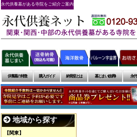
永代供養墓がある寺院をご紹介ご案内
供養墓の特徴
購入ガイド
納骨堂とは
墓じまい(改葬)
永代
地域から探す
【関東】