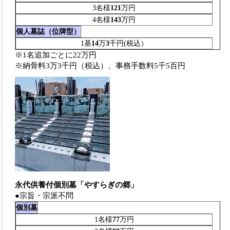
3名様
121
万円
4名様
143
万円
個人墓誌（位牌型）
1基
14
万
3
千円(税込）
※1名追加ごとに22万円
※納骨料3万3千円（税込）、事務手数料5千5百円
永代供養付個別墓「やすらぎの郷」
●宗旨・宗派不問
個別墓
1名様
77
万円