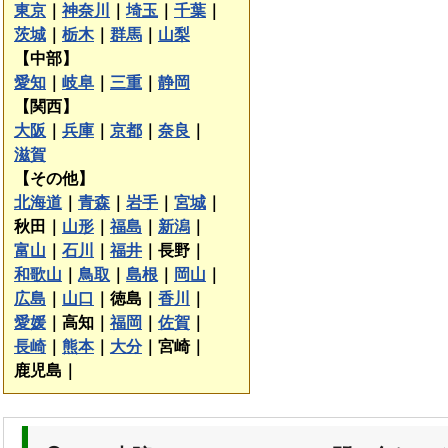
東京
｜
神奈川
｜
埼玉
｜
千葉
｜
茨城
｜
栃木
｜
群馬
｜
山梨
【中部】
愛知
｜
岐阜
｜
三重
｜
静岡
【関西】
大阪
｜
兵庫
｜
京都
｜
奈良
｜
滋賀
【その他】
北海道
｜
青森
｜
岩手
｜
宮城
｜
秋田｜
山形
｜
福島
｜
新潟
｜
富山
｜
石川
｜
福井
｜
長野｜
和歌山
｜
鳥取
｜
島根
｜
岡山
｜
広島
｜
山口
｜
徳島｜
香川
｜
愛媛
｜
高知｜
福岡
｜
佐賀
｜
長崎
｜
熊本
｜
大分
｜
宮崎｜
鹿児島｜