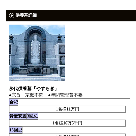
供養墓詳細
永代供養墓「やすらぎ」
●宗旨・宗派不問 ●年間管理費不要
合祀
1名様
11
万円
骨壷安置
3回忌
1名様
16
万
5
千円
13回忌