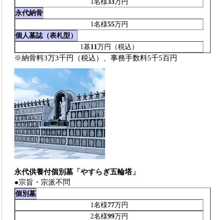
1名様
33
万円
永代納骨
1名様
55
万円
個人墓誌（表札型）
1基
11
万円（税込）
※納骨料3万3千円（税込）、事務手数料5千5百円
永代供養付個別墓「やすらぎ五輪塔」
●宗旨・宗派不問
個別墓
1名様
77
万円
2名様
99
万円