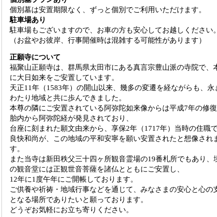
個別墓は安置期限なく、ずっと個別でご利用いただけます。
駐車場あり
駐車場もございますので、お車の方も安心してお越しください
（お盆やお彼岸、行事開催時は混雑する可能性があります）
正願寺について
福聚山正願寺は、群馬県太田市にある真言宗豊山派の寺院で、
に大日如来をご安置しています。
天正11年（1583年）の開山以来、幾多の変遷を経ながらも、永
わたり地域と共に歩んできました。
本尊の隣にご安置されている阿弥陀如来像からは平成7年の修
胎内から阿弥陀経が発見されており、
台座に刻まれた願文由来から、享保2年（1717年）当時の住職
良快和尚が、この地域の平和安寧を願い安置されたと想像され
す。
また当寺は新田秩父三十四ヶ所観音霊場の19番札所でもあり、
の観音堂には正観世音菩薩を諸仏とともにご安置し、
12年に1度午年にご開帳しております。
ご供養や祈祷・地域行事などを通じて、みなさまの安心と心の
となる場所でありたいと願っております。
どうぞお気軽にお立ち寄りください。