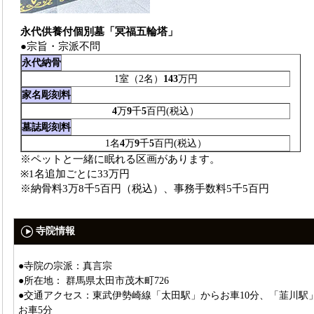
永代供養付個別墓「冥福五輪塔」
●宗旨・宗派不問
永代納骨
1室（2名）
143
万円
家名彫刻料
4
万
9
千
5
百円(税込）
墓誌彫刻料
1名
4
万
9
千
5
百円(税込）
※ペットと一緒に眠れる区画があります。
※1名追加ごとに33万円
※納骨料3万8千5百円（税込）、事務手数料5千5百円
寺院情報
●寺院の宗派：真言宗
●所在地： 群馬県太田市茂木町726
●交通アクセス：東武伊勢崎線「太田駅」からお車10分、「韮川駅
お車5分