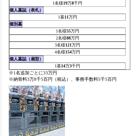
1名様
19
万
8
千円
個人墓誌（表札）
1基
11
万円
個別墓
1名様
55
万円
2名様
88
万円
3名様
121
万円
4名様
154
万円
個人墓誌（扇型）
1基
14
万
3
千円
※1名追加ごとに33万円
※納骨料3万8千5百円（税込）、事務手数料5千5百円