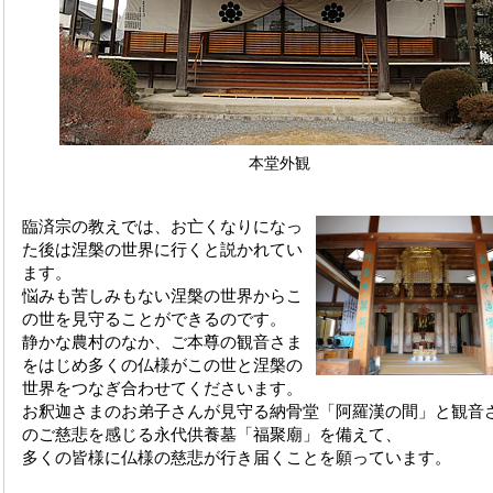
本堂外観
臨済宗の教えでは、お亡くなりになっ
た後は涅槃の世界に行くと説かれてい
ます。
悩みも苦しみもない涅槃の世界からこ
の世を見守ることができるのです。
静かな農村のなか、ご本尊の観音さま
をはじめ多くの仏様がこの世と涅槃の
世界をつなぎ合わせてくださいます。
お釈迦さまのお弟子さんが見守る納骨堂「阿羅漢の間」と観音
のご慈悲を感じる永代供養墓「福聚廟」を備えて、
多くの皆様に仏様の慈悲が行き届くことを願っています。