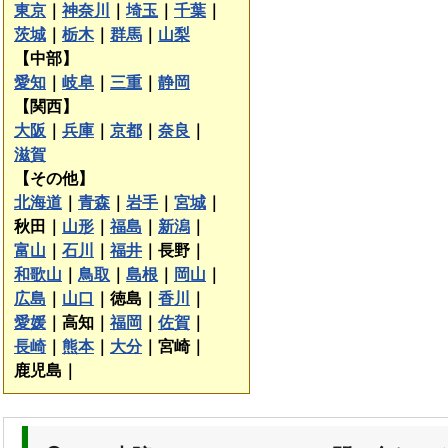
東京
｜
神奈川
｜
埼玉
｜
千葉
｜
茨城
｜
栃木
｜
群馬
｜
山梨
【中部】
愛知
｜
岐阜
｜
三重
｜
静岡
【関西】
大阪
｜
兵庫
｜
京都
｜
奈良
｜
滋賀
【その他】
北海道
｜
青森
｜
岩手
｜
宮城
｜
秋田｜
山形
｜
福島
｜
新潟
｜
富山
｜
石川
｜
福井
｜
長野｜
和歌山
｜
鳥取
｜
島根
｜
岡山
｜
広島
｜
山口
｜
徳島｜
香川
｜
愛媛
｜
高知｜
福岡
｜
佐賀
｜
長崎
｜
熊本
｜
大分
｜
宮崎｜
鹿児島｜