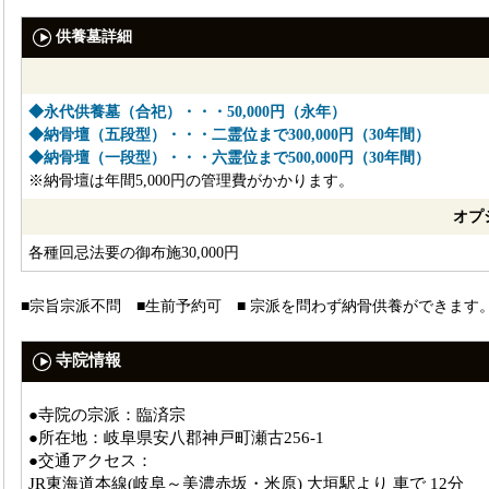
供養墓詳細
◆永代供養墓（合祀）・・・50,000円（永年）
◆納骨壇（五段型）・・・二霊位まで300,000円（30年間）
◆納骨壇（一段型）・・・六霊位まで500,000円（30年間）
※納骨壇は年間5,000円の管理費がかかります。
オプ
各種回忌法要の御布施30,000円
■宗旨宗派不問 ■生前予約可 ■ 宗派を問わず納骨供養ができます
寺院情報
●寺院の宗派：臨済宗
●所在地：岐阜県安八郡神戸町瀬古256-1
●交通アクセス：
JR東海道本線(岐阜～美濃赤坂・米原) 大垣駅より 車で 12分