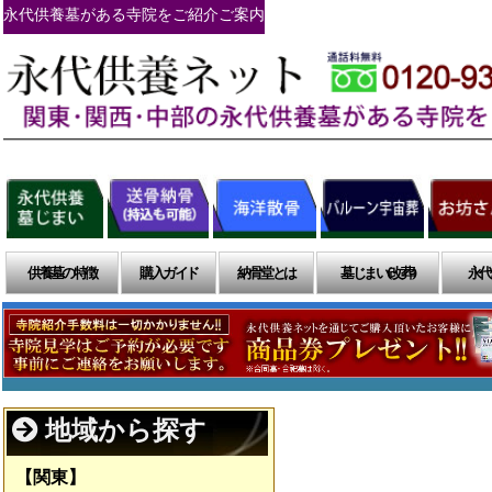
永代供養墓がある寺院をご紹介ご案内
供養墓の特徴
購入ガイド
納骨堂とは
墓じまい(改葬)
永代
地域から探す
【関東】