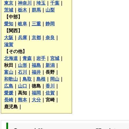
東京
｜
神奈川
｜
埼玉
｜
千葉
｜
茨城
｜
栃木
｜
群馬
｜
山梨
【中部】
愛知
｜
岐阜
｜
三重
｜
静岡
【関西】
大阪
｜
兵庫
｜
京都
｜
奈良
｜
滋賀
【その他】
北海道
｜
青森
｜
岩手
｜
宮城
｜
秋田｜
山形
｜
福島
｜
新潟
｜
富山
｜
石川
｜
福井
｜
長野｜
和歌山
｜
鳥取
｜
島根
｜
岡山
｜
広島
｜
山口
｜
徳島｜
香川
｜
愛媛
｜
高知｜
福岡
｜
佐賀
｜
長崎
｜
熊本
｜
大分
｜
宮崎｜
鹿児島｜