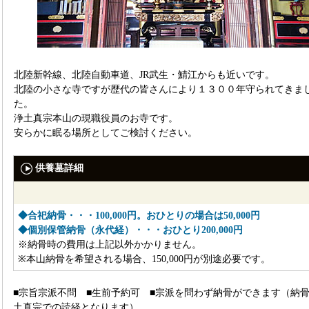
北陸新幹線、北陸自動車道、JR武生・鯖江からも近いです。
北陸の小さな寺ですが歴代の皆さんにより１３００年守られてきま
た。
浄土真宗本山の現職役員のお寺です。
安らかに眠る場所としてご検討ください。
供養墓詳細
◆合祀納骨・・・100,000円。おひとりの場合は50,000円
◆個別保管納骨（永代経）・・・おひとり200,000円
※納骨時の費用は上記以外かかりません。
※本山納骨を希望される場合、150,000円が別途必要です。
■宗旨宗派不問 ■生前予約可 ■宗派を問わず納骨ができます（納
土真宗での読経となります）