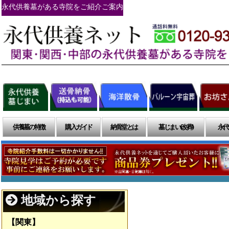
永代供養墓がある寺院をご紹介ご案内
供養墓の特徴
購入ガイド
納骨堂とは
墓じまい(改葬)
永代
地域から探す
【関東】