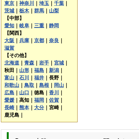
東京
｜
神奈川
｜
埼玉
｜
千葉
｜
茨城
｜
栃木
｜
群馬
｜
山梨
【中部】
愛知
｜
岐阜
｜
三重
｜
静岡
【関西】
大阪
｜
兵庫
｜
京都
｜
奈良
｜
滋賀
【その他】
北海道
｜
青森
｜
岩手
｜
宮城
｜
秋田｜
山形
｜
福島
｜
新潟
｜
富山
｜
石川
｜
福井
｜
長野｜
和歌山
｜
鳥取
｜
島根
｜
岡山
｜
広島
｜
山口
｜
徳島｜
香川
｜
愛媛
｜
高知｜
福岡
｜
佐賀
｜
長崎
｜
熊本
｜
大分
｜
宮崎｜
鹿児島｜