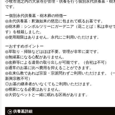
小牧市池之内の大泉寺が管理・供養を行う個別永代供養墓・樹
です。
ー個別永代供養墓・樹木葬の特徴ー
◎永代供養墓：釈迦如来の慈悲に包まれて眠るお墓です。
◎樹木葬：シンボルツリーにガーデニア（花ことば：私は幸せ
す）を植栽しました。
◎使用期限はありません。永代にご利用いただけます。
ーおすすめポイントー
◎草取り・掃除などはほぼ不要。管理が非常に楽です。
◎無縁墓になる心配がありません。
◎改葬等による遺骨の取り出しが可能です。（合祀は不可）
◎通常のお墓に比べ費用を抑えることができます。
◎在来仏教であれば宗旨・宗派問わずご利用いただけます。（
新興宗教不可）
◎お墓の継承者がいなくてもご利用いただけます。
◎檀家になる必要はありません。
◎大切なペットと一緒に眠れる区画があります。
供養墓詳細