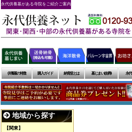
永代供養墓がある寺院をご紹介ご案内
供養墓の特徴
購入ガイド
納骨堂とは
墓じまい(改葬)
永代
地域から探す
【関東】