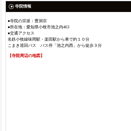
寺院情報
●寺院の宗派：曹洞宗
●所在地：愛知県小牧市池之内463
●交通アクセス
名鉄小牧線味岡駅・楽田駅から車で約１０分
こまき巡回バス バス停「池之内西」から徒歩３分
【寺院周辺の地図】