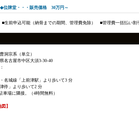
◆位牌堂・・・販売価格 30万円～
 ■生前申込可能（納骨までの期間、管理費免除） ■管理費一括払い割
：曹洞宗系（単立）
名古屋市中区大須3-30-40
：
・名城線「上前津駅」より歩いて3 分
津停」より歩いて2 分
大型駐車場に隣接。（4時間無料）
地図】