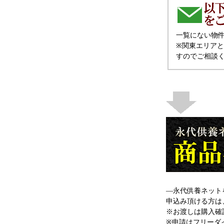
一覧にない物
※関東エリア
すのでご相談
―永代供養ネット
申込み頂ける方は
※お渡しは購入確
※申請はフリーダ