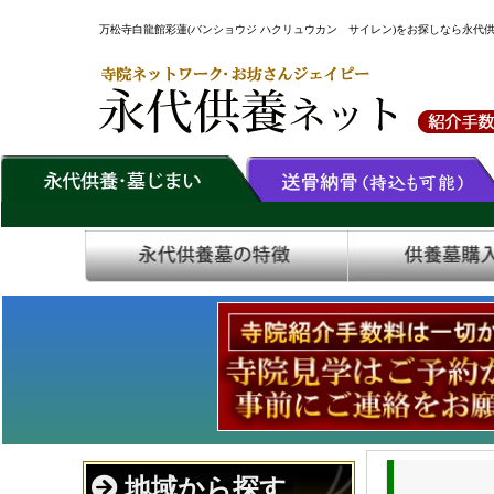
万松寺白龍館彩蓮(バンショウジ ハクリュウカン サイレン)をお探しなら永代
地域から探す