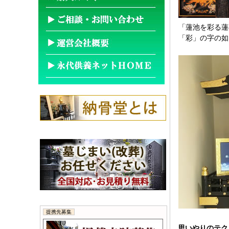
「蓮池を彩る蓮
「彩」の字の如
提携先募集
思いやりのテク