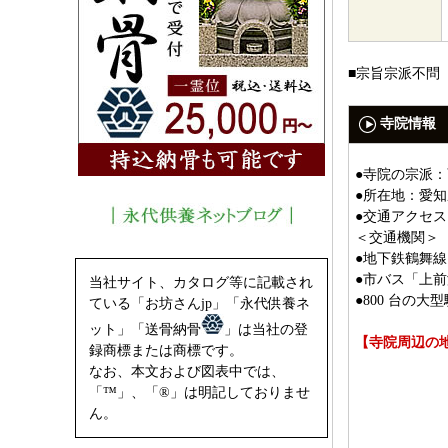
■宗旨宗派不問
寺院情報
●寺院の宗派
●所在地：愛知県
●交通アクセス
＜交通機関＞
●地下鉄鶴舞線
●市バス「上前
当社サイト、カタログ等に記載され
●800 台の
ている「お坊さんjp」「永代供養ネ
ット」「送骨納骨
」は当社の登
【寺院周辺の
録商標または商標です。
なお、本文および図表中では、
「™」、「®」は明記しておりませ
ん。