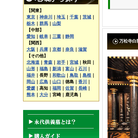
【関東】
東京
｜
神奈川
｜
埼玉
｜
千葉
｜
茨城
｜
栃木
｜
群馬
｜
山梨
【中部】
愛知
｜
岐阜
｜
三重
｜
静岡
万松寺白
【関西】
大阪
｜
兵庫
｜
京都
｜
奈良
｜
滋賀
【その他】
北海道
｜
青森
｜
岩手
｜
宮城
｜
秋田｜
山形
｜
福島
｜
新潟
｜
富山
｜
石川
｜
福井
｜
長野｜
和歌山
｜
鳥取
｜
島根
｜
岡山
｜
広島
｜
山口
｜
徳島｜
香川
｜
愛媛
｜
高知｜
福岡
｜
佐賀
｜
長崎
｜
熊本
｜
大分
｜
宮崎｜
鹿児島｜