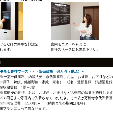
けるだけの簡単な顔認証
案内モニターをもとに
れます。
参拝スペースにお進み下さい。
細
◆墓石参拝ブース・・・販売価格 60万円（税込）～
※一霊分供養料、納骨法要、永代供養料、お盆、お彼岸、お正月などの
※厨子、銘鈑、銘鈑彫刻（家紋・家名）、戒名・遺影登録、顔認証登録
※収蔵霊数 4霊～8霊
※毎朝夕の勤行、お盆、お彼岸、お正月などの季節の法要を施行します
※33回忌まで彩蓮内で供養させていただき、その後は万松寺永代供養
※年間管理費 12,000円～ （納骨までの期間は無料）
※プランによって異なります。