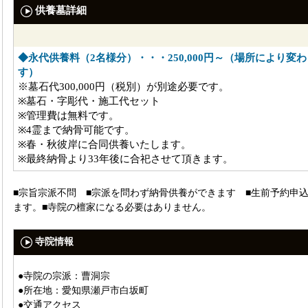
供養墓詳細
◆永代供養料（2名様分）・・・250,000円～（場所により変
す）
※墓石代300,000円（税別）が別途必要です。
※墓石・字彫代・施工代セット
※管理費は無料です。
※4霊まで納骨可能です。
※春・秋彼岸に合同供養いたします。
※最終納骨より33年後に合祀させて頂きます。
■宗旨宗派不問 ■宗派を問わず納骨供養ができます ■生前予約申
ます。■寺院の檀家になる必要はありません。
寺院情報
●寺院の宗派：曹洞宗
●所在地：愛知県瀬戸市白坂町
●交通アクセス