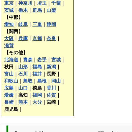
東京
｜
神奈川
｜
埼玉
｜
千葉
｜
茨城
｜
栃木
｜
群馬
｜
山梨
【中部】
愛知
｜
岐阜
｜
三重
｜
静岡
【関西】
大阪
｜
兵庫
｜
京都
｜
奈良
｜
滋賀
【その他】
北海道
｜
青森
｜
岩手
｜
宮城
｜
秋田｜
山形
｜
福島
｜
新潟
｜
富山
｜
石川
｜
福井
｜
長野｜
和歌山
｜
鳥取
｜
島根
｜
岡山
｜
広島
｜
山口
｜
徳島｜
香川
｜
愛媛
｜
高知｜
福岡
｜
佐賀
｜
長崎
｜
熊本
｜
大分
｜
宮崎｜
鹿児島｜