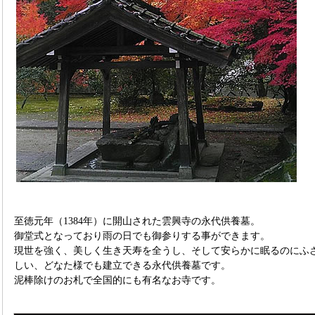
至徳元年（1384年）に開山された雲興寺の永代供養墓。
御堂式となっており雨の日でも御参りする事ができます。
現世を強く、美しく生き天寿を全うし、そして安らかに眠るのにふ
しい、どなた様でも建立できる永代供養墓です。
泥棒除けのお札で全国的にも有名なお寺です。