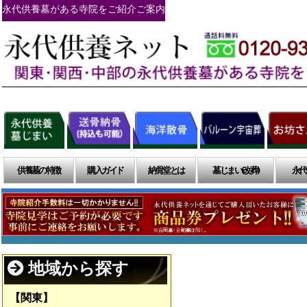
永代供養墓がある寺院をご紹介ご案内
供養墓の特徴
購入ガイド
納骨堂とは
墓じまい(改葬)
永代
地域から探す
【関東】