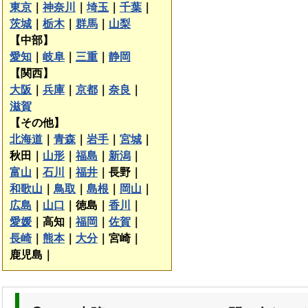
東京
｜
神奈川
｜
埼玉
｜
千葉
｜
茨城
｜
栃木
｜
群馬
｜
山梨
【中部】
愛知
｜
岐阜
｜
三重
｜
静岡
【関西】
大阪
｜
兵庫
｜
京都
｜
奈良
｜
滋賀
【その他】
北海道
｜
青森
｜
岩手
｜
宮城
｜
秋田｜
山形
｜
福島
｜
新潟
｜
富山
｜
石川
｜
福井
｜
長野｜
和歌山
｜
鳥取
｜
島根
｜
岡山
｜
広島
｜
山口
｜
徳島｜
香川
｜
愛媛
｜
高知｜
福岡
｜
佐賀
｜
長崎
｜
熊本
｜
大分
｜
宮崎｜
鹿児島｜