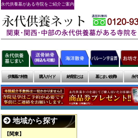
永代供養墓がある寺院をご紹介ご案内
供養墓の特徴
購入ガイド
納骨堂とは
墓じまい(改葬)
永代
地域から探す
【関東】