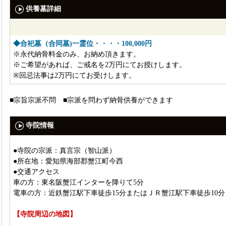
供養墓詳細
◆合祀墓（合同墓)一霊位・・・・100,000円
※永代納骨料金のみ、お納め頂きます。
※ご希望があれば、ご戒名を2万円にてお授けします。
※回忌法事は2万円にてお受けします。
■宗旨宗派不問 ■宗派を問わず納骨供養ができます
寺院情報
●寺院の宗派：真言宗（智山派）
●所在地：愛知県海部郡蟹江町今西
●交通アクセス
車の方：東名阪蟹江インターを降りて5分
電車の方：近鉄蟹江駅下車徒歩15分またはＪＲ蟹江駅下車徒歩10分
【寺院周辺の地図】