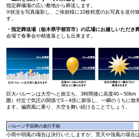
指定葬儀場の広い敷地から葬送します。
※状況を写真撮影し、ご依頼様に10枚程度のお写真を送付
す。
・指定葬送場（栃木県宇都宮市）の広場にお越しいただき
会場で食事会や精進落としも出来ます。
巨大バルーンは大空へと旅立ち、3時間後に高度40～50km
圏）付近で気圧の関係で3～4倍に膨張し、一瞬のうちに散
ます。偏西風に乗り、大空を舞い続けることでしょう。
バルーン宇宙葬の進行手順
小雨や弱風の場合は決行いたしますが、荒天や強風の場合