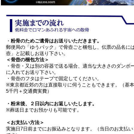
・
粉骨のためご遺骨はお送りいただきます。
郵便局の「ゆうパック」で骨壺ごと梱包し、伝票の品名に
壺」と記載しお送り下さい。
＜骨壺の梱包方法＞
・骨壺・又は別の容器で送る場合、適当な大きさのダンボ
に入れてお送り下さい。
・骨壺のフタはテープで固定してください。
※東京都近郊の方は直接取りに伺うこともできます。（基
5千円＋交通費実費）
・粉末後、２日以内にお返しいたします。
※葬送日までお預かりも可能です。
＜
お支払い方法
＞
実施日7日前までにお振込みとなります。（当日のお支払い